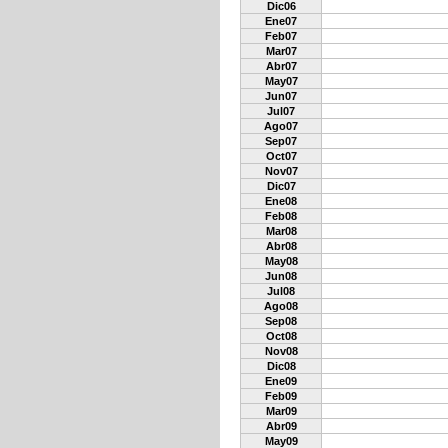
Dic06
Ene07
Feb07
Mar07
Abr07
May07
Jun07
Jul07
Ago07
Sep07
Oct07
Nov07
Dic07
Ene08
Feb08
Mar08
Abr08
May08
Jun08
Jul08
Ago08
Sep08
Oct08
Nov08
Dic08
Ene09
Feb09
Mar09
Abr09
May09