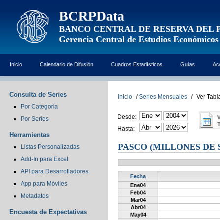
BCRPData
BANCO CENTRAL DE RESERVA DEL 
Gerencia Central de Estudios Económicos
Inicio
Calendario de Difusión
Cuadros Estadísticos
Guías
Ac
Consulta de Series
Inicio
/
Series Mensuales
/
Ver Tabl
Por Categoría
Desde:
Por Series
Hasta:
Herramientas
PASCO (MILLONES DE 
Listas Personalizadas
Add-In para Excel
API para Desarrolladores
Fecha
App para Móviles
Ene04
Feb04
Metadatos
Mar04
Abr04
Encuesta de Expectativas
May04