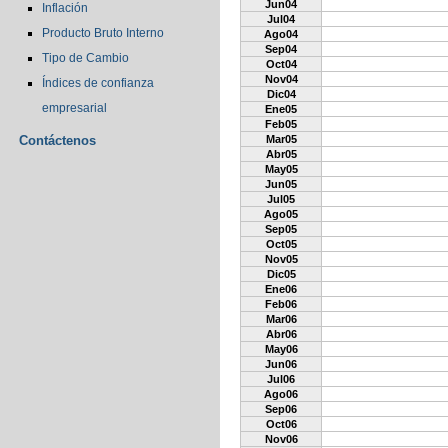
Jun04
Inflación
Jul04
Producto Bruto Interno
Ago04
Sep04
Tipo de Cambio
Oct04
Nov04
Índices de confianza
Dic04
empresarial
Ene05
Feb05
Contáctenos
Mar05
Abr05
May05
Jun05
Jul05
Ago05
Sep05
Oct05
Nov05
Dic05
Ene06
Feb06
Mar06
Abr06
May06
Jun06
Jul06
Ago06
Sep06
Oct06
Nov06