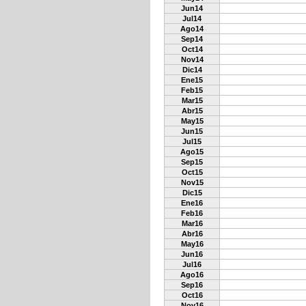
Jun14
Jul14
Ago14
Sep14
Oct14
Nov14
Dic14
Ene15
Feb15
Mar15
Abr15
May15
Jun15
Jul15
Ago15
Sep15
Oct15
Nov15
Dic15
Ene16
Feb16
Mar16
Abr16
May16
Jun16
Jul16
Ago16
Sep16
Oct16
Nov16