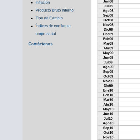
Jun08
Inflación
Jul08
Producto Bruto Interno
Ago08
Sep08
Tipo de Cambio
Oct08
Nov08
Índices de confianza
Dic08
empresarial
Ene09
Feb09
Contáctenos
Mar09
Abr09
May09
Jun09
Jul09
Ago09
Sep09
Oct09
Nov09
Dic09
Ene10
Feb10
Mar10
Abr10
May10
Jun10
Jul10
Ago10
Sep10
Oct10
Nov10