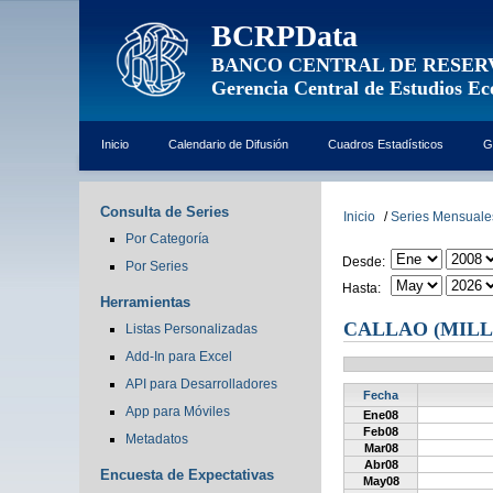
BCRPData
BANCO CENTRAL DE RESER
Gerencia Central de Estudios E
Inicio
Calendario de Difusión
Cuadros Estadísticos
G
Consulta de Series
Inicio
/
Series Mensuale
Por Categoría
Desde:
Por Series
Hasta:
Herramientas
CALLAO (MILL
Listas Personalizadas
Add-In para Excel
API para Desarrolladores
Fecha
App para Móviles
Ene08
Feb08
Metadatos
Mar08
Abr08
Encuesta de Expectativas
May08