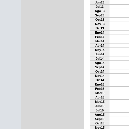
Jun13
Jul13
Ago13
Sep13
Oct13
Nov13
Dic13
Ene14
Feb14
Mar14
Abr14
May14
Jun14
Jul14
Ago14
Sep14
Oct14
Nov14
Dic14
Ene15
Feb15
Mar15
Abr15
May15
Jun15
Jul15
Ago15
Sep15
Oct15
Nov15