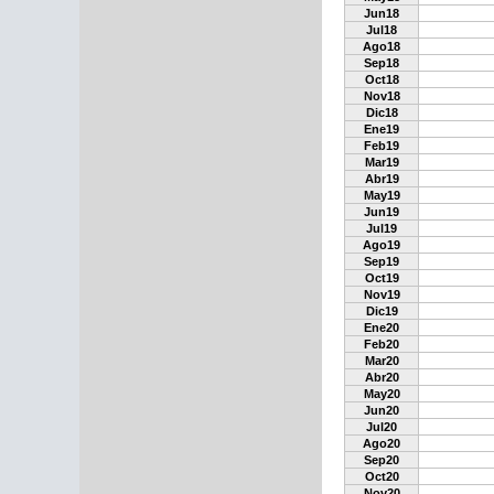
Jun18
Jul18
Ago18
Sep18
Oct18
Nov18
Dic18
Ene19
Feb19
Mar19
Abr19
May19
Jun19
Jul19
Ago19
Sep19
Oct19
Nov19
Dic19
Ene20
Feb20
Mar20
Abr20
May20
Jun20
Jul20
Ago20
Sep20
Oct20
Nov20