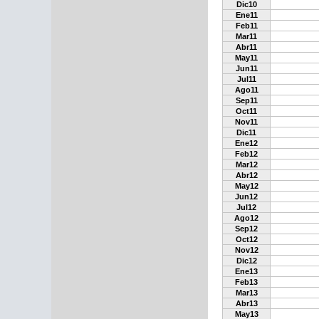
Dic10
Ene11
Feb11
Mar11
Abr11
May11
Jun11
Jul11
Ago11
Sep11
Oct11
Nov11
Dic11
Ene12
Feb12
Mar12
Abr12
May12
Jun12
Jul12
Ago12
Sep12
Oct12
Nov12
Dic12
Ene13
Feb13
Mar13
Abr13
May13