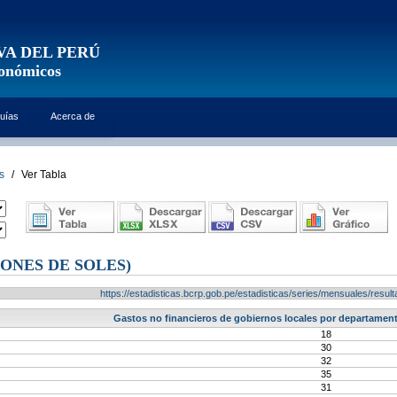
VA DEL PERÚ
conómicos
uías
Acerca de
s
/
Ver Tabla
ONES DE SOLES)
https://estadisticas.bcrp.gob.pe/estadisticas/series/mensuales/res
Gastos no financieros de gobiernos locales por departamento
18
30
32
35
31