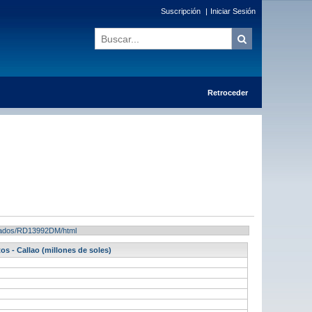
Suscripción
|
Iniciar Sesión
Retroceder
ultados/RD13992DM/html
s - Callao (millones de soles)