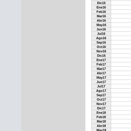
Dic15
Ene16
Feb16
Mar16
Abr16
May16
Jun16
Jul16
Ago16
Sep16
Oct16
Nov16
Dic16
Ene17
Feb17
Mar17
Abr17
May17
Jun17
Jul17
Ago17
Sep17
Oct17
Nov17
Dic17
Ene18
Feb18
Mar18
Abr18
May18