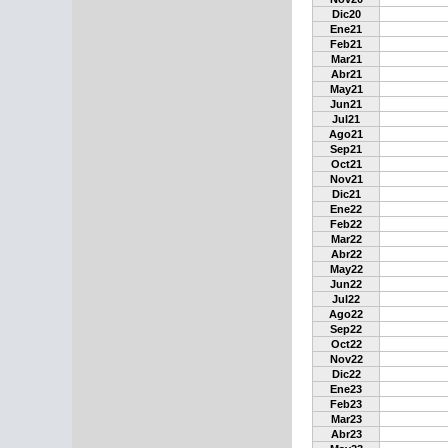
Dic20
Ene21
Feb21
Mar21
Abr21
May21
Jun21
Jul21
Ago21
Sep21
Oct21
Nov21
Dic21
Ene22
Feb22
Mar22
Abr22
May22
Jun22
Jul22
Ago22
Sep22
Oct22
Nov22
Dic22
Ene23
Feb23
Mar23
Abr23