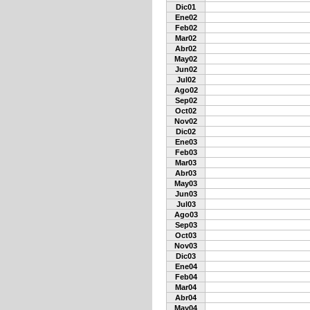
Dic01
Ene02
Feb02
Mar02
Abr02
May02
Jun02
Jul02
Ago02
Sep02
Oct02
Nov02
Dic02
Ene03
Feb03
Mar03
Abr03
May03
Jun03
Jul03
Ago03
Sep03
Oct03
Nov03
Dic03
Ene04
Feb04
Mar04
Abr04
May04