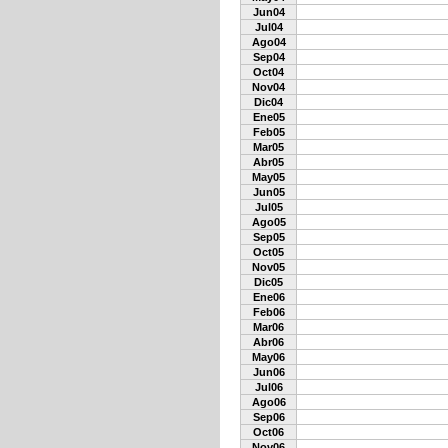
Jun04
Jul04
Ago04
Sep04
Oct04
Nov04
Dic04
Ene05
Feb05
Mar05
Abr05
May05
Jun05
Jul05
Ago05
Sep05
Oct05
Nov05
Dic05
Ene06
Feb06
Mar06
Abr06
May06
Jun06
Jul06
Ago06
Sep06
Oct06
Nov06