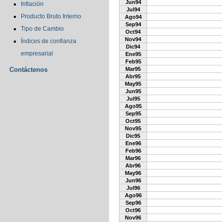
Jun94
Inflación
Jul94
Producto Bruto Interno
Ago94
Sep94
Tipo de Cambio
Oct94
Nov94
Índices de confianza
Dic94
empresarial
Ene95
Feb95
Contáctenos
Mar95
Abr95
May95
Jun95
Jul95
Ago95
Sep95
Oct95
Nov95
Dic95
Ene96
Feb96
Mar96
Abr96
May96
Jun96
Jul96
Ago96
Sep96
Oct96
Nov96