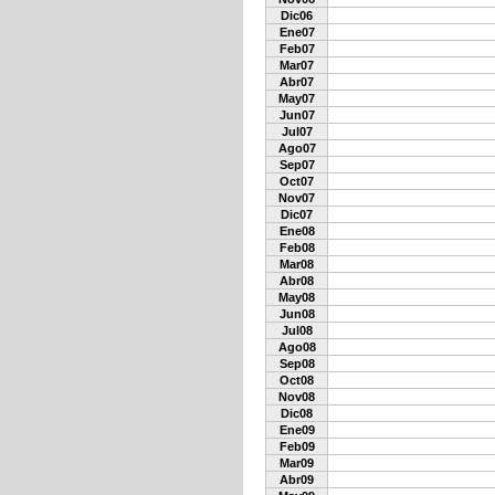
Dic06
Ene07
Feb07
Mar07
Abr07
May07
Jun07
Jul07
Ago07
Sep07
Oct07
Nov07
Dic07
Ene08
Feb08
Mar08
Abr08
May08
Jun08
Jul08
Ago08
Sep08
Oct08
Nov08
Dic08
Ene09
Feb09
Mar09
Abr09