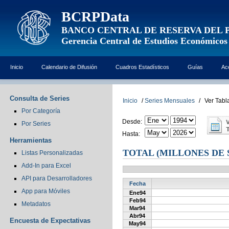
BCRPData
BANCO CENTRAL DE RESERVA DEL 
Gerencia Central de Estudios Económicos
Inicio
Calendario de Difusión
Cuadros Estadísticos
Guías
Ac
Consulta de Series
Inicio
/
Series Mensuales
/
Ver Tabl
Por Categoría
Desde:
Por Series
Hasta:
Herramientas
TOTAL (MILLONES DE 
Listas Personalizadas
Add-In para Excel
API para Desarrolladores
Fecha
App para Móviles
Ene94
Feb94
Metadatos
Mar94
Abr94
Encuesta de Expectativas
May94