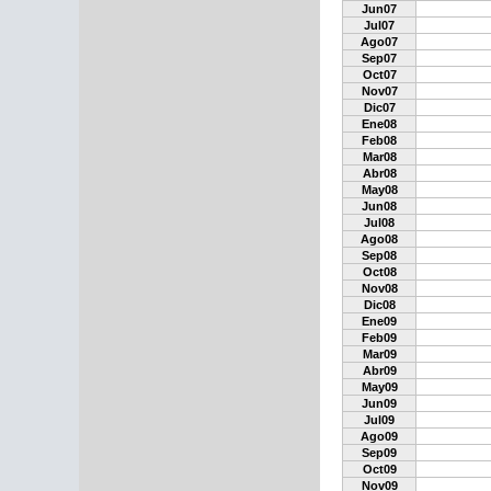
Jun07
Jul07
Ago07
Sep07
Oct07
Nov07
Dic07
Ene08
Feb08
Mar08
Abr08
May08
Jun08
Jul08
Ago08
Sep08
Oct08
Nov08
Dic08
Ene09
Feb09
Mar09
Abr09
May09
Jun09
Jul09
Ago09
Sep09
Oct09
Nov09