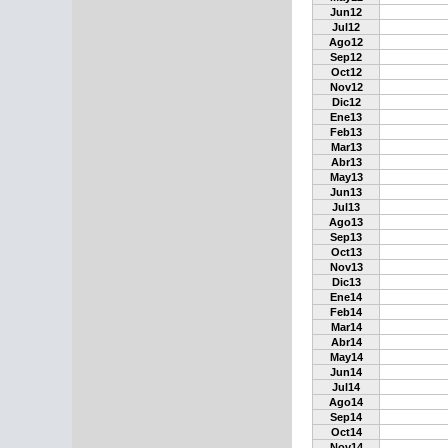
Jun12
Jul12
Ago12
Sep12
Oct12
Nov12
Dic12
Ene13
Feb13
Mar13
Abr13
May13
Jun13
Jul13
Ago13
Sep13
Oct13
Nov13
Dic13
Ene14
Feb14
Mar14
Abr14
May14
Jun14
Jul14
Ago14
Sep14
Oct14
Nov14