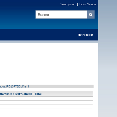
Suscripción
|
Iniciar Sesión
Retroceder
ultados/RD13773DM/html
rtamentos (var% anual) - Total