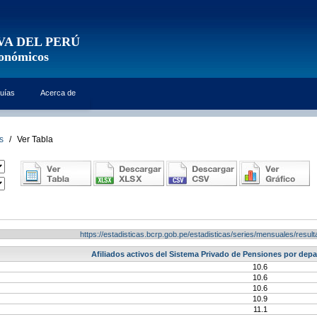
VA DEL PERÚ
conómicos
uías
Acerca de
s
/
Ver Tabla
https://estadisticas.bcrp.gob.pe/estadisticas/series/mensuales/res
Afiliados activos del Sistema Privado de Pensiones por depa
10.6
10.6
10.6
10.9
11.1