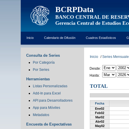
BCRPData
BANCO CENTRAL DE RESER
Gerencia Central de Estudios E
Inicio
Calendario de Difusión
Cuadros Estadísticos
G
Consulta de Series
Inicio
/
Series Mensuale
Por Categoría
Desde:
Por Series
Hasta:
Herramientas
TOTAL
Listas Personalizadas
Add-In para Excel
API para Desarrolladores
Fecha
App para Móviles
Ene02
Feb02
Metadatos
Mar02
Abr02
Encuesta de Expectativas
May02