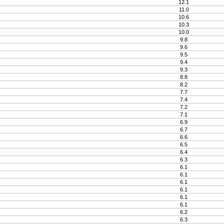
12.1
11.0
10.6
10.3
10.0
9.8
9.6
9.5
9.4
9.3
8.8
8.2
7.7
7.4
7.2
7.1
6.9
6.7
6.6
6.5
6.4
6.3
6.1
6.1
6.1
6.1
6.1
6.1
6.2
6.3