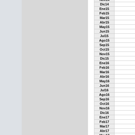
Dic14
Ene15
Feb15
Mar15
Abr15
May15
Jun15
Jul15
Ago15
Sep15
Oct15
Nov15
Dic15
Ene16
Feb16
Mar16
Abr16
May16
Jun16
Jul16
Ago16
Sep16
Oct16
Nov16
Dic16
Ene17
Feb17
Mar17
Abr17