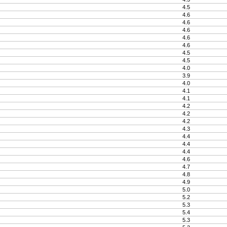
4.5
4.6
4.6
4.6
4.6
4.6
4.5
4.5
4.0
3.9
4.0
4.1
4.1
4.2
4.2
4.2
4.3
4.4
4.4
4.4
4.6
4.7
4.8
4.9
5.0
5.2
5.3
5.4
5.3