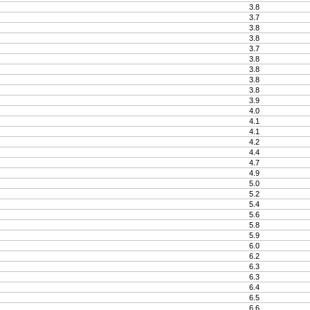
3.8
3.7
3.8
3.8
3.7
3.8
3.8
3.8
3.8
3.9
4.0
4.1
4.1
4.2
4.4
4.7
4.9
5.0
5.2
5.4
5.6
5.8
5.9
6.0
6.2
6.3
6.3
6.4
6.5
6.6