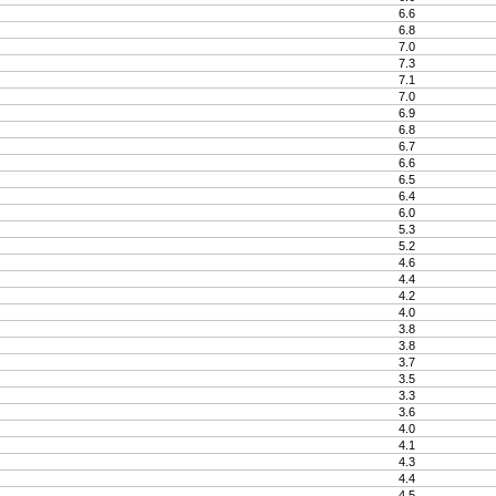
6.6
6.8
7.0
7.3
7.1
7.0
6.9
6.8
6.7
6.6
6.5
6.4
6.0
5.3
5.2
4.6
4.4
4.2
4.0
3.8
3.8
3.7
3.5
3.3
3.6
4.0
4.1
4.3
4.4
4.5