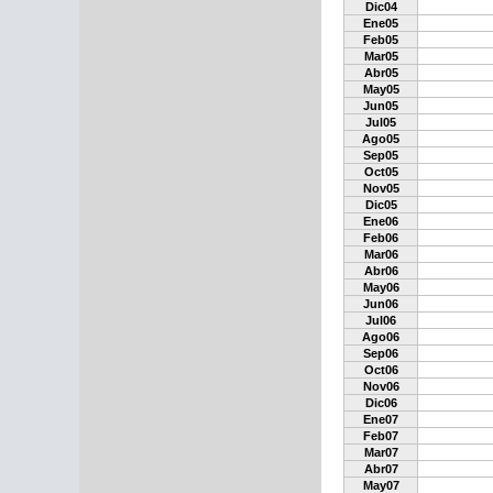
Dic04
Ene05
Feb05
Mar05
Abr05
May05
Jun05
Jul05
Ago05
Sep05
Oct05
Nov05
Dic05
Ene06
Feb06
Mar06
Abr06
May06
Jun06
Jul06
Ago06
Sep06
Oct06
Nov06
Dic06
Ene07
Feb07
Mar07
Abr07
May07