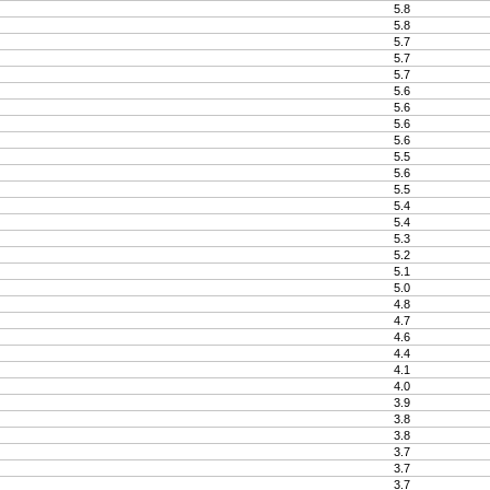
5.8
5.8
5.7
5.7
5.7
5.6
5.6
5.6
5.6
5.5
5.6
5.5
5.4
5.4
5.3
5.2
5.1
5.0
4.8
4.7
4.6
4.4
4.1
4.0
3.9
3.8
3.8
3.7
3.7
3.7