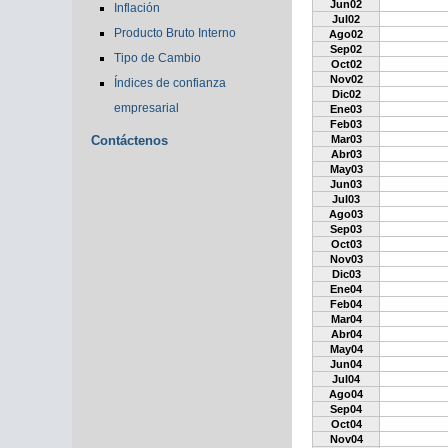
Jun02
Inflación
Jul02
Producto Bruto Interno
Ago02
Sep02
Tipo de Cambio
Oct02
Nov02
Índices de confianza
Dic02
empresarial
Ene03
Feb03
Contáctenos
Mar03
Abr03
May03
Jun03
Jul03
Ago03
Sep03
Oct03
Nov03
Dic03
Ene04
Feb04
Mar04
Abr04
May04
Jun04
Jul04
Ago04
Sep04
Oct04
Nov04