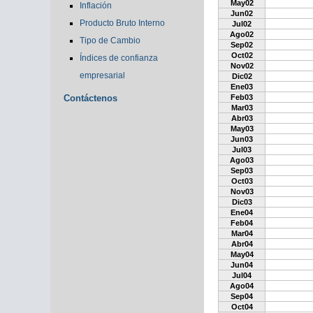
May02
Inflación
Jun02
Producto Bruto Interno
Jul02
Ago02
Tipo de Cambio
Sep02
Oct02
Índices de confianza
Nov02
empresarial
Dic02
Ene03
Contáctenos
Feb03
Mar03
Abr03
May03
Jun03
Jul03
Ago03
Sep03
Oct03
Nov03
Dic03
Ene04
Feb04
Mar04
Abr04
May04
Jun04
Jul04
Ago04
Sep04
Oct04