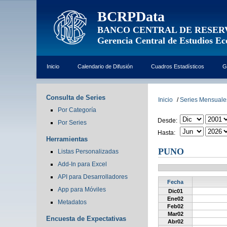
BCRPData
BANCO CENTRAL DE RESER
Gerencia Central de Estudios E
Inicio
Calendario de Difusión
Cuadros Estadísticos
G
Consulta de Series
Inicio
/
Series Mensuale
Por Categoría
Desde:
Por Series
Hasta:
Herramientas
PUNO
Listas Personalizadas
Add-In para Excel
API para Desarrolladores
Fecha
App para Móviles
Dic01
Ene02
Metadatos
Feb02
Mar02
Encuesta de Expectativas
Abr02