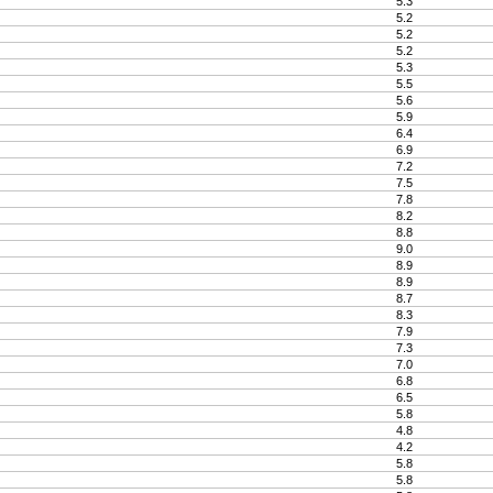
5.3
5.2
5.2
5.2
5.3
5.5
5.6
5.9
6.4
6.9
7.2
7.5
7.8
8.2
8.8
9.0
8.9
8.9
8.7
8.3
7.9
7.3
7.0
6.8
6.5
5.8
4.8
4.2
5.8
5.8