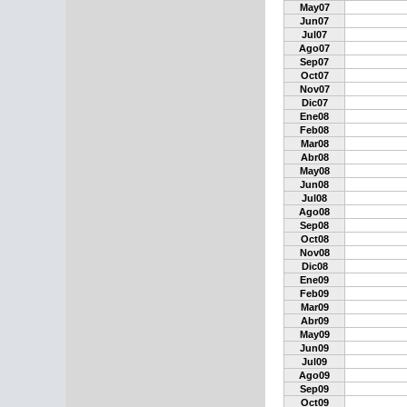
May07
Jun07
Jul07
Ago07
Sep07
Oct07
Nov07
Dic07
Ene08
Feb08
Mar08
Abr08
May08
Jun08
Jul08
Ago08
Sep08
Oct08
Nov08
Dic08
Ene09
Feb09
Mar09
Abr09
May09
Jun09
Jul09
Ago09
Sep09
Oct09