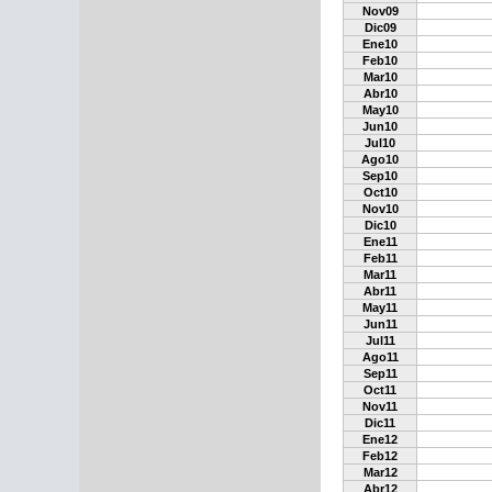
Nov09
Dic09
Ene10
Feb10
Mar10
Abr10
May10
Jun10
Jul10
Ago10
Sep10
Oct10
Nov10
Dic10
Ene11
Feb11
Mar11
Abr11
May11
Jun11
Jul11
Ago11
Sep11
Oct11
Nov11
Dic11
Ene12
Feb12
Mar12
Abr12