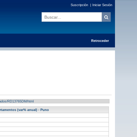
Suscripción
|
Iniciar Sesión
Retroceder
ultados/RD13765DM/html
artamentos (var% anual) - Puno