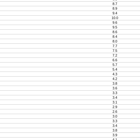
8.7
8.9
9.4
10.0
9.6
9.5
8.6
8.4
8.0
7.7
7.5
7.2
6.6
5.7
5.4
4.3
4.2
3.8
3.6
3.3
3.4
3.1
2.9
2.6
3.0
3.3
3.4
3.8
3.9
4.1