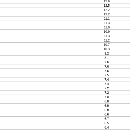
12.6
12.5
12.2
12.2
11.1
11.3
11.0
10.9
11.3
11.2
10.7
10.3
9.2
8.1
7.6
7.6
7.6
7.5
7.4
7.4
7.2
7.2
7.0
6.8
6.9
6.8
6.6
6.7
6.5
6.4