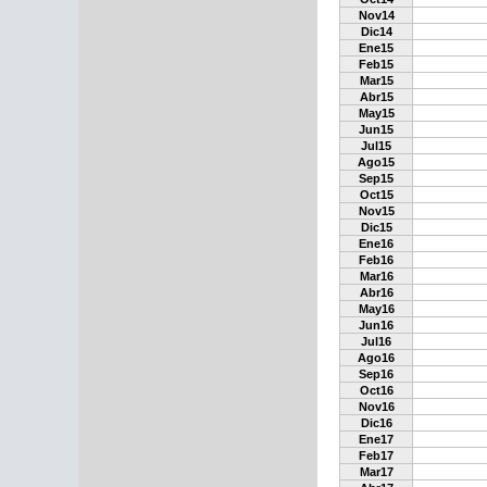
Nov14
Dic14
Ene15
Feb15
Mar15
Abr15
May15
Jun15
Jul15
Ago15
Sep15
Oct15
Nov15
Dic15
Ene16
Feb16
Mar16
Abr16
May16
Jun16
Jul16
Ago16
Sep16
Oct16
Nov16
Dic16
Ene17
Feb17
Mar17