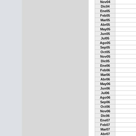
Nov04
Dic04
Ene05
Feb05
Mar05
Abr05
May05
Jun05
Jul05
Ago05
Sep05
Oct05
Nov05
Dic05
Ene06
Feb06
Mar06
Abr06
May06
Jun06
Jul06
Ago06
Sep06
Oct06
Nov06
Dic06
Ene07
Feb07
Mar07
Abr07