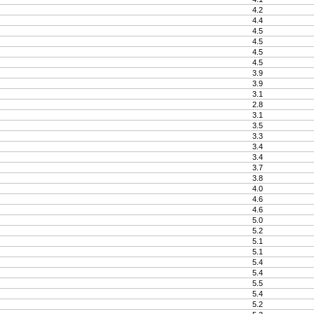
4.2
4.4
4.5
4.5
4.5
4.5
3.9
3.9
3.1
2.8
3.1
3.5
3.3
3.4
3.4
3.7
3.8
4.0
4.6
4.6
5.0
5.2
5.1
5.1
5.4
5.4
5.5
5.4
5.2