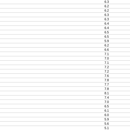
6.3
6.2
6.2
6.3
6.3
6.4
6.4
6.5
6.5
5.9
6.2
6.6
7.1
7.0
7.1
7.2
7.2
7.6
7.8
7.7
7.8
8.1
7.4
7.0
6.5
6.1
6.0
5.9
5.6
5.1