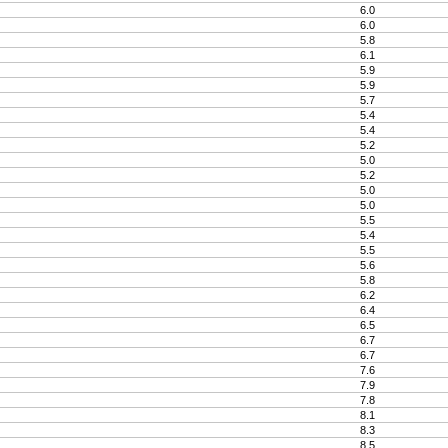
6.0
6.0
5.8
6.1
5.9
5.9
5.7
5.4
5.4
5.2
5.0
5.2
5.0
5.0
5.5
5.4
5.5
5.6
5.8
6.2
6.4
6.5
6.7
6.7
7.6
7.9
7.8
8.1
8.3
8.5