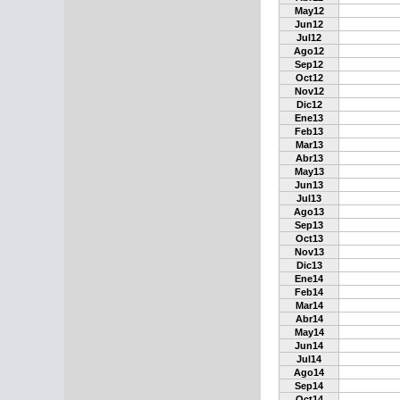
May12
Jun12
Jul12
Ago12
Sep12
Oct12
Nov12
Dic12
Ene13
Feb13
Mar13
Abr13
May13
Jun13
Jul13
Ago13
Sep13
Oct13
Nov13
Dic13
Ene14
Feb14
Mar14
Abr14
May14
Jun14
Jul14
Ago14
Sep14
Oct14