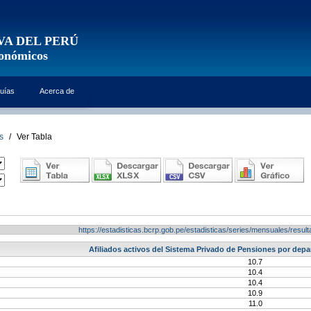
VA DEL PERÚ
conómicos
uías
Acerca de
s
/
Ver Tabla
https://estadisticas.bcrp.gob.pe/estadisticas/series/mensuales/res
Afiliados activos del Sistema Privado de Pensiones por dep
10.7
10.4
10.4
10.9
11.0