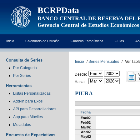
BCRPData
BANCO CENTRAL DE RESERVA DEL 
Gerencia Central de Estudios Económicos
Inicio
Calendario de Difusión
Cuadros Estadísticos
Guías
Ac
Consulta de Series
Inicio
/
Series Mensuales
/
Ver Tabl
Por Categoría
Desde:
Por Series
Hasta:
Herramientas
PIURA
Listas Personalizadas
Add-In para Excel
API para Desarrolladores
Fecha
App para Móviles
Ene02
Feb02
Metadatos
Mar02
Abr02
Encuesta de Expectativas
May02