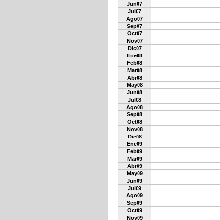
Jun07
Jul07
Ago07
Sep07
Oct07
Nov07
Dic07
Ene08
Feb08
Mar08
Abr08
May08
Jun08
Jul08
Ago08
Sep08
Oct08
Nov08
Dic08
Ene09
Feb09
Mar09
Abr09
May09
Jun09
Jul09
Ago09
Sep09
Oct09
Nov09