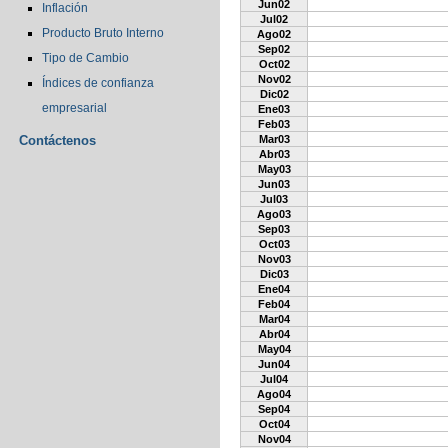
Jun02
Inflación
Jul02
Producto Bruto Interno
Ago02
Sep02
Tipo de Cambio
Oct02
Nov02
Índices de confianza
Dic02
empresarial
Ene03
Feb03
Contáctenos
Mar03
Abr03
May03
Jun03
Jul03
Ago03
Sep03
Oct03
Nov03
Dic03
Ene04
Feb04
Mar04
Abr04
May04
Jun04
Jul04
Ago04
Sep04
Oct04
Nov04