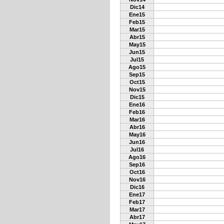
Dic14
Ene15
Feb15
Mar15
Abr15
May15
Jun15
Jul15
Ago15
Sep15
Oct15
Nov15
Dic15
Ene16
Feb16
Mar16
Abr16
May16
Jun16
Jul16
Ago16
Sep16
Oct16
Nov16
Dic16
Ene17
Feb17
Mar17
Abr17