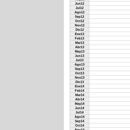
Jun12
Jul12
Ago12
Sep12
Oct12
Nov12
Dic12
Ene13
Feb13
Mar13
Abr13
May13
Jun13
Jul13
Ago13
Sep13
Oct13
Nov13
Dic13
Ene14
Feb14
Mar14
Abr14
May14
Jun14
Jul14
Ago14
Sep14
Oct14
Nov14