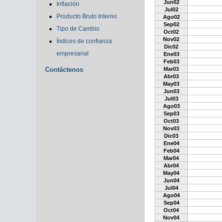
Jun02
Inflación
Jul02
Producto Bruto Interno
Ago02
Sep02
Tipo de Cambio
Oct02
Nov02
Índices de confianza
Dic02
empresarial
Ene03
Feb03
Contáctenos
Mar03
Abr03
May03
Jun03
Jul03
Ago03
Sep03
Oct03
Nov03
Dic03
Ene04
Feb04
Mar04
Abr04
May04
Jun04
Jul04
Ago04
Sep04
Oct04
Nov04