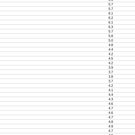
5.7
5.7
6.1
6.2
6.1
6.3
5.7
5.8
5.0
4.8
4.4
4.2
4.5
4.2
3.9
3.7
3.8
3.7
4.2
4.1
4.4
4.3
4.6
4.7
4.6
4.7
4.8
4.9
4.7