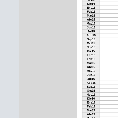
Dic14
Ene15
Feb15
Mar15
Abr15
May15
Jun15
Jul15
Ago15
Sep15
Oct15
Nov15
Dic15
Ene16
Feb16
Mar16
Abr16
May16
Jun16
Jul16
Ago16
Sep16
Oct16
Nov16
Dic16
Ene17
Feb17
Mar17
Abr17