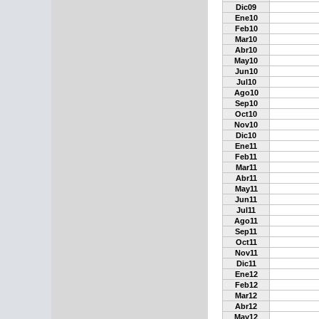
Dic09
Ene10
Feb10
Mar10
Abr10
May10
Jun10
Jul10
Ago10
Sep10
Oct10
Nov10
Dic10
Ene11
Feb11
Mar11
Abr11
May11
Jun11
Jul11
Ago11
Sep11
Oct11
Nov11
Dic11
Ene12
Feb12
Mar12
Abr12
May12