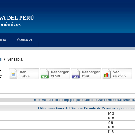
VA DEL PERÚ
conómicos
uías
Acerca de
s
/
Ver Tabla
https://estadisticas.bcrp.gob.pe/estadisticas/series/mensuales/res
Afiliados activos del Sistema Privado de Pensiones por depa
10.3
10.0
9.9
10.6
11.6