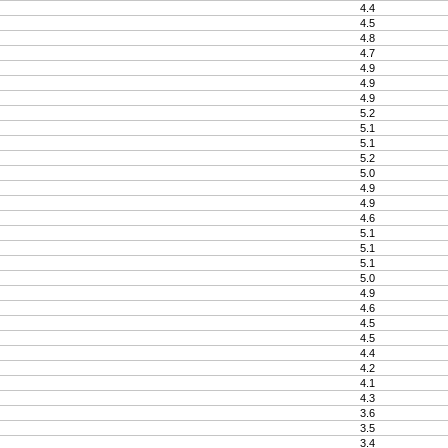
4.4
4.5
4.8
4.7
4.9
4.9
4.9
5.2
5.1
5.1
5.2
5.0
4.9
4.9
4.6
5.1
5.1
5.1
5.0
4.9
4.6
4.5
4.5
4.4
4.2
4.1
4.3
3.6
3.5
3.4