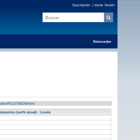
Suscripción
|
Iniciar Sesión
Retroceder
ultados/RD13760DM/html
rtamentos (var% anual) - Loreto