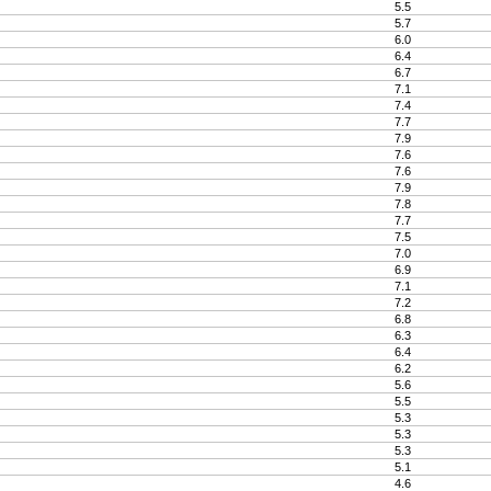
5.5
5.7
6.0
6.4
6.7
7.1
7.4
7.7
7.9
7.6
7.6
7.9
7.8
7.7
7.5
7.0
6.9
7.1
7.2
6.8
6.3
6.4
6.2
5.6
5.5
5.3
5.3
5.3
5.1
4.6