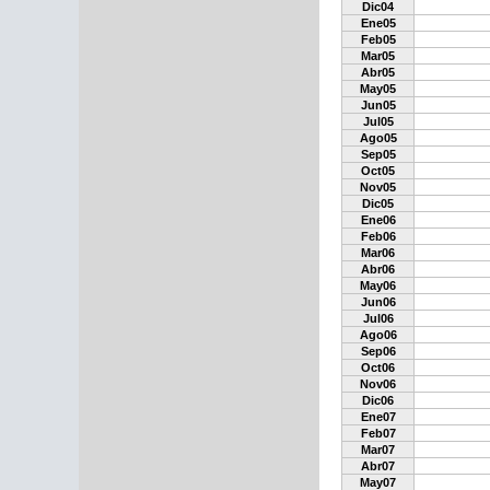
Dic04
Ene05
Feb05
Mar05
Abr05
May05
Jun05
Jul05
Ago05
Sep05
Oct05
Nov05
Dic05
Ene06
Feb06
Mar06
Abr06
May06
Jun06
Jul06
Ago06
Sep06
Oct06
Nov06
Dic06
Ene07
Feb07
Mar07
Abr07
May07