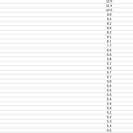
12.5
11.4
10.5
9.8
9.2
8.2
8.0
8.2
8.1
8.1
7.7
6.5
6.0
5.8
5.7
5.6
5.7
5.7
5.8
5.6
5.5
5.5
5.4
5.4
5.3
5.2
5.2
5.3
5.4
5.5