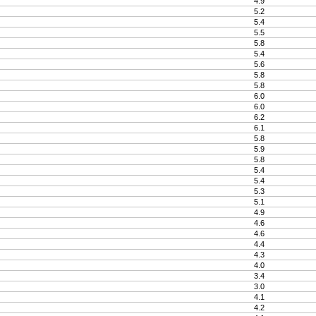
4.9
5.2
5.4
5.5
5.8
5.4
5.6
5.8
5.8
6.0
6.0
6.2
6.1
5.8
5.9
5.8
5.4
5.4
5.3
5.1
4.9
4.6
4.6
4.4
4.3
4.0
3.4
3.0
4.1
4.2