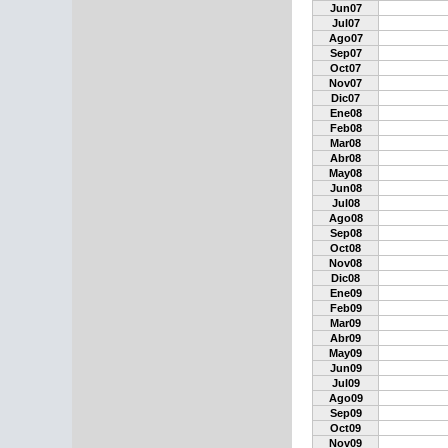
Jun07
Jul07
Ago07
Sep07
Oct07
Nov07
Dic07
Ene08
Feb08
Mar08
Abr08
May08
Jun08
Jul08
Ago08
Sep08
Oct08
Nov08
Dic08
Ene09
Feb09
Mar09
Abr09
May09
Jun09
Jul09
Ago09
Sep09
Oct09
Nov09