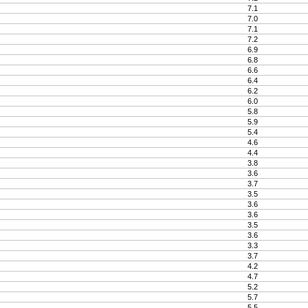
7.1
7.0
7.1
7.2
6.9
6.8
6.6
6.4
6.2
6.0
5.8
5.9
5.4
4.6
4.4
3.8
3.6
3.7
3.5
3.6
3.6
3.5
3.6
3.3
3.7
4.2
4.7
5.2
5.7
5.5