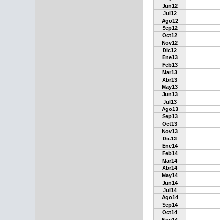
Jun12
Jul12
Ago12
Sep12
Oct12
Nov12
Dic12
Ene13
Feb13
Mar13
Abr13
May13
Jun13
Jul13
Ago13
Sep13
Oct13
Nov13
Dic13
Ene14
Feb14
Mar14
Abr14
May14
Jun14
Jul14
Ago14
Sep14
Oct14
Nov14