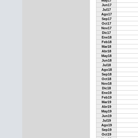
May17
Jun17
Jul17
Ago17
Sep17
Oct17
Nov17
Dic17
Ene18
Feb18
Mar18
Abr18
May18
Jun18
Jul18
Ago18
Sep18
Oct18
Nov18
Dic18
Ene19
Feb19
Mar19
Abr19
May19
Jun19
Jul19
Ago19
Sep19
Oct19