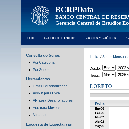
BCRPData
BANCO CENTRAL DE RESER
Gerencia Central de Estudios E
Inicio
Calendario de Difusión
Cuadros Estadísticos
G
Consulta de Series
Inicio
/
Series Mensuale
Por Categoría
Desde:
Por Series
Hasta:
Herramientas
LORETO
Listas Personalizadas
Add-In para Excel
API para Desarrolladores
Fecha
App para Móviles
Ene02
Feb02
Metadatos
Mar02
Abr02
Encuesta de Expectativas
May02