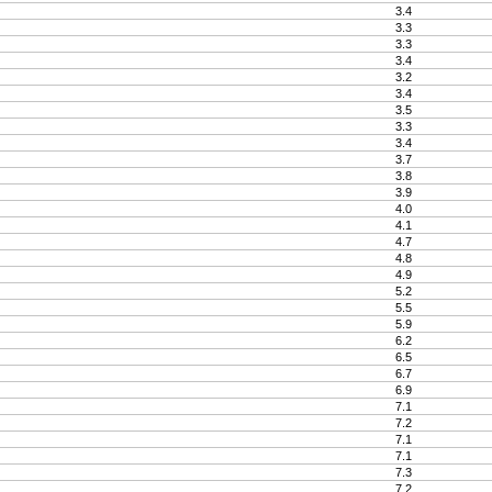
3.4
3.3
3.3
3.4
3.2
3.4
3.5
3.3
3.4
3.7
3.8
3.9
4.0
4.1
4.7
4.8
4.9
5.2
5.5
5.9
6.2
6.5
6.7
6.9
7.1
7.2
7.1
7.1
7.3
7.2