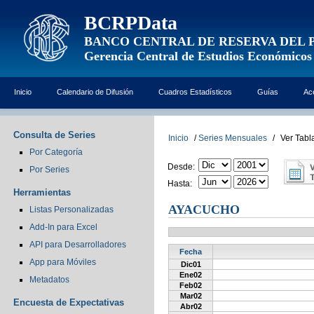
BCRPData
BANCO CENTRAL DE RESERVA DEL 
Gerencia Central de Estudios Económicos
Inicio
Calendario de Difusión
Cuadros Estadísticos
Guías
Ac
Consulta de Series
Inicio
/
Series Mensuales
/
Ver Tabl
Por Categoría
Desde:
Por Series
Hasta:
Herramientas
AYACUCHO
Listas Personalizadas
Add-In para Excel
API para Desarrolladores
Fecha
App para Móviles
Dic01
Ene02
Metadatos
Feb02
Mar02
Encuesta de Expectativas
Abr02