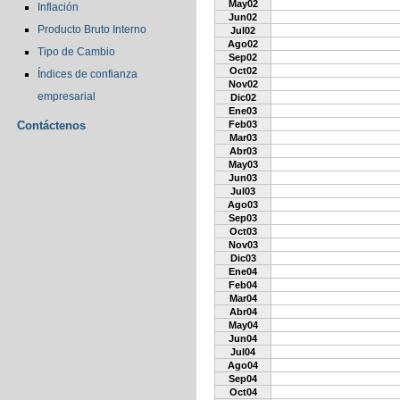
May02
Inflación
Jun02
Producto Bruto Interno
Jul02
Ago02
Tipo de Cambio
Sep02
Oct02
Índices de confianza
Nov02
empresarial
Dic02
Ene03
Contáctenos
Feb03
Mar03
Abr03
May03
Jun03
Jul03
Ago03
Sep03
Oct03
Nov03
Dic03
Ene04
Feb04
Mar04
Abr04
May04
Jun04
Jul04
Ago04
Sep04
Oct04