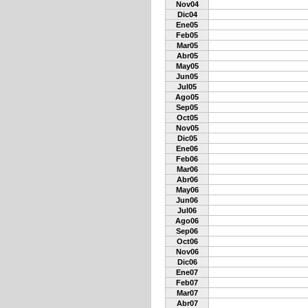
Nov04
Dic04
Ene05
Feb05
Mar05
Abr05
May05
Jun05
Jul05
Ago05
Sep05
Oct05
Nov05
Dic05
Ene06
Feb06
Mar06
Abr06
May06
Jun06
Jul06
Ago06
Sep06
Oct06
Nov06
Dic06
Ene07
Feb07
Mar07
Abr07