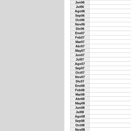
Jun06
Jul06
Ago06
Sep06
Oct06
Nov06
Dic06
Ene07
Feb07
Mar07
Abr07
May07
Jun07
Jul07
Ago07
Sep07
Oct07
Nov07
Dic07
Ene08
Feb08
Mar08
Abr08
May08
Jun08
Jul08
Ago08
Sep08
Oct08
Nov08