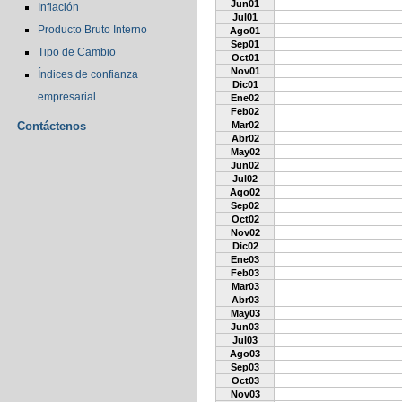
Jun01
Inflación
Jul01
Producto Bruto Interno
Ago01
Sep01
Tipo de Cambio
Oct01
Nov01
Índices de confianza
Dic01
empresarial
Ene02
Feb02
Contáctenos
Mar02
Abr02
May02
Jun02
Jul02
Ago02
Sep02
Oct02
Nov02
Dic02
Ene03
Feb03
Mar03
Abr03
May03
Jun03
Jul03
Ago03
Sep03
Oct03
Nov03