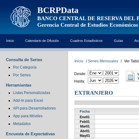
BCRPData
BANCO CENTRAL DE RESERVA DEL 
Gerencia Central de Estudios Económicos
Inicio
Calendario de Difusión
Cuadros Estadísticos
Guías
Ac
Consulta de Series
Inicio
/
Series Mensuales
/
Ver Tabl
Por Categoría
Desde:
Por Series
Hasta:
Herramientas
EXTRANJERO
Listas Personalizadas
Add-In para Excel
API para Desarrolladores
Fecha
App para Móviles
Ene01
Feb01
Metadatos
Mar01
Abr01
Encuesta de Expectativas
May01