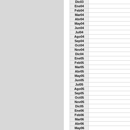
Dic03
Ene04
Feb04
Mar04
Abr04
May04
Jun04
Jul04
Ago04
Sep04
Oct04
Nov04
Dic04
Ene05
Feb05
Mar05
Abr05
May05
Jun05
Jul05
Ago05
Sep05
Oct05
Nov05
Dic05
Ene06
Feb06
Mar06
Abr06
May06