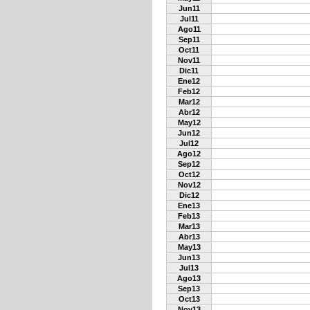
Jun11
Jul11
Ago11
Sep11
Oct11
Nov11
Dic11
Ene12
Feb12
Mar12
Abr12
May12
Jun12
Jul12
Ago12
Sep12
Oct12
Nov12
Dic12
Ene13
Feb13
Mar13
Abr13
May13
Jun13
Jul13
Ago13
Sep13
Oct13
Nov13