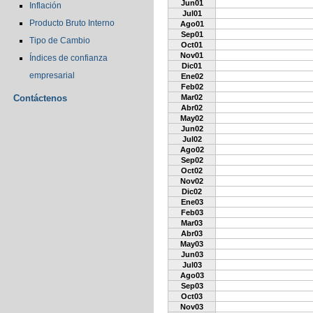
Jun01
Inflación
Jul01
Producto Bruto Interno
Ago01
Sep01
Tipo de Cambio
Oct01
Nov01
Índices de confianza
Dic01
empresarial
Ene02
Feb02
Contáctenos
Mar02
Abr02
May02
Jun02
Jul02
Ago02
Sep02
Oct02
Nov02
Dic02
Ene03
Feb03
Mar03
Abr03
May03
Jun03
Jul03
Ago03
Sep03
Oct03
Nov03