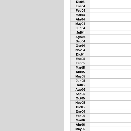
Dic03
Ene04
Feb04
Mar04
Abr04
May04
Jun04
Jul04
Ago04
Sep04
Oct04
Nov04
Dic04
Ene05
Feb05
Mar05
Abr05
May05
Jun05
Jul05
Ago05
Sep05
Oct05
Nov05
Dic05
Ene06
Feb06
Mar06
Abr06
May06