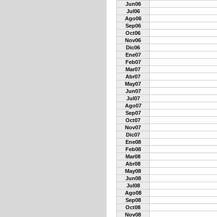
Jun06
Jul06
Ago06
Sep06
Oct06
Nov06
Dic06
Ene07
Feb07
Mar07
Abr07
May07
Jun07
Jul07
Ago07
Sep07
Oct07
Nov07
Dic07
Ene08
Feb08
Mar08
Abr08
May08
Jun08
Jul08
Ago08
Sep08
Oct08
Nov08