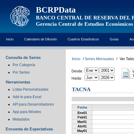
BCRPData
BANCO CENTRAL DE RESERVA DEL 
Gerencia Central de Estudios Económicos
Inicio
Calendario de Difusión
Cuadros Estadísticos
Guías
Ac
Consulta de Series
Inicio
/
Series Mensuales
/
Ver Tabl
Por Categoría
Desde:
Por Series
Hasta:
Herramientas
TACNA
Listas Personalizadas
Add-In para Excel
API para Desarrolladores
Fecha
App para Móviles
Ene01
Feb01
Metadatos
Mar01
Abr01
Encuesta de Expectativas
May01