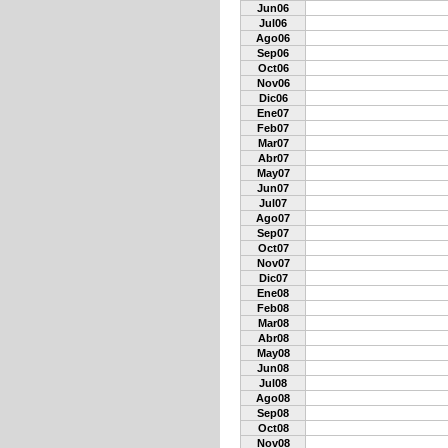
Jun06
Jul06
Ago06
Sep06
Oct06
Nov06
Dic06
Ene07
Feb07
Mar07
Abr07
May07
Jun07
Jul07
Ago07
Sep07
Oct07
Nov07
Dic07
Ene08
Feb08
Mar08
Abr08
May08
Jun08
Jul08
Ago08
Sep08
Oct08
Nov08