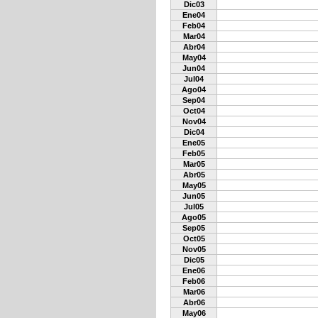
Dic03
Ene04
Feb04
Mar04
Abr04
May04
Jun04
Jul04
Ago04
Sep04
Oct04
Nov04
Dic04
Ene05
Feb05
Mar05
Abr05
May05
Jun05
Jul05
Ago05
Sep05
Oct05
Nov05
Dic05
Ene06
Feb06
Mar06
Abr06
May06