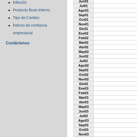
Jun01
Inflación
Jul01
Producto Bruto Interno
Ago01
Sep01
Tipo de Cambio
Oct01
Nov01
Índices de confianza
Dic01
empresarial
Ene02
Feb02
Contáctenos
Mar02
Abr02
May02
Jun02
Jul02
Ago02
Sep02
Oct02
Nov02
Dic02
Ene03
Feb03
Mar03
Abr03
May03
Jun03
Jul03
Ago03
Sep03
Oct03
Nov03