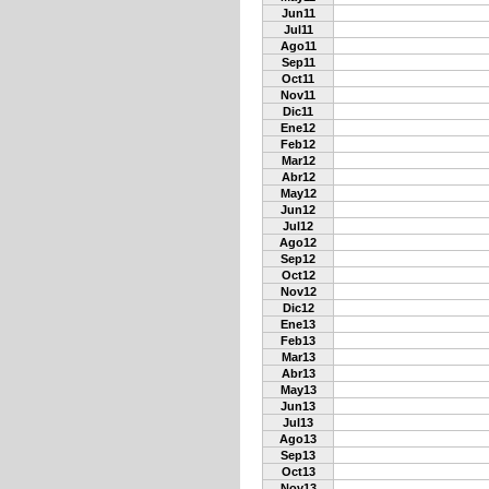
Jun11
Jul11
Ago11
Sep11
Oct11
Nov11
Dic11
Ene12
Feb12
Mar12
Abr12
May12
Jun12
Jul12
Ago12
Sep12
Oct12
Nov12
Dic12
Ene13
Feb13
Mar13
Abr13
May13
Jun13
Jul13
Ago13
Sep13
Oct13
Nov13