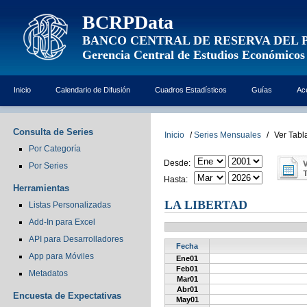
BCRPData
BANCO CENTRAL DE RESERVA DEL 
Gerencia Central de Estudios Económicos
Inicio
Calendario de Difusión
Cuadros Estadísticos
Guías
Ac
Consulta de Series
Inicio
/
Series Mensuales
/
Ver Tabl
Por Categoría
Desde:
Por Series
Hasta:
Herramientas
LA LIBERTAD
Listas Personalizadas
Add-In para Excel
API para Desarrolladores
Fecha
App para Móviles
Ene01
Feb01
Metadatos
Mar01
Abr01
Encuesta de Expectativas
May01