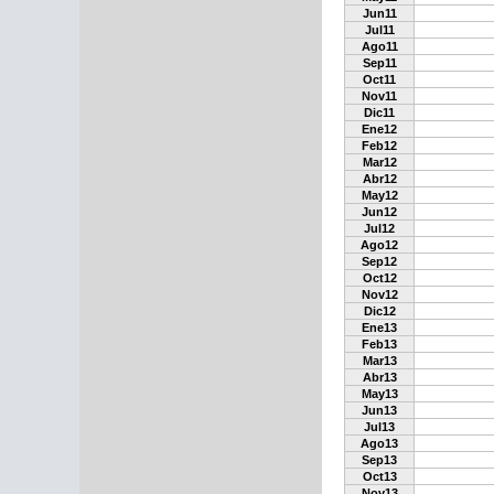
Jun11
Jul11
Ago11
Sep11
Oct11
Nov11
Dic11
Ene12
Feb12
Mar12
Abr12
May12
Jun12
Jul12
Ago12
Sep12
Oct12
Nov12
Dic12
Ene13
Feb13
Mar13
Abr13
May13
Jun13
Jul13
Ago13
Sep13
Oct13
Nov13