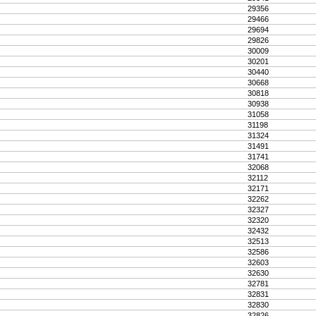
29356
29466
29694
29826
30009
30201
30440
30668
30818
30938
31058
31198
31324
31491
31741
32068
32112
32171
32262
32327
32320
32432
32513
32586
32603
32630
32781
32831
32830
32826