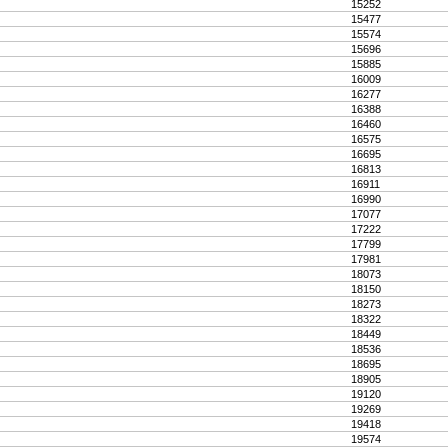
15252
15477
15574
15696
15885
16009
16277
16388
16460
16575
16695
16813
16911
16990
17077
17222
17799
17981
18073
18150
18273
18322
18449
18536
18695
18905
19120
19269
19418
19574