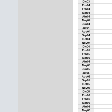
Dic03
Ene04
Feb04
Mar04
Abr04
May04
Jun04
Jul04
Ago04
Sep04
Oct04
Nov04
Dic04
Ene05
Feb05
Mar05
Abr05
May05
Jun05
Jul05
Ago05
Sep05
Oct05
Nov05
Dic05
Ene06
Feb06
Mar06
Abr06
May06