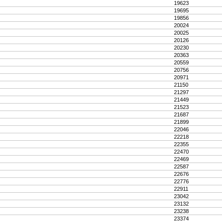
19623
19695
19856
20024
20025
20126
20230
20363
20559
20756
20971
21150
21297
21449
21523
21687
21899
22046
22218
22355
22470
22469
22587
22676
22776
22911
23042
23132
23238
23374