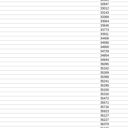
32847
33012
33143
33369
33564
33646
33773
33911
34406
34580
34669
34729
34854
34944
35095
35162
35269
35390
35241
35290
35150
35316
35472
35571
35716
35923
36127
36227
36379