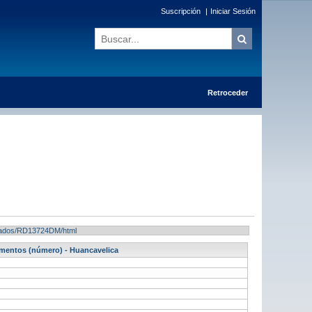
Suscripción
|
Iniciar Sesión
Retroceder
ultados/RD13724DM/html
amentos (número) - Huancavelica