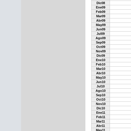
Dic08
Ene09
Feb09
Mar09
Abr09
May09
Jun09
Jul09
Ago09
Sep09
Oct09
Nov09
Dic09
Ene10
Feb10
Mar10
Abr10
May10
Jun10
Jul10
Ago10
Sep10
Oct10
Nov10
Dic10
Ene11
Feb11
Mar11
Abr11
May11