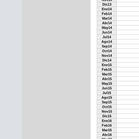
Dic13
Ene14
Feb14
Mar14
Abr14
May14
Jun14
Jul14
Ago14
Sep14
Oct14
Nov14
Dic14
Ene15
Feb15
Mar15
Abr15
May15
Jun15
Jul15
Ago15
Sep15
Oct15
Nov15
Dic15
Ene16
Feb16
Mar16
Abr16