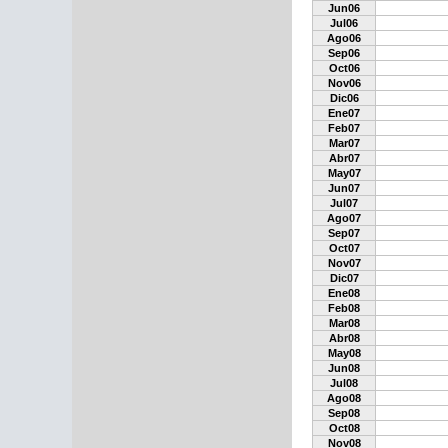
Jun06
Jul06
Ago06
Sep06
Oct06
Nov06
Dic06
Ene07
Feb07
Mar07
Abr07
May07
Jun07
Jul07
Ago07
Sep07
Oct07
Nov07
Dic07
Ene08
Feb08
Mar08
Abr08
May08
Jun08
Jul08
Ago08
Sep08
Oct08
Nov08