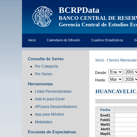
BCRPData
BANCO CENTRAL DE RESER
Gerencia Central de Estudios E
Inicio
Calendario de Difusión
Cuadros Estadísticos
G
Consulta de Series
Inicio
/
Series Mensuale
Por Categoría
Desde:
Por Series
Hasta:
Herramientas
HUANCAVELIC
Listas Personalizadas
Add-In para Excel
API para Desarrolladores
Fecha
App para Móviles
Ene01
Feb01
Metadatos
Mar01
Abr01
Encuesta de Expectativas
May01