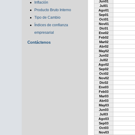
Jun01
Inflación
Jul01
Producto Bruto Interno
Ago01
Sep01
Tipo de Cambio
Oct01
Nov01
Índices de confianza
Dic01
empresarial
Ene02
Feb02
Contáctenos
Mar02
Abr02
May02
Jun02
Jul02
Ago02
Sep02
Oct02
Nov02
Dic02
Ene03
Feb03
Mar03
Abr03
May03
Jun03
Jul03
Ago03
Sep03
Oct03
Nov03