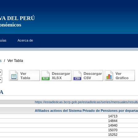
VA DEL PERÚ
conómicos
uías
Acerca de
s
/
Ver Tabla
A
https://estadisticas.bcrp.gob.pe/estadisticas/series/mensuales/res
Afiliados activos del Sistema Privado de Pensiones por depart
14713
14844
14940
15070
15252