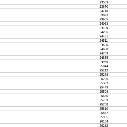
23509
23670
23715
23823
23905
24083
24199
24286
24401
24511
24595
24658
24769
24865
24930
25044
25212
25278
25296
25383
25449
25508
25655
25709
25788
25810
25842
25985
26134
26282