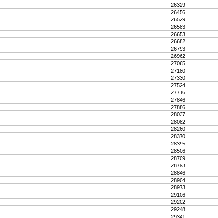
26329
26456
26529
26583
26653
26682
26793
26962
27065
27180
27330
27524
27716
27846
27886
28037
28082
28260
28370
28395
28506
28709
28793
28846
28904
28973
29106
29202
29248
29341