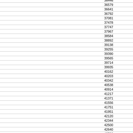
36446
36579
36641
36792
37081
37478
37747
37967
38584
38892
39138
39255
39390
39565
39714
39935
40162
40203
40342
40538
40914
41217
41371
41556
41751
41951
42120
42344
42500
42640