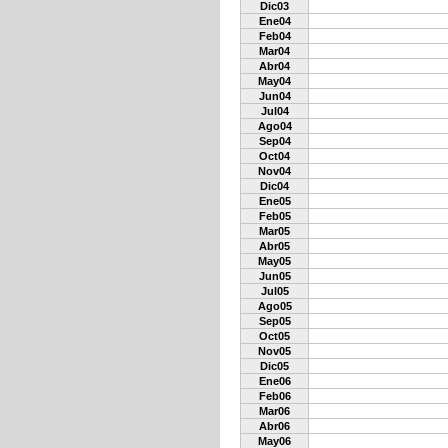
Dic03
Ene04
Feb04
Mar04
Abr04
May04
Jun04
Jul04
Ago04
Sep04
Oct04
Nov04
Dic04
Ene05
Feb05
Mar05
Abr05
May05
Jun05
Jul05
Ago05
Sep05
Oct05
Nov05
Dic05
Ene06
Feb06
Mar06
Abr06
May06