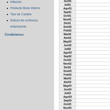
Jun01
Inflación
Jul01
Producto Bruto Interno
Ago01
Sep01
Tipo de Cambio
Oct01
Nov01
Índices de confianza
Dic01
empresarial
Ene02
Feb02
Contáctenos
Mar02
Abr02
May02
Jun02
Jul02
Ago02
Sep02
Oct02
Nov02
Dic02
Ene03
Feb03
Mar03
Abr03
May03
Jun03
Jul03
Ago03
Sep03
Oct03
Nov03