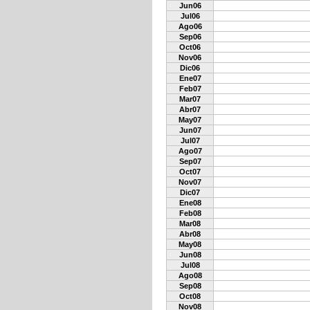
Jun06
Jul06
Ago06
Sep06
Oct06
Nov06
Dic06
Ene07
Feb07
Mar07
Abr07
May07
Jun07
Jul07
Ago07
Sep07
Oct07
Nov07
Dic07
Ene08
Feb08
Mar08
Abr08
May08
Jun08
Jul08
Ago08
Sep08
Oct08
Nov08