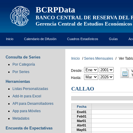
BCRPData
BANCO CENTRAL DE RESERVA DEL 
Gerencia Central de Estudios Económicos
Inicio
Calendario de Difusión
Cuadros Estadísticos
Guías
Ac
Consulta de Series
Inicio
/
Series Mensuales
/
Ver Tabl
Por Categoría
Desde:
Por Series
Hasta:
Herramientas
CALLAO
Listas Personalizadas
Add-In para Excel
API para Desarrolladores
Fecha
App para Móviles
Ene01
Feb01
Metadatos
Mar01
Abr01
Encuesta de Expectativas
May01