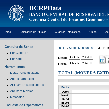
BCRPData
BANCO CENTRAL DE RESERVA DEL 
Gerencia Central de Estudios Económicos
Inicio
Calendario de Difusión
Cuadros Estadísticos
Guías
Ac
Consulta de Series
Inicio
/
Series Mensuales
/
Ver Tabl
Por Categoría
Desde:
Por Series
Hasta:
Herramientas
TOTAL (MONEDA EXTR
Listas Personalizadas
Add-In para Excel
API para Desarrolladores
Fecha
App para Móviles
Oct04
Nov04
Metadatos
Dic04
Ene05
Encuesta de Expectativas
Feb05