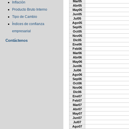
Mar05
Inflación
Abr05
Producto Bruto Interno
May05
Jun05
Tipo de Cambio
Jul05
Ago05
Índices de confianza
Sep05
empresarial
Oct05
Nov05
Contáctenos
Dic05
Ene06
Feb06
Mar06
Abr06
May06
Jun06
Jul06
Ago06
Sep06
Oct06
Nov06
Dic06
Ene07
Feb07
Mar07
Abr07
May07
Jun07
Jul07
Ago07