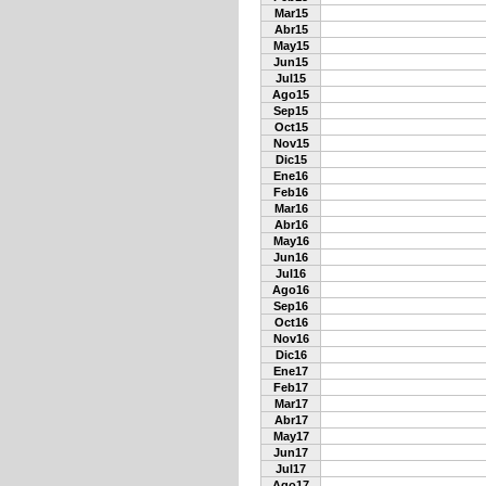
Mar15
Abr15
May15
Jun15
Jul15
Ago15
Sep15
Oct15
Nov15
Dic15
Ene16
Feb16
Mar16
Abr16
May16
Jun16
Jul16
Ago16
Sep16
Oct16
Nov16
Dic16
Ene17
Feb17
Mar17
Abr17
May17
Jun17
Jul17
Ago17