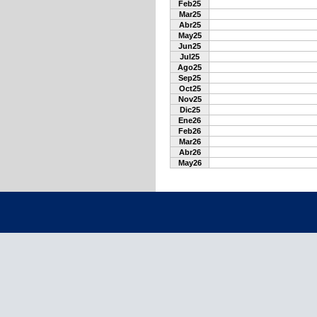
Feb25
Mar25
Abr25
May25
Jun25
Jul25
Ago25
Sep25
Oct25
Nov25
Dic25
Ene26
Feb26
Mar26
Abr26
May26