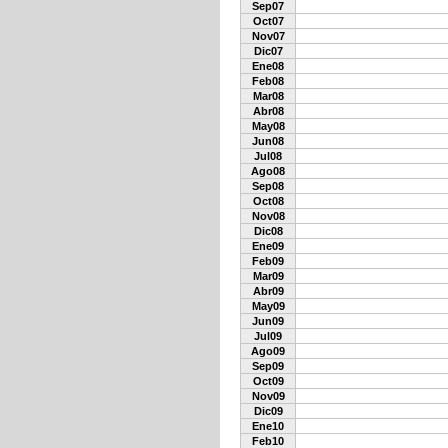
Sep07
Oct07
Nov07
Dic07
Ene08
Feb08
Mar08
Abr08
May08
Jun08
Jul08
Ago08
Sep08
Oct08
Nov08
Dic08
Ene09
Feb09
Mar09
Abr09
May09
Jun09
Jul09
Ago09
Sep09
Oct09
Nov09
Dic09
Ene10
Feb10