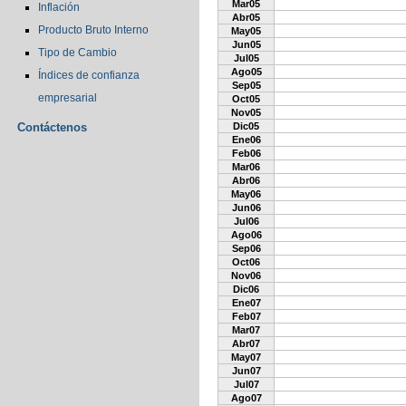
Mar05
Inflación
Abr05
Producto Bruto Interno
May05
Jun05
Tipo de Cambio
Jul05
Ago05
Índices de confianza
Sep05
empresarial
Oct05
Nov05
Contáctenos
Dic05
Ene06
Feb06
Mar06
Abr06
May06
Jun06
Jul06
Ago06
Sep06
Oct06
Nov06
Dic06
Ene07
Feb07
Mar07
Abr07
May07
Jun07
Jul07
Ago07