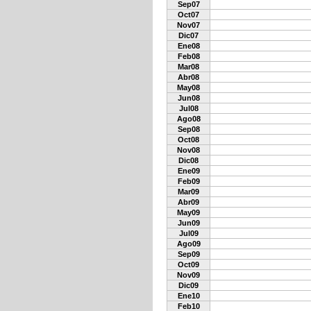
Sep07
Oct07
Nov07
Dic07
Ene08
Feb08
Mar08
Abr08
May08
Jun08
Jul08
Ago08
Sep08
Oct08
Nov08
Dic08
Ene09
Feb09
Mar09
Abr09
May09
Jun09
Jul09
Ago09
Sep09
Oct09
Nov09
Dic09
Ene10
Feb10