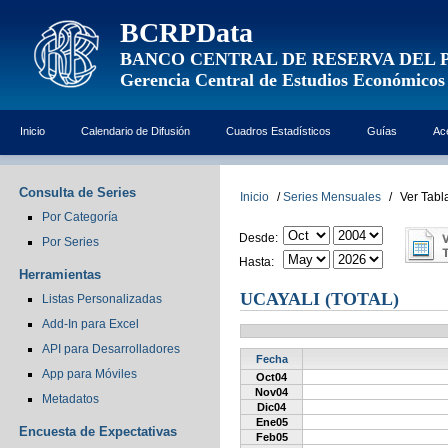
BCRPData
BANCO CENTRAL DE RESERVA DEL 
Gerencia Central de Estudios Económicos
Inicio
Calendario de Difusión
Cuadros Estadísticos
Guías
Ac
Consulta de Series
Inicio
/
Series Mensuales
/
Ver Tabl
Por Categoría
Desde:
Por Series
Hasta:
Herramientas
UCAYALI (TOTAL)
Listas Personalizadas
Add-In para Excel
API para Desarrolladores
Fecha
App para Móviles
Oct04
Nov04
Metadatos
Dic04
Ene05
Encuesta de Expectativas
Feb05