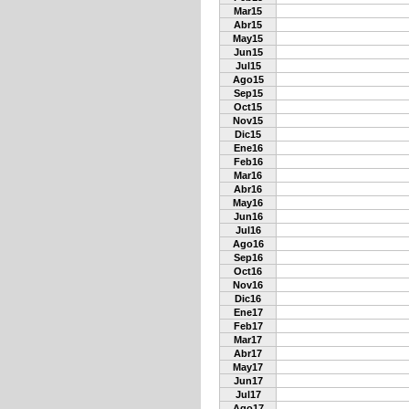
Mar15
Abr15
May15
Jun15
Jul15
Ago15
Sep15
Oct15
Nov15
Dic15
Ene16
Feb16
Mar16
Abr16
May16
Jun16
Jul16
Ago16
Sep16
Oct16
Nov16
Dic16
Ene17
Feb17
Mar17
Abr17
May17
Jun17
Jul17
Ago17