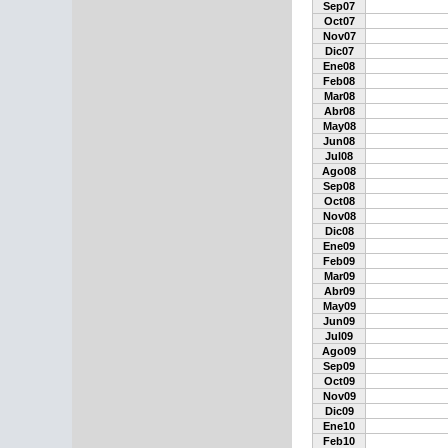
Sep07
Oct07
Nov07
Dic07
Ene08
Feb08
Mar08
Abr08
May08
Jun08
Jul08
Ago08
Sep08
Oct08
Nov08
Dic08
Ene09
Feb09
Mar09
Abr09
May09
Jun09
Jul09
Ago09
Sep09
Oct09
Nov09
Dic09
Ene10
Feb10