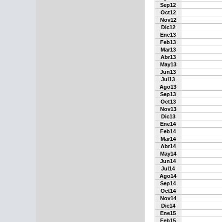
Sep12
Oct12
Nov12
Dic12
Ene13
Feb13
Mar13
Abr13
May13
Jun13
Jul13
Ago13
Sep13
Oct13
Nov13
Dic13
Ene14
Feb14
Mar14
Abr14
May14
Jun14
Jul14
Ago14
Sep14
Oct14
Nov14
Dic14
Ene15
Feb15