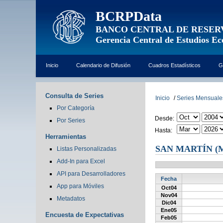
BCRPData
BANCO CENTRAL DE RESER
Gerencia Central de Estudios E
Inicio
Calendario de Difusión
Cuadros Estadísticos
G
Consulta de Series
Inicio
/
Series Mensuale
Por Categoría
Desde:
Por Series
Hasta:
Herramientas
SAN MARTÍN 
Listas Personalizadas
Add-In para Excel
API para Desarrolladores
Fecha
App para Móviles
Oct04
Nov04
Metadatos
Dic04
Ene05
Encuesta de Expectativas
Feb05