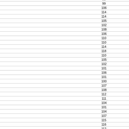
99
106
114
114
105
102
108
106
110
110
114
118
110
105
102
101
106
101
100
107
108
112
111
104
101
104
107
115
116
112