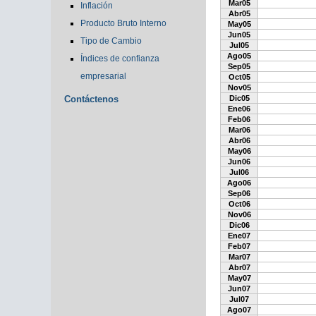
Mar05
Inflación
Abr05
Producto Bruto Interno
May05
Jun05
Tipo de Cambio
Jul05
Ago05
Índices de confianza
Sep05
empresarial
Oct05
Nov05
Contáctenos
Dic05
Ene06
Feb06
Mar06
Abr06
May06
Jun06
Jul06
Ago06
Sep06
Oct06
Nov06
Dic06
Ene07
Feb07
Mar07
Abr07
May07
Jun07
Jul07
Ago07