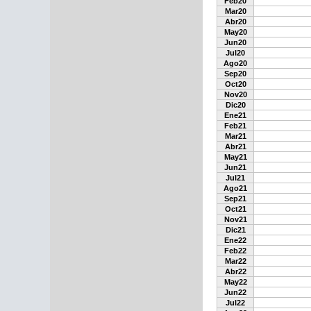
Feb20
Mar20
Abr20
May20
Jun20
Jul20
Ago20
Sep20
Oct20
Nov20
Dic20
Ene21
Feb21
Mar21
Abr21
May21
Jun21
Jul21
Ago21
Sep21
Oct21
Nov21
Dic21
Ene22
Feb22
Mar22
Abr22
May22
Jun22
Jul22