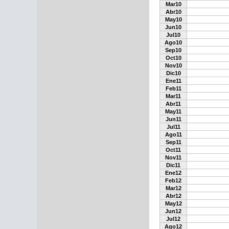
Mar10
Abr10
May10
Jun10
Jul10
Ago10
Sep10
Oct10
Nov10
Dic10
Ene11
Feb11
Mar11
Abr11
May11
Jun11
Jul11
Ago11
Sep11
Oct11
Nov11
Dic11
Ene12
Feb12
Mar12
Abr12
May12
Jun12
Jul12
Ago12