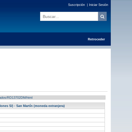
Suscripción
|
Iniciar Sesión
Retroceder
ultados/RD13702DM/html
lones S/) - San Martín (moneda extranjera)