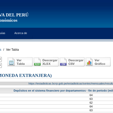
VA DEL PERÚ
conómicos
uías
Acerca de
s
/
Ver Tabla
(MONEDA EXTRANJERA)
https://estadisticas.bcrp.gob.pe/estadisticas/series/mensuales/res
Depósitos en el sistema financiero por departamentos - fin de periodo (mil
64
63
62
64
63