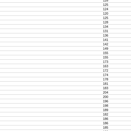
128
125
124
120
125
128
134
131
136
141
142
149
155
155
173
163
172
174
178
181
183
204
200
196
198
189
182
186
186
185