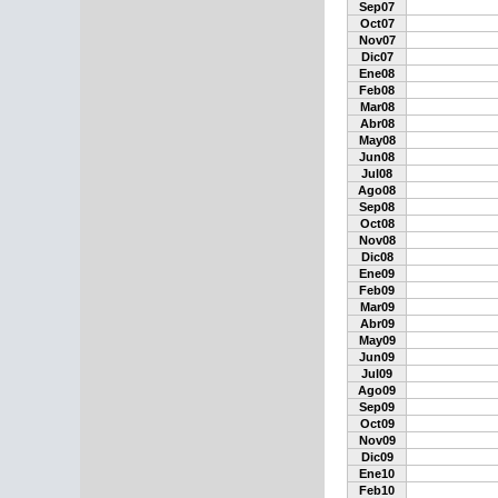
Sep07
Oct07
Nov07
Dic07
Ene08
Feb08
Mar08
Abr08
May08
Jun08
Jul08
Ago08
Sep08
Oct08
Nov08
Dic08
Ene09
Feb09
Mar09
Abr09
May09
Jun09
Jul09
Ago09
Sep09
Oct09
Nov09
Dic09
Ene10
Feb10