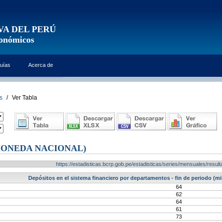
VA DEL PERÚ
conómicos
uías
Acerca de
s
/
Ver Tabla
ONEDA NACIONAL)
https://estadisticas.bcrp.gob.pe/estadisticas/series/mensuales/res
Depósitos en el sistema financiero por departamentos - fin de periodo (m
64
62
64
61
73