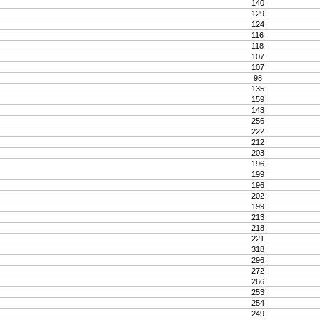
140
129
124
116
118
107
107
98
135
159
143
256
222
212
203
196
199
196
202
199
213
218
221
318
296
272
266
253
254
249