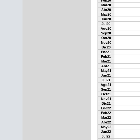
Feb20
Mar20
Abr20
May20
Jun20
Jul20
Ago20
Sep20
Oct20
Nov20
Dic20
Ene21
Feb21
Mar21
Abr21
May21
Jun21
Jul21
Ago21
Sep21
Oct21
Nov21
Dic21
Ene22
Feb22
Mar22
Abr22
May22
Jun22
Jul22