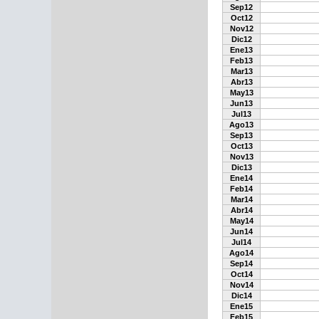
Sep12
Oct12
Nov12
Dic12
Ene13
Feb13
Mar13
Abr13
May13
Jun13
Jul13
Ago13
Sep13
Oct13
Nov13
Dic13
Ene14
Feb14
Mar14
Abr14
May14
Jun14
Jul14
Ago14
Sep14
Oct14
Nov14
Dic14
Ene15
Feb15