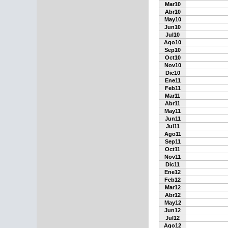
Mar10
Abr10
May10
Jun10
Jul10
Ago10
Sep10
Oct10
Nov10
Dic10
Ene11
Feb11
Mar11
Abr11
May11
Jun11
Jul11
Ago11
Sep11
Oct11
Nov11
Dic11
Ene12
Feb12
Mar12
Abr12
May12
Jun12
Jul12
Ago12