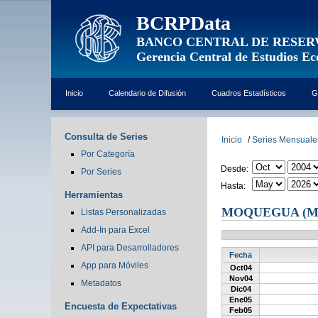
BCRPData
BANCO CENTRAL DE RESER
Gerencia Central de Estudios E
Inicio
Calendario de Difusión
Cuadros Estadísticos
G
Consulta de Series
Inicio
/
Series Mensuale
Por Categoría
Desde:
Por Series
Hasta:
Herramientas
MOQUEGUA (M
Listas Personalizadas
Add-In para Excel
API para Desarrolladores
Fecha
App para Móviles
Oct04
Nov04
Metadatos
Dic04
Ene05
Encuesta de Expectativas
Feb05