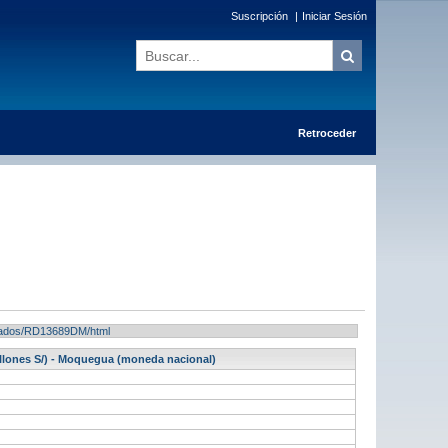
Suscripción
|
Iniciar Sesión
Retroceder
ultados/RD13689DM/html
illones S/) - Moquegua (moneda nacional)