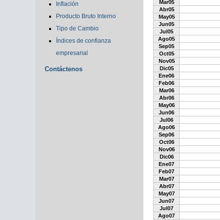
Mar05
Inflación
Abr05
Producto Bruto Interno
May05
Jun05
Tipo de Cambio
Jul05
Ago05
Índices de confianza
Sep05
empresarial
Oct05
Nov05
Contáctenos
Dic05
Ene06
Feb06
Mar06
Abr06
May06
Jun06
Jul06
Ago06
Sep06
Oct06
Nov06
Dic06
Ene07
Feb07
Mar07
Abr07
May07
Jun07
Jul07
Ago07