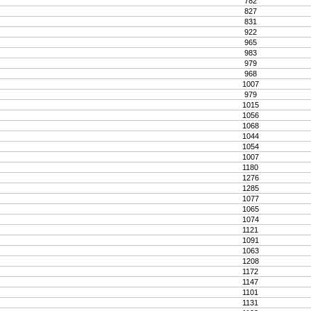
782
827
831
922
965
983
979
968
1007
979
1015
1056
1068
1044
1054
1007
1180
1276
1285
1077
1065
1074
1121
1091
1063
1208
1172
1147
1101
1131