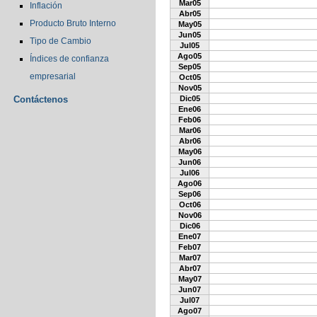
Mar05
Inflación
Abr05
Producto Bruto Interno
May05
Jun05
Tipo de Cambio
Jul05
Ago05
Índices de confianza
Sep05
empresarial
Oct05
Nov05
Contáctenos
Dic05
Ene06
Feb06
Mar06
Abr06
May06
Jun06
Jul06
Ago06
Sep06
Oct06
Nov06
Dic06
Ene07
Feb07
Mar07
Abr07
May07
Jun07
Jul07
Ago07