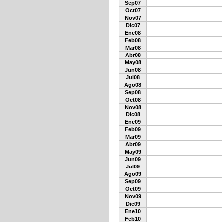
Sep07
Oct07
Nov07
Dic07
Ene08
Feb08
Mar08
Abr08
May08
Jun08
Jul08
Ago08
Sep08
Oct08
Nov08
Dic08
Ene09
Feb09
Mar09
Abr09
May09
Jun09
Jul09
Ago09
Sep09
Oct09
Nov09
Dic09
Ene10
Feb10