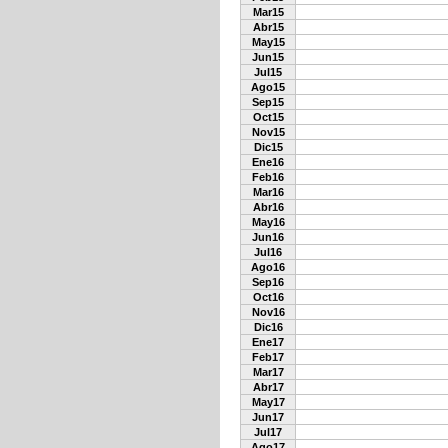
Mar15
Abr15
May15
Jun15
Jul15
Ago15
Sep15
Oct15
Nov15
Dic15
Ene16
Feb16
Mar16
Abr16
May16
Jun16
Jul16
Ago16
Sep16
Oct16
Nov16
Dic16
Ene17
Feb17
Mar17
Abr17
May17
Jun17
Jul17
Ago17