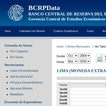
BCRPData
BANCO CENTRAL DE RESERVA DEL 
Gerencia Central de Estudios Económicos
Inicio
Calendario de Difusión
Cuadros Estadísticos
Guías
Ac
Consulta de Series
Inicio
/
Series Mensuales
/
Ver Tabl
Por Categoría
Desde:
Por Series
Hasta:
Herramientas
LIMA (MONEDA EXTRA
Listas Personalizadas
Add-In para Excel
API para Desarrolladores
Fecha
App para Móviles
Oct04
Nov04
Metadatos
Dic04
Ene05
Encuesta de Expectativas
Feb05