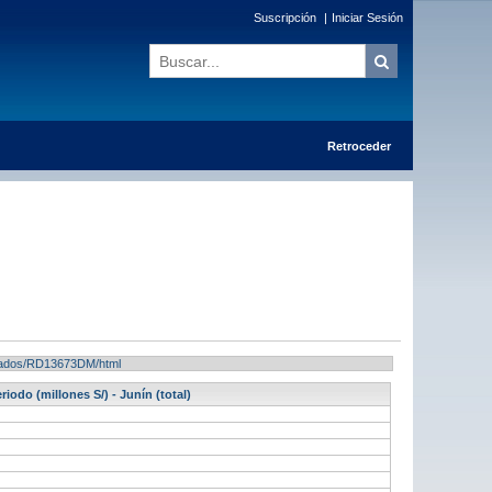
Suscripción
|
Iniciar Sesión
Retroceder
ultados/RD13673DM/html
iodo (millones S/) - Junín (total)