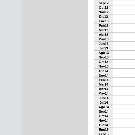
Sep12
Oct12
Nov12
Dic12
Ene13
Feb13
Mar13
Abr13
May13
Jun13
Jul13
Ago13
Sep13
Oct13
Nov13
Dic13
Ene14
Feb14
Mar14
Abr14
May14
Jun14
Jul14
Ago14
Sep14
Oct14
Nov14
Dic14
Ene15
Feb15