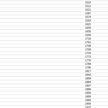
1515
1512
1521
1587
1574
1563
1622
1636
1635
1640
1716
1761
1708
1708
1743
1773
1776
1789
1795
1817
1842
1858
1884
1907
1889
1856
1899
1966
1959
1975