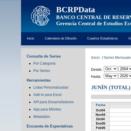
BCRPData
BANCO CENTRAL DE RESER
Gerencia Central de Estudios E
Inicio
Calendario de Difusión
Cuadros Estadísticos
G
Consulta de Series
Inicio
/
Series Mensuale
Por Categoría
Desde:
Por Series
Hasta:
Herramientas
JUNÍN (TOTAL)
Listas Personalizadas
Add-In para Excel
API para Desarrolladores
Fecha
App para Móviles
Oct04
Nov04
Metadatos
Dic04
Ene05
Encuesta de Expectativas
Feb05