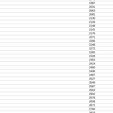
1987
2031
2063
2081
2130
2126
2148
2141
2176
2271
2266
2248
2272
2265
2328
2353
2414
2460
2496
2487
2527
2549
2587
2563
2602
2576
2636
2671
2760
2823