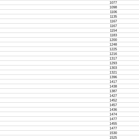
1077
1098
1106
1135
1167
1167
1154
1183
1200
1248
1225
1216
1317
1293
1303
1321
1396
1417
1438
1387
1427
1452
1457
1436
1474
1477
1455
1477
1530
1525