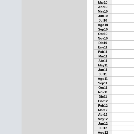
Mar10
Abr10
May10
Jun10
Jul10
Ago10
Sep10
Oct10
Nov10
Dic10
Ene11
Feb11
Mar11
Abr11
May11
Jun11
Jul11
Ago11
Sep11
Oct11
Nov11
Dic11
Ene12
Feb12
Mar12
Abr12
May12
Jun12
Jul12
Ago12