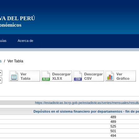
VA DEL PERÚ
conómicos
uías
Acerca de
s
/
Ver Tabla
https://estadisticas.bcrp.gob.pe/estadisticas/series/mensuales/res
Depósitos en el sistema financiero por departamentos - fin de per
489
489
525
501
494