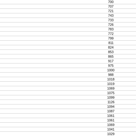
700
707
721
743
733
726
783
772
799
811
824
853
865
917
975
1000
988
1018
1019
1069
1075
1099
1126
1094
1087
1061
1061
1069
1041
1029