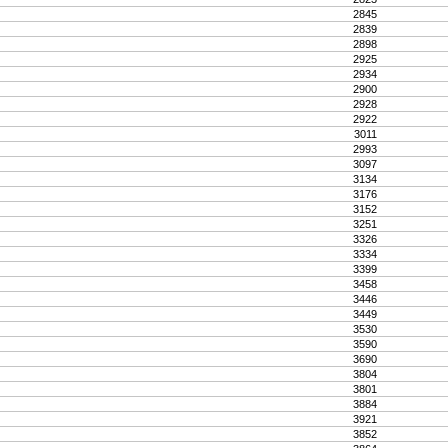
2845
2839
2898
2925
2934
2900
2928
2922
3011
2993
3097
3134
3176
3152
3251
3326
3334
3399
3458
3446
3449
3530
3590
3690
3804
3801
3884
3921
3852