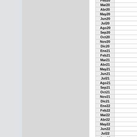
Feb20
Mar20
Abr20
May20
Jun20
Jul20
Ago20
Sep20
Oct20
Nov20
Dic20
Ene21
Feb21
Mar21
Abr21
May21
Jun21
Jul21
Ago21
Sep21
Oct21
Nov21
Dic21
Ene22
Feb22
Mar22
Abr22
May22
Jun22
Jul22