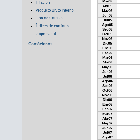
Mar05
Inflación
Abr05
Producto Bruto Interno
May05
Jun05
Tipo de Cambio
Jul05
Ago05
Índices de confianza
Sep05
empresarial
Oct05
Nov05
Contáctenos
Dic05
Ene06
Feb06
Mar06
Abr06
May06
Jun06
Jul06
Ago06
Sep06
Oct06
Nov06
Dic06
Ene07
Feb07
Mar07
Abr07
May07
Jun07
Jul07
Ago07