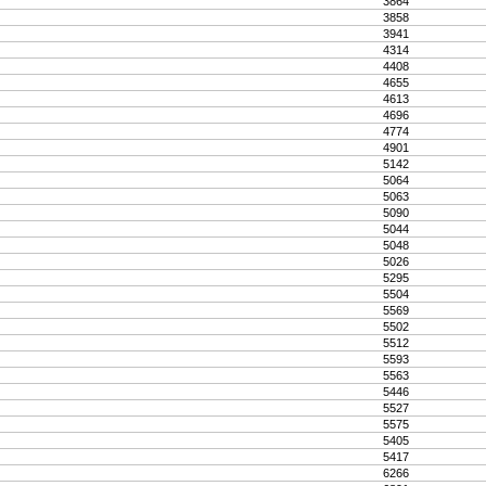
3864
3858
3941
4314
4408
4655
4613
4696
4774
4901
5142
5064
5063
5090
5044
5048
5026
5295
5504
5569
5502
5512
5593
5563
5446
5527
5575
5405
5417
6266