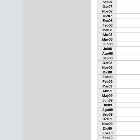
Sep07
Oct07
Nov07
Dic07
Ene08
Feb08
Mar08
Abr08
May08
Jun08
Jul08
Ago08
Sep08
Oct08
Nov08
Dic08
Ene09
Feb09
Mar09
Abr09
May09
Jun09
Jul09
Ago09
Sep09
Oct09
Nov09
Dic09
Ene10
Feb10