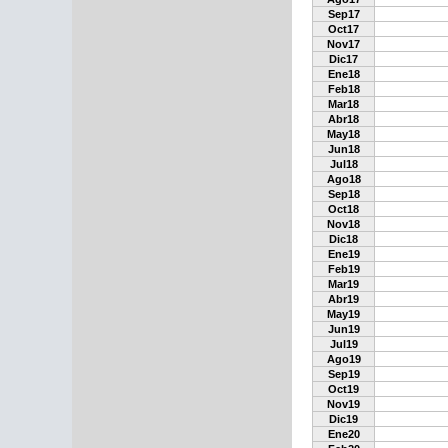
Sep17
Oct17
Nov17
Dic17
Ene18
Feb18
Mar18
Abr18
May18
Jun18
Jul18
Ago18
Sep18
Oct18
Nov18
Dic18
Ene19
Feb19
Mar19
Abr19
May19
Jun19
Jul19
Ago19
Sep19
Oct19
Nov19
Dic19
Ene20