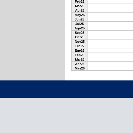
Feb25
Mar25
Abr25
May25
Jun25
Jul25
Ago25
Sep25
Oct25
Nov25
Dic25
Ene26
Feb26
Mar26
Abr26
May26