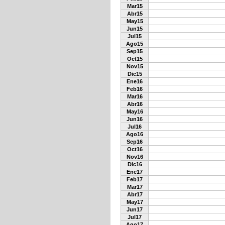
Mar15
Abr15
May15
Jun15
Jul15
Ago15
Sep15
Oct15
Nov15
Dic15
Ene16
Feb16
Mar16
Abr16
May16
Jun16
Jul16
Ago16
Sep16
Oct16
Nov16
Dic16
Ene17
Feb17
Mar17
Abr17
May17
Jun17
Jul17
Ago17