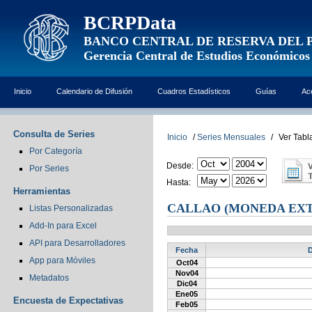
BCRPData
BANCO CENTRAL DE RESERVA DEL 
Gerencia Central de Estudios Económicos
Inicio
Calendario de Difusión
Cuadros Estadísticos
Guías
Ac
Consulta de Series
Inicio
/
Series Mensuales
/
Ver Tabl
Por Categoría
Desde:
Por Series
Hasta:
Herramientas
CALLAO (MONEDA EX
Listas Personalizadas
Add-In para Excel
API para Desarrolladores
Fecha
D
App para Móviles
Oct04
Nov04
Metadatos
Dic04
Ene05
Encuesta de Expectativas
Feb05