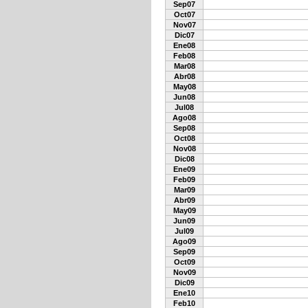
Sep07
Oct07
Nov07
Dic07
Ene08
Feb08
Mar08
Abr08
May08
Jun08
Jul08
Ago08
Sep08
Oct08
Nov08
Dic08
Ene09
Feb09
Mar09
Abr09
May09
Jun09
Jul09
Ago09
Sep09
Oct09
Nov09
Dic09
Ene10
Feb10