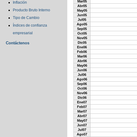
Mar05
Inflación
Abr05
Producto Bruto Interno
May05
Jun05
Tipo de Cambio
Jul05
Ago05
Índices de confianza
Sep05
empresarial
Oct05
Nov05
Contáctenos
Dic05
Ene06
Feb06
Mar06
Abr06
May06
Jun06
Jul06
Ago06
Sep06
Oct06
Nov06
Dic06
Ene07
Feb07
Mar07
Abr07
May07
Jun07
Jul07
Ago07