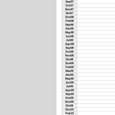
Sep07
Oct07
Nov07
Dic07
Ene08
Feb08
Mar08
Abr08
May08
Jun08
Jul08
Ago08
Sep08
Oct08
Nov08
Dic08
Ene09
Feb09
Mar09
Abr09
May09
Jun09
Jul09
Ago09
Sep09
Oct09
Nov09
Dic09
Ene10
Feb10