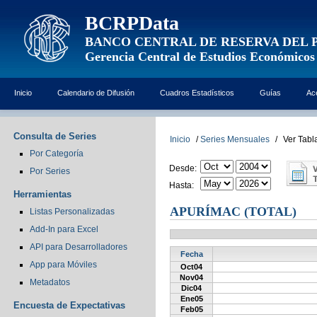
BCRPData
BANCO CENTRAL DE RESERVA DEL 
Gerencia Central de Estudios Económicos
Inicio
Calendario de Difusión
Cuadros Estadísticos
Guías
Ac
Consulta de Series
Inicio
/
Series Mensuales
/
Ver Tabl
Por Categoría
Desde:
Por Series
Hasta:
Herramientas
APURÍMAC (TOTAL)
Listas Personalizadas
Add-In para Excel
API para Desarrolladores
Fecha
App para Móviles
Oct04
Nov04
Metadatos
Dic04
Ene05
Encuesta de Expectativas
Feb05