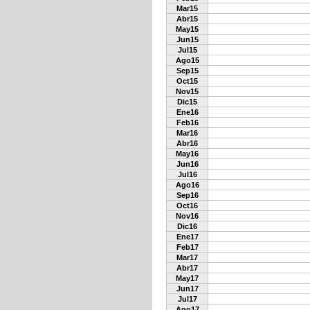
Mar15
Abr15
May15
Jun15
Jul15
Ago15
Sep15
Oct15
Nov15
Dic15
Ene16
Feb16
Mar16
Abr16
May16
Jun16
Jul16
Ago16
Sep16
Oct16
Nov16
Dic16
Ene17
Feb17
Mar17
Abr17
May17
Jun17
Jul17
Ago17