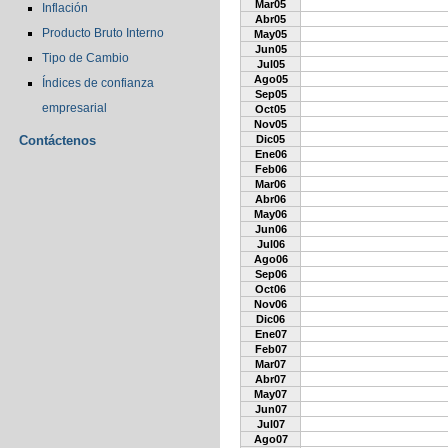
Mar05
Inflación
Abr05
Producto Bruto Interno
May05
Jun05
Tipo de Cambio
Jul05
Ago05
Índices de confianza
Sep05
empresarial
Oct05
Nov05
Contáctenos
Dic05
Ene06
Feb06
Mar06
Abr06
May06
Jun06
Jul06
Ago06
Sep06
Oct06
Nov06
Dic06
Ene07
Feb07
Mar07
Abr07
May07
Jun07
Jul07
Ago07