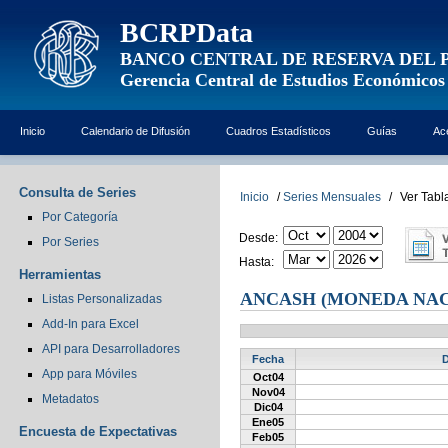
BCRPData
BANCO CENTRAL DE RESERVA DEL 
Gerencia Central de Estudios Económicos
Inicio
Calendario de Difusión
Cuadros Estadísticos
Guías
Ac
Consulta de Series
Inicio
/
Series Mensuales
/
Ver Tabl
Por Categoría
Desde:
Por Series
Hasta:
Herramientas
ANCASH (MONEDA NAC
Listas Personalizadas
Add-In para Excel
API para Desarrolladores
Fecha
D
App para Móviles
Oct04
Nov04
Metadatos
Dic04
Ene05
Encuesta de Expectativas
Feb05