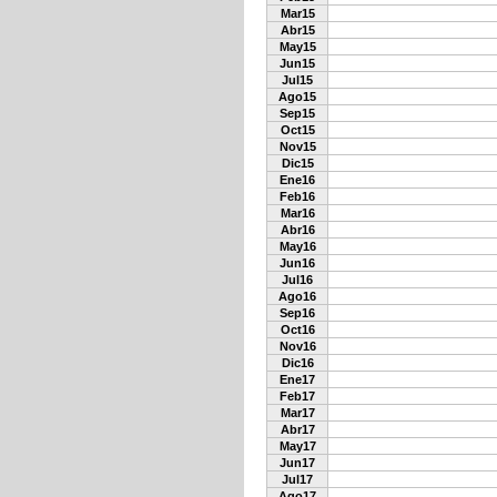
Mar15
Abr15
May15
Jun15
Jul15
Ago15
Sep15
Oct15
Nov15
Dic15
Ene16
Feb16
Mar16
Abr16
May16
Jun16
Jul16
Ago16
Sep16
Oct16
Nov16
Dic16
Ene17
Feb17
Mar17
Abr17
May17
Jun17
Jul17
Ago17