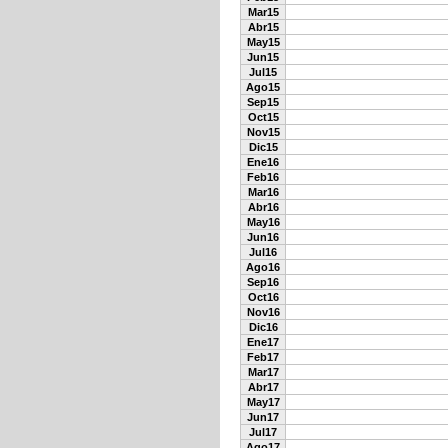
Mar15
Abr15
May15
Jun15
Jul15
Ago15
Sep15
Oct15
Nov15
Dic15
Ene16
Feb16
Mar16
Abr16
May16
Jun16
Jul16
Ago16
Sep16
Oct16
Nov16
Dic16
Ene17
Feb17
Mar17
Abr17
May17
Jun17
Jul17
Ago17