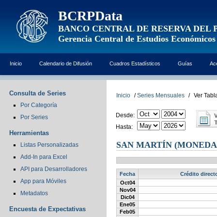
BCRPData
BANCO CENTRAL DE RESERVA DEL 
Gerencia Central de Estudios Económicos
Inicio
Calendario de Difusión
Cuadros Estadísticos
Guías
Ac
Consulta de Series
Inicio
/
Series Mensuales
/
Ver Tabl
Por Categoría
Desde:
Por Series
Hasta:
Herramientas
SAN MARTÍN (MONEDA
Listas Personalizadas
Add-In para Excel
API para Desarrolladores
Fecha
Crédito direct
App para Móviles
Oct04
Nov04
Metadatos
Dic04
Ene05
Encuesta de Expectativas
Feb05