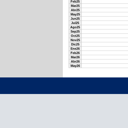
Feb25
Mar25
Abr25
May25
Jun25
Jul25
Ago25
Sep25
Oct25
Nov25
Dic25
Ene26
Feb26
Mar26
Abr26
May26