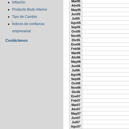
Mar05
Inflación
Abr05
Producto Bruto Interno
May05
Jun05
Tipo de Cambio
Jul05
Ago05
Índices de confianza
Sep05
empresarial
Oct05
Nov05
Contáctenos
Dic05
Ene06
Feb06
Mar06
Abr06
May06
Jun06
Jul06
Ago06
Sep06
Oct06
Nov06
Dic06
Ene07
Feb07
Mar07
Abr07
May07
Jun07
Jul07
Ago07