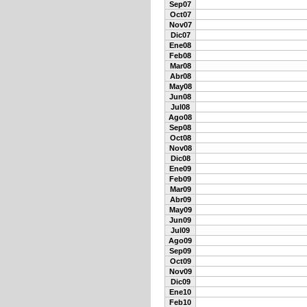
Sep07
Oct07
Nov07
Dic07
Ene08
Feb08
Mar08
Abr08
May08
Jun08
Jul08
Ago08
Sep08
Oct08
Nov08
Dic08
Ene09
Feb09
Mar09
Abr09
May09
Jun09
Jul09
Ago09
Sep09
Oct09
Nov09
Dic09
Ene10
Feb10