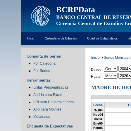
BCRPData
BANCO CENTRAL DE RESER
Gerencia Central de Estudios E
Inicio
Calendario de Difusión
Cuadros Estadísticos
G
Consulta de Series
Inicio
/
Series Mensuale
Por Categoría
Desde:
Por Series
Hasta:
Herramientas
MADRE DE DIO
Listas Personalizadas
Add-In para Excel
API para Desarrolladores
Fecha
C
App para Móviles
Oct04
Nov04
Metadatos
Dic04
Ene05
Encuesta de Expectativas
Feb05