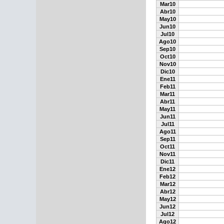
Mar10
Abr10
May10
Jun10
Jul10
Ago10
Sep10
Oct10
Nov10
Dic10
Ene11
Feb11
Mar11
Abr11
May11
Jun11
Jul11
Ago11
Sep11
Oct11
Nov11
Dic11
Ene12
Feb12
Mar12
Abr12
May12
Jun12
Jul12
Ago12