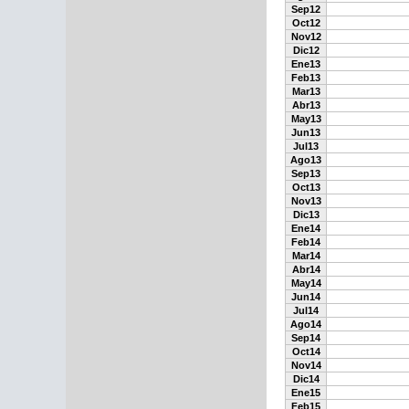
Sep12
Oct12
Nov12
Dic12
Ene13
Feb13
Mar13
Abr13
May13
Jun13
Jul13
Ago13
Sep13
Oct13
Nov13
Dic13
Ene14
Feb14
Mar14
Abr14
May14
Jun14
Jul14
Ago14
Sep14
Oct14
Nov14
Dic14
Ene15
Feb15