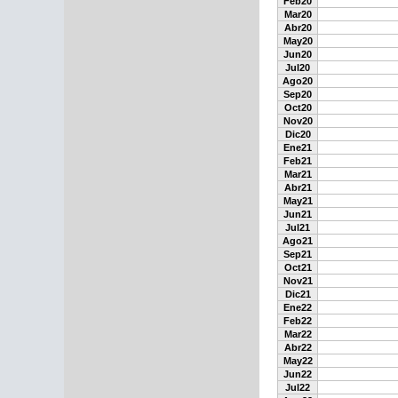
Feb20
Mar20
Abr20
May20
Jun20
Jul20
Ago20
Sep20
Oct20
Nov20
Dic20
Ene21
Feb21
Mar21
Abr21
May21
Jun21
Jul21
Ago21
Sep21
Oct21
Nov21
Dic21
Ene22
Feb22
Mar22
Abr22
May22
Jun22
Jul22