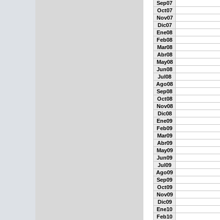
Sep07
Oct07
Nov07
Dic07
Ene08
Feb08
Mar08
Abr08
May08
Jun08
Jul08
Ago08
Sep08
Oct08
Nov08
Dic08
Ene09
Feb09
Mar09
Abr09
May09
Jun09
Jul09
Ago09
Sep09
Oct09
Nov09
Dic09
Ene10
Feb10