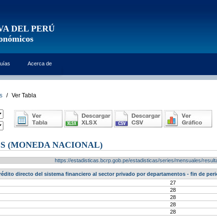
VA DEL PERÚ
conómicos
uías
Acerca de
s
/
Ver Tabla
S (MONEDA NACIONAL)
https://estadisticas.bcrp.gob.pe/estadisticas/series/mensuales/res
rédito directo del sistema financiero al sector privado por departamentos - fin de pe
27
28
28
28
28