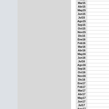
Mar15
Abr15
May15
Jun15
Jul15
Ago15
Sep15
Oct15
Nov15
Dic15
Ene16
Feb16
Mar16
Abr16
May16
Jun16
Jul16
Ago16
Sep16
Oct16
Nov16
Dic16
Ene17
Feb17
Mar17
Abr17
May17
Jun17
Jul17
Ago17