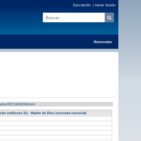
Suscripción
|
Iniciar Sesión
Retroceder
ultados/RD13608DM/html
riodo (millones S/) - Madre de Dios (moneda nacional)