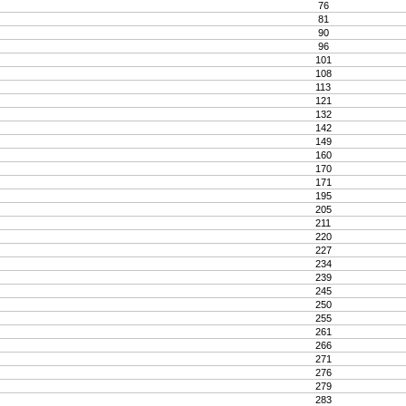
76
81
90
96
101
108
113
121
132
142
149
160
170
171
195
205
211
220
227
234
239
245
250
255
261
266
271
276
279
283