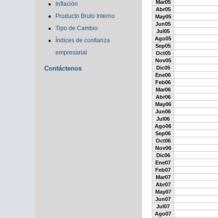
Mar05
Inflación
Abr05
Producto Bruto Interno
May05
Jun05
Tipo de Cambio
Jul05
Ago05
Índices de confianza
Sep05
empresarial
Oct05
Nov05
Contáctenos
Dic05
Ene06
Feb06
Mar06
Abr06
May06
Jun06
Jul06
Ago06
Sep06
Oct06
Nov06
Dic06
Ene07
Feb07
Mar07
Abr07
May07
Jun07
Jul07
Ago07