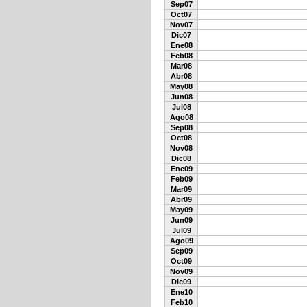
Sep07
Oct07
Nov07
Dic07
Ene08
Feb08
Mar08
Abr08
May08
Jun08
Jul08
Ago08
Sep08
Oct08
Nov08
Dic08
Ene09
Feb09
Mar09
Abr09
May09
Jun09
Jul09
Ago09
Sep09
Oct09
Nov09
Dic09
Ene10
Feb10