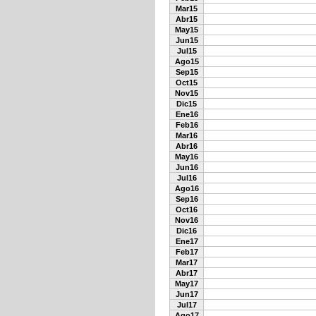
Mar15
Abr15
May15
Jun15
Jul15
Ago15
Sep15
Oct15
Nov15
Dic15
Ene16
Feb16
Mar16
Abr16
May16
Jun16
Jul16
Ago16
Sep16
Oct16
Nov16
Dic16
Ene17
Feb17
Mar17
Abr17
May17
Jun17
Jul17
Ago17