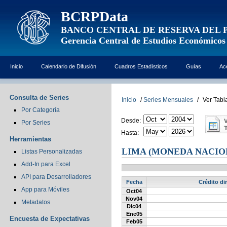
BCRPData
BANCO CENTRAL DE RESERVA DEL 
Gerencia Central de Estudios Económicos
Inicio
Calendario de Difusión
Cuadros Estadísticos
Guías
Ac
Consulta de Series
Inicio
/
Series Mensuales
/
Ver Tabl
Por Categoría
Desde:
Por Series
Hasta:
Herramientas
LIMA (MONEDA NACIO
Listas Personalizadas
Add-In para Excel
API para Desarrolladores
Fecha
Crédito di
App para Móviles
Oct04
Nov04
Metadatos
Dic04
Ene05
Encuesta de Expectativas
Feb05