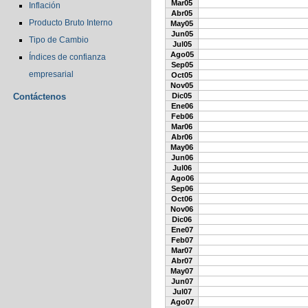
Mar05
Inflación
Abr05
Producto Bruto Interno
May05
Jun05
Tipo de Cambio
Jul05
Ago05
Índices de confianza
Sep05
empresarial
Oct05
Nov05
Contáctenos
Dic05
Ene06
Feb06
Mar06
Abr06
May06
Jun06
Jul06
Ago06
Sep06
Oct06
Nov06
Dic06
Ene07
Feb07
Mar07
Abr07
May07
Jun07
Jul07
Ago07