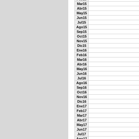
Mar15
Abr15
May15
Jun15
Jul15
Ago15
Sep15
Oct15
Nov15
Dic15
Ene16
Feb16
Mar16
Abr16
May16
Jun16
Jul16
Ago16
Sep16
Oct16
Nov16
Dic16
Ene17
Feb17
Mar17
Abr17
May17
Jun17
Jul17
Ago17