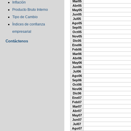
Mar05
Inflación
Abr05
Producto Bruto Interno
May05
Jun05
Tipo de Cambio
Jul05
Ago05
Índices de confianza
Sep05
empresarial
Oct05
Nov05
Contáctenos
Dic05
Ene06
Feb06
Mar06
Abr06
May06
Jun06
Jul06
Ago06
Sep06
Oct06
Nov06
Dic06
Ene07
Feb07
Mar07
Abr07
May07
Jun07
Jul07
Ago07