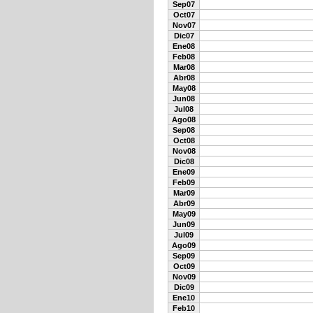
Sep07
Oct07
Nov07
Dic07
Ene08
Feb08
Mar08
Abr08
May08
Jun08
Jul08
Ago08
Sep08
Oct08
Nov08
Dic08
Ene09
Feb09
Mar09
Abr09
May09
Jun09
Jul09
Ago09
Sep09
Oct09
Nov09
Dic09
Ene10
Feb10