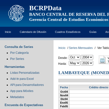
BCRPData
BANCO CENTRAL DE RESERVA DEL 
Gerencia Central de Estudios Económicos
Inicio
Calendario de Difusión
Cuadros Estadísticos
Guías
Ac
Consulta de Series
Inicio
/
Series Mensuales
/
Ver Tabl
Por Categoría
Desde:
Por Series
Hasta:
Herramientas
LAMBAYEQUE (MONED
Listas Personalizadas
Add-In para Excel
API para Desarrolladores
Fecha
Crédito directo
App para Móviles
Oct04
Nov04
Metadatos
Dic04
Ene05
Encuesta de Expectativas
Feb05