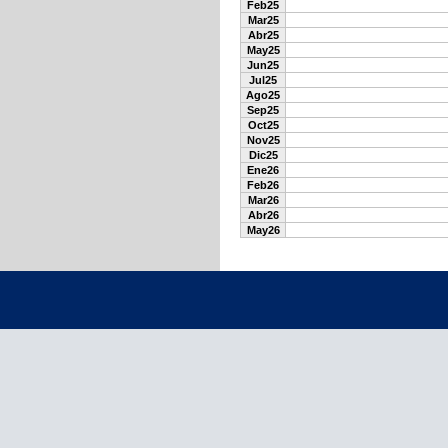
Feb25
Mar25
Abr25
May25
Jun25
Jul25
Ago25
Sep25
Oct25
Nov25
Dic25
Ene26
Feb26
Mar26
Abr26
May26