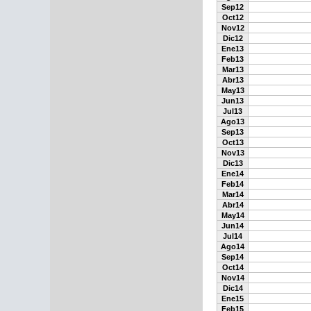
Sep12
Oct12
Nov12
Dic12
Ene13
Feb13
Mar13
Abr13
May13
Jun13
Jul13
Ago13
Sep13
Oct13
Nov13
Dic13
Ene14
Feb14
Mar14
Abr14
May14
Jun14
Jul14
Ago14
Sep14
Oct14
Nov14
Dic14
Ene15
Feb15