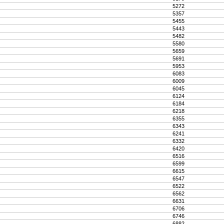
5272
5357
5455
5443
5482
5580
5659
5691
5953
6083
6009
6045
6124
6184
6218
6355
6343
6241
6332
6420
6516
6599
6615
6547
6522
6562
6631
6706
6746
6882