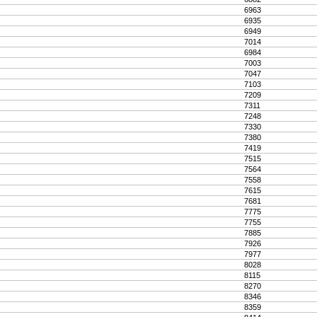
6963
6935
6949
7014
6984
7003
7047
7103
7209
7311
7248
7330
7380
7419
7515
7564
7558
7615
7681
7775
7755
7885
7926
7977
8028
8115
8270
8346
8359