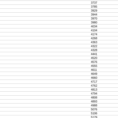
3737
3785
3929
3944
3970
3980
4034
4104
4174
4268
4363
4322
4328
4441
4520
4576
4555
4611
4649
4660
4717
4762
4813
4794
4808
4893
4988
5076
5106
5179