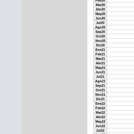
Feb20
Mar20
Abr20
May20
Jun20
Jul20
Ago20
Sep20
Oct20
Nov20
Dic20
Ene21
Feb21
Mar21
Abr21
May21
Jun21
Jul21
Ago21
Sep21
Oct21
Nov21
Dic21
Ene22
Feb22
Mar22
Abr22
May22
Jun22
Jul22