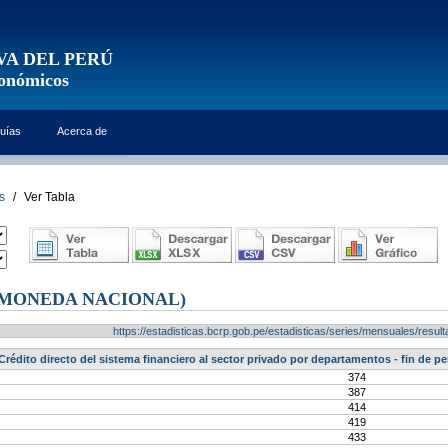
VA DEL PERÚ
conómicos
uías
Acerca de
s
/
Ver Tabla
(MONEDA NACIONAL)
https://estadisticas.bcrp.gob.pe/estadisticas/series/mensuales/res
Crédito directo del sistema financiero al sector privado por departamentos - fin de p
374
387
414
419
433