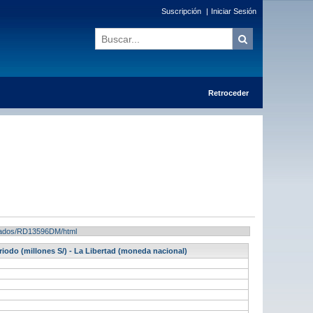
Suscripción
|
Iniciar Sesión
Retroceder
ultados/RD13596DM/html
eriodo (millones S/) - La Libertad (moneda nacional)