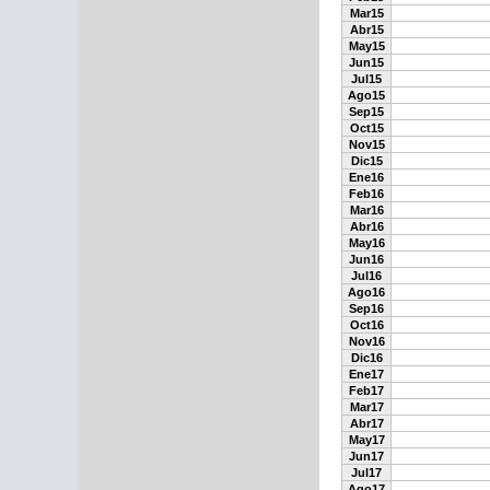
Mar15
Abr15
May15
Jun15
Jul15
Ago15
Sep15
Oct15
Nov15
Dic15
Ene16
Feb16
Mar16
Abr16
May16
Jun16
Jul16
Ago16
Sep16
Oct16
Nov16
Dic16
Ene17
Feb17
Mar17
Abr17
May17
Jun17
Jul17
Ago17