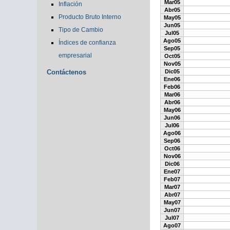
Mar05
Inflación
Abr05
Producto Bruto Interno
May05
Jun05
Tipo de Cambio
Jul05
Ago05
Índices de confianza
Sep05
empresarial
Oct05
Nov05
Contáctenos
Dic05
Ene06
Feb06
Mar06
Abr06
May06
Jun06
Jul06
Ago06
Sep06
Oct06
Nov06
Dic06
Ene07
Feb07
Mar07
Abr07
May07
Jun07
Jul07
Ago07