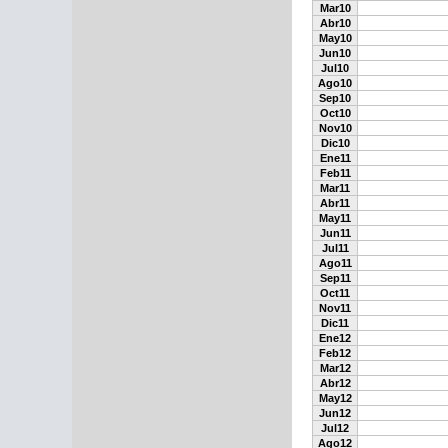
Mar10
Abr10
May10
Jun10
Jul10
Ago10
Sep10
Oct10
Nov10
Dic10
Ene11
Feb11
Mar11
Abr11
May11
Jun11
Jul11
Ago11
Sep11
Oct11
Nov11
Dic11
Ene12
Feb12
Mar12
Abr12
May12
Jun12
Jul12
Ago12