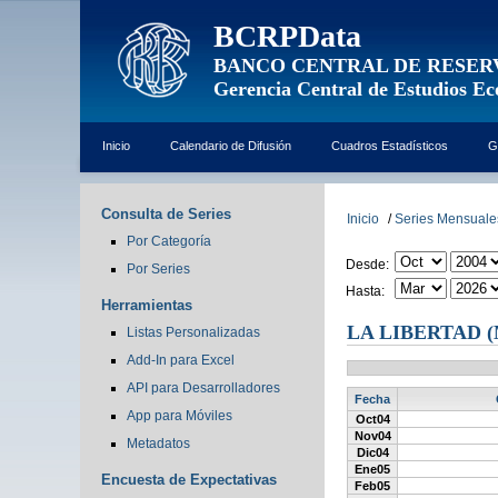
BCRPData
BANCO CENTRAL DE RESER
Gerencia Central de Estudios E
Inicio
Calendario de Difusión
Cuadros Estadísticos
G
Consulta de Series
Inicio
/
Series Mensuale
Por Categoría
Desde:
Por Series
Hasta:
Herramientas
LA LIBERTAD 
Listas Personalizadas
Add-In para Excel
API para Desarrolladores
Fecha
App para Móviles
Oct04
Nov04
Metadatos
Dic04
Ene05
Encuesta de Expectativas
Feb05