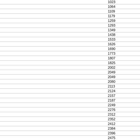
1023
1064
1109
1179
1259
1293
1349
1438
1533
1626
1690
1773
1807
1825
2002
2049
2049
2080
2113
2124
2157
2187
2249
2276
2312
2352
2412
2384
2396
2475