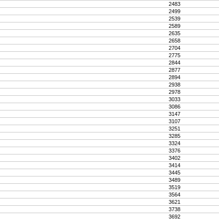
2483
2499
2539
2589
2635
2658
2704
2775
2844
2877
2894
2938
2978
3033
3086
3147
3107
3251
3285
3324
3376
3402
3414
3445
3489
3519
3564
3621
3738
3692