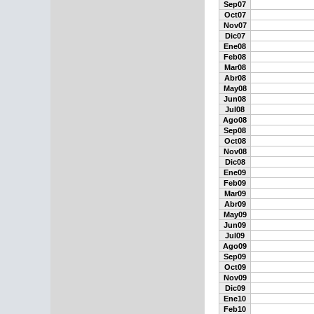
Sep07
Oct07
Nov07
Dic07
Ene08
Feb08
Mar08
Abr08
May08
Jun08
Jul08
Ago08
Sep08
Oct08
Nov08
Dic08
Ene09
Feb09
Mar09
Abr09
May09
Jun09
Jul09
Ago09
Sep09
Oct09
Nov09
Dic09
Ene10
Feb10