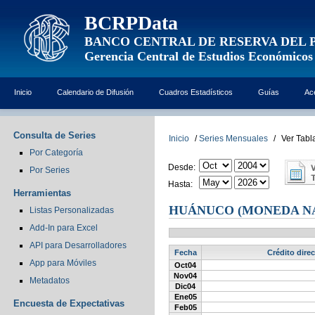
BCRPData
BANCO CENTRAL DE RESERVA DEL 
Gerencia Central de Estudios Económicos
Inicio
Calendario de Difusión
Cuadros Estadísticos
Guías
Ac
Consulta de Series
Inicio
/
Series Mensuales
/
Ver Tabl
Por Categoría
Desde:
Por Series
Hasta:
Herramientas
HUÁNUCO (MONEDA N
Listas Personalizadas
Add-In para Excel
API para Desarrolladores
Fecha
Crédito dire
App para Móviles
Oct04
Nov04
Metadatos
Dic04
Ene05
Encuesta de Expectativas
Feb05