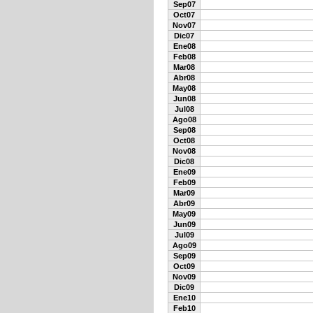
Sep07
Oct07
Nov07
Dic07
Ene08
Feb08
Mar08
Abr08
May08
Jun08
Jul08
Ago08
Sep08
Oct08
Nov08
Dic08
Ene09
Feb09
Mar09
Abr09
May09
Jun09
Jul09
Ago09
Sep09
Oct09
Nov09
Dic09
Ene10
Feb10