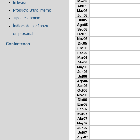
Mar05
Inflación
Abr05
Producto Bruto Interno
May05
Jun05
Tipo de Cambio
Jul05
Ago05
Índices de confianza
Sep05
empresarial
Oct05
Nov05
Contáctenos
Dic05
Ene06
Feb06
Mar06
Abr06
May06
Jun06
Jul06
Ago06
Sep06
Oct06
Nov06
Dic06
Ene07
Feb07
Mar07
Abr07
May07
Jun07
Jul07
Ago07