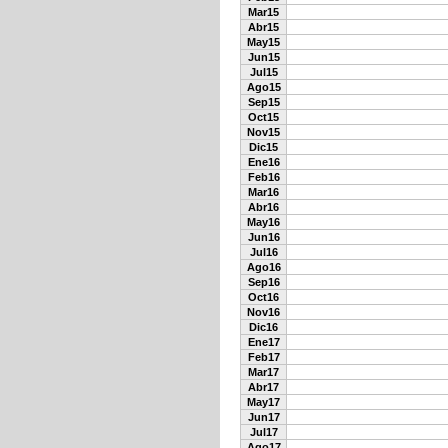
Mar15
Abr15
May15
Jun15
Jul15
Ago15
Sep15
Oct15
Nov15
Dic15
Ene16
Feb16
Mar16
Abr16
May16
Jun16
Jul16
Ago16
Sep16
Oct16
Nov16
Dic16
Ene17
Feb17
Mar17
Abr17
May17
Jun17
Jul17
Ago17