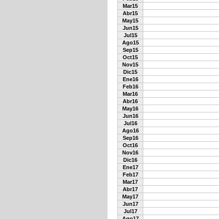
Mar15
Abr15
May15
Jun15
Jul15
Ago15
Sep15
Oct15
Nov15
Dic15
Ene16
Feb16
Mar16
Abr16
May16
Jun16
Jul16
Ago16
Sep16
Oct16
Nov16
Dic16
Ene17
Feb17
Mar17
Abr17
May17
Jun17
Jul17
Ago17