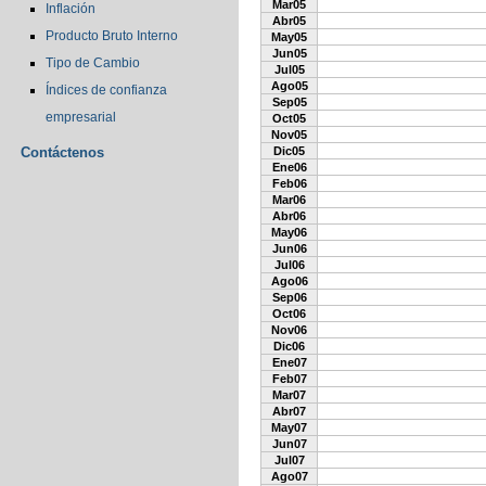
Mar05
Inflación
Abr05
Producto Bruto Interno
May05
Jun05
Tipo de Cambio
Jul05
Ago05
Índices de confianza
Sep05
empresarial
Oct05
Nov05
Contáctenos
Dic05
Ene06
Feb06
Mar06
Abr06
May06
Jun06
Jul06
Ago06
Sep06
Oct06
Nov06
Dic06
Ene07
Feb07
Mar07
Abr07
May07
Jun07
Jul07
Ago07