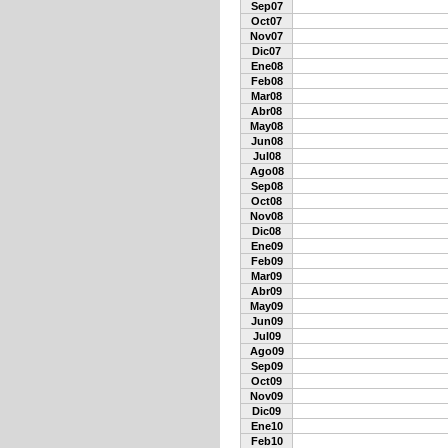
Sep07
Oct07
Nov07
Dic07
Ene08
Feb08
Mar08
Abr08
May08
Jun08
Jul08
Ago08
Sep08
Oct08
Nov08
Dic08
Ene09
Feb09
Mar09
Abr09
May09
Jun09
Jul09
Ago09
Sep09
Oct09
Nov09
Dic09
Ene10
Feb10