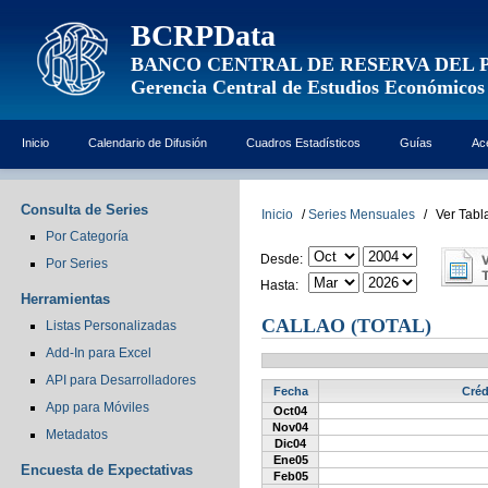
BCRPData
BANCO CENTRAL DE RESERVA DEL 
Gerencia Central de Estudios Económicos
Inicio
Calendario de Difusión
Cuadros Estadísticos
Guías
Ac
Consulta de Series
Inicio
/
Series Mensuales
/
Ver Tabl
Por Categoría
Desde:
Por Series
Hasta:
Herramientas
CALLAO (TOTAL)
Listas Personalizadas
Add-In para Excel
API para Desarrolladores
Fecha
Créd
App para Móviles
Oct04
Nov04
Metadatos
Dic04
Ene05
Encuesta de Expectativas
Feb05