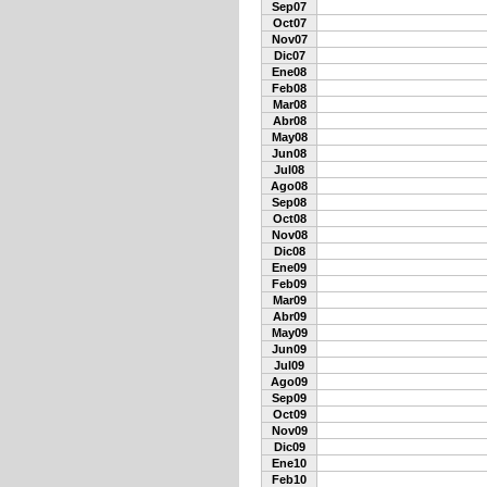
Sep07
Oct07
Nov07
Dic07
Ene08
Feb08
Mar08
Abr08
May08
Jun08
Jul08
Ago08
Sep08
Oct08
Nov08
Dic08
Ene09
Feb09
Mar09
Abr09
May09
Jun09
Jul09
Ago09
Sep09
Oct09
Nov09
Dic09
Ene10
Feb10