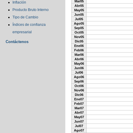
Mar05
Inflación
Abr05
Producto Bruto Interno
May05
Jun05
Tipo de Cambio
Jul05
Ago05
Índices de confianza
Sep05
empresarial
Oct05
Nov05
Contáctenos
Dic05
Ene06
Feb06
Mar06
Abr06
May06
Jun06
Jul06
Ago06
Sep06
Oct06
Nov06
Dic06
Ene07
Feb07
Mar07
Abr07
May07
Jun07
Jul07
Ago07