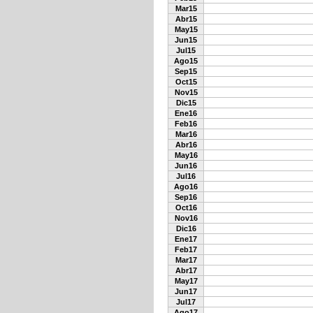
Mar15
Abr15
May15
Jun15
Jul15
Ago15
Sep15
Oct15
Nov15
Dic15
Ene16
Feb16
Mar16
Abr16
May16
Jun16
Jul16
Ago16
Sep16
Oct16
Nov16
Dic16
Ene17
Feb17
Mar17
Abr17
May17
Jun17
Jul17
Ago17