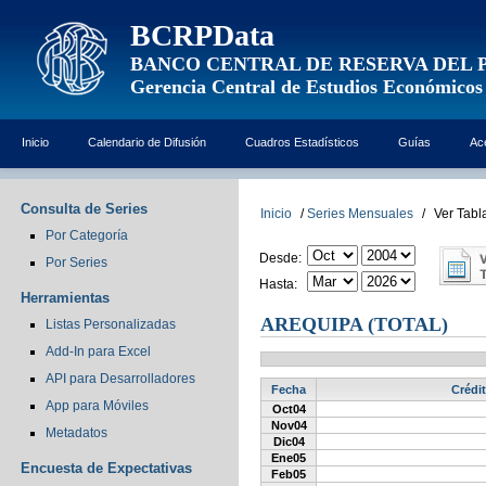
BCRPData
BANCO CENTRAL DE RESERVA DEL 
Gerencia Central de Estudios Económicos
Inicio
Calendario de Difusión
Cuadros Estadísticos
Guías
Ac
Consulta de Series
Inicio
/
Series Mensuales
/
Ver Tabl
Por Categoría
Desde:
Por Series
Hasta:
Herramientas
AREQUIPA (TOTAL)
Listas Personalizadas
Add-In para Excel
API para Desarrolladores
Fecha
Crédit
App para Móviles
Oct04
Nov04
Metadatos
Dic04
Ene05
Encuesta de Expectativas
Feb05