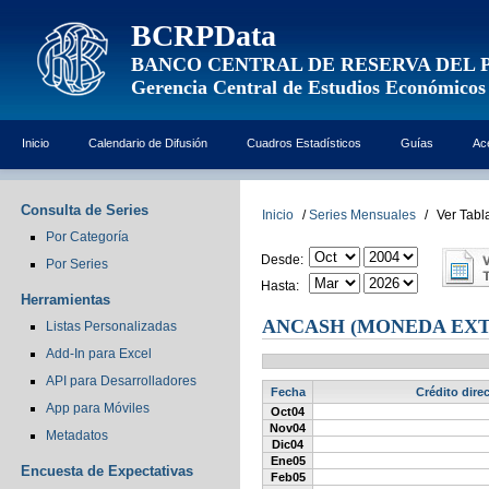
BCRPData
BANCO CENTRAL DE RESERVA DEL 
Gerencia Central de Estudios Económicos
Inicio
Calendario de Difusión
Cuadros Estadísticos
Guías
Ac
Consulta de Series
Inicio
/
Series Mensuales
/
Ver Tabl
Por Categoría
Desde:
Por Series
Hasta:
Herramientas
ANCASH (MONEDA EX
Listas Personalizadas
Add-In para Excel
API para Desarrolladores
Fecha
Crédito dire
App para Móviles
Oct04
Nov04
Metadatos
Dic04
Ene05
Encuesta de Expectativas
Feb05