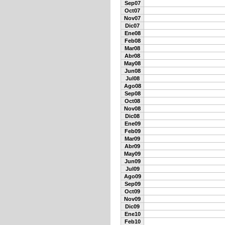
Sep07
Oct07
Nov07
Dic07
Ene08
Feb08
Mar08
Abr08
May08
Jun08
Jul08
Ago08
Sep08
Oct08
Nov08
Dic08
Ene09
Feb09
Mar09
Abr09
May09
Jun09
Jul09
Ago09
Sep09
Oct09
Nov09
Dic09
Ene10
Feb10