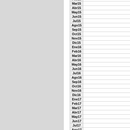
Mar15
Abr15
May15
Jun15
Jul15
Ago15
Sep15
Oct15
Nov15
Dic15
Ene16
Feb16
Mar16
Abr16
May16
Jun16
Jul16
Ago16
Sep16
Oct16
Nov16
Dic16
Ene17
Feb17
Mar17
Abr17
May17
Jun17
Jul17
Ago17