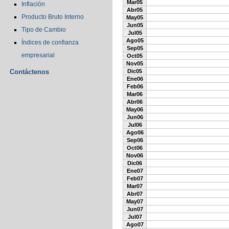
Mar05
Inflación
Abr05
Producto Bruto Interno
May05
Jun05
Tipo de Cambio
Jul05
Ago05
Índices de confianza
Sep05
empresarial
Oct05
Nov05
Contáctenos
Dic05
Ene06
Feb06
Mar06
Abr06
May06
Jun06
Jul06
Ago06
Sep06
Oct06
Nov06
Dic06
Ene07
Feb07
Mar07
Abr07
May07
Jun07
Jul07
Ago07