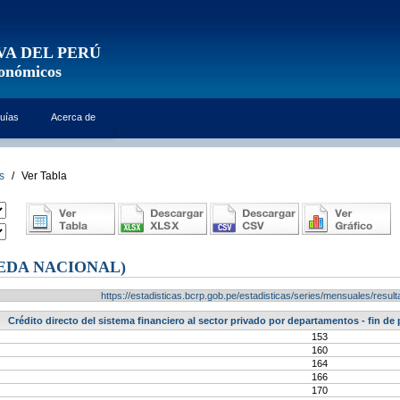
VA DEL PERÚ
conómicos
uías
Acerca de
s
/
Ver Tabla
EDA NACIONAL)
https://estadisticas.bcrp.gob.pe/estadisticas/series/mensuales/res
Crédito directo del sistema financiero al sector privado por departamentos - fin de
153
160
164
166
170