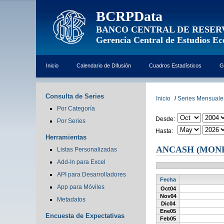
BCRPData
BANCO CENTRAL DE RESER
Gerencia Central de Estudios E
Inicio
Calendario de Difusión
Cuadros Estadísticos
G
Consulta de Series
Inicio
/
Series Mensuale
Por Categoría
Desde:
Por Series
Hasta:
Herramientas
ANCASH (MON
Listas Personalizadas
Add-In para Excel
API para Desarrolladores
Fecha
App para Móviles
Oct04
Nov04
Metadatos
Dic04
Ene05
Encuesta de Expectativas
Feb05