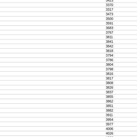
3423
3370
3317
3473
3500
3591
3683
3767
3811
3841
3842
3818
3794
3786
3804
3798
3816
3817
3808
3826
3837
3855
3862
3851
3882
3911
3954
3977
4006
4026