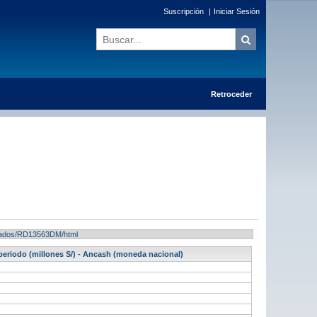
Suscripción
|
Iniciar Sesión
Retroceder
ultados/RD13563DM/html
 periodo (millones S/) - Ancash (moneda nacional)