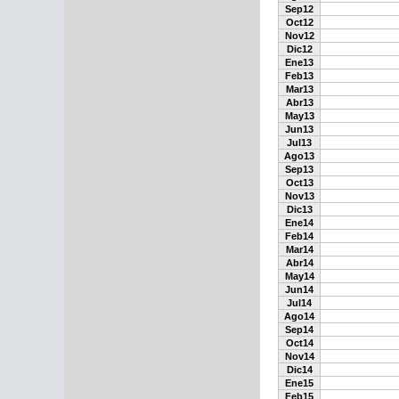
Sep12
Oct12
Nov12
Dic12
Ene13
Feb13
Mar13
Abr13
May13
Jun13
Jul13
Ago13
Sep13
Oct13
Nov13
Dic13
Ene14
Feb14
Mar14
Abr14
May14
Jun14
Jul14
Ago14
Sep14
Oct14
Nov14
Dic14
Ene15
Feb15