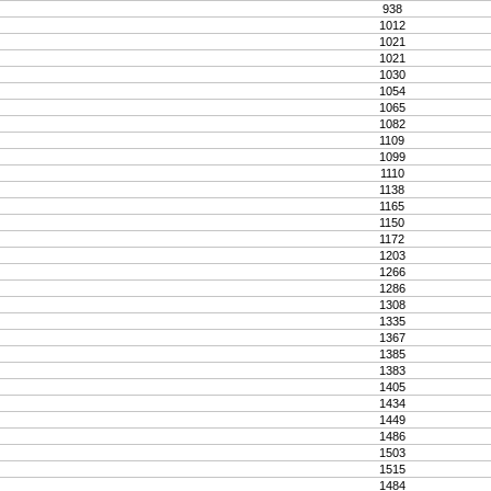
938
1012
1021
1021
1030
1054
1065
1082
1109
1099
1110
1138
1165
1150
1172
1203
1266
1286
1308
1335
1367
1385
1383
1405
1434
1449
1486
1503
1515
1484