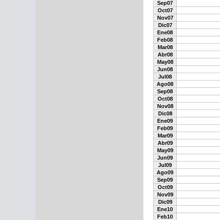
Sep07
Oct07
Nov07
Dic07
Ene08
Feb08
Mar08
Abr08
May08
Jun08
Jul08
Ago08
Sep08
Oct08
Nov08
Dic08
Ene09
Feb09
Mar09
Abr09
May09
Jun09
Jul09
Ago09
Sep09
Oct09
Nov09
Dic09
Ene10
Feb10