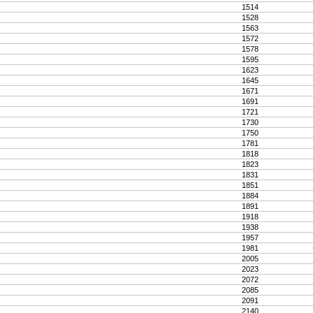
1514
1528
1563
1572
1578
1595
1623
1645
1671
1691
1721
1730
1750
1781
1818
1823
1831
1851
1884
1891
1918
1938
1957
1981
2005
2023
2072
2085
2091
2140