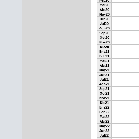
Feb20
Mar20
Abr20
May20
Jun20
Jul20
Ago20
Sep20
Oct20
Nov20
Dic20
Ene21
Feb21
Mar21
Abr21
May21
Jun21
Jul21
Ago21
Sep21
Oct21
Nov21
Dic21
Ene22
Feb22
Mar22
Abr22
May22
Jun22
Jul22