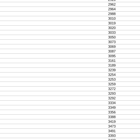
2962
2964
2988
3010
3019
3020
3033
3050
3073
3069
3087
3095
3161
3189
3239
3254
3253
3259
3272
3293
3292
3334
3349
3356
3388
3419
3473
3491
3393