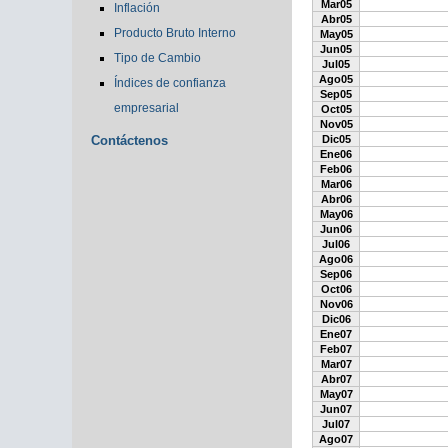
Mar05
Inflación
Abr05
Producto Bruto Interno
May05
Jun05
Tipo de Cambio
Jul05
Ago05
Índices de confianza
Sep05
empresarial
Oct05
Nov05
Contáctenos
Dic05
Ene06
Feb06
Mar06
Abr06
May06
Jun06
Jul06
Ago06
Sep06
Oct06
Nov06
Dic06
Ene07
Feb07
Mar07
Abr07
May07
Jun07
Jul07
Ago07