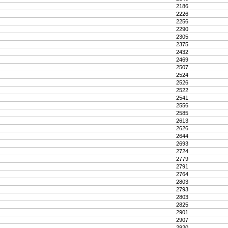
2186
2226
2256
2290
2305
2375
2432
2469
2507
2524
2526
2522
2541
2556
2585
2613
2626
2644
2693
2724
2779
2791
2764
2803
2793
2803
2825
2901
2907
2920