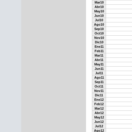
Mar10
Abr10
May10
Jun10
Jul10
Ago10
Sep10
Oct10
Nov10
Dic10
Ene11
Feb11
Mar11
Abr11
May11
Jun11
Jul11
Ago11
Sep11
Oct11
Nov11
Dic11
Ene12
Feb12
Mar12
Abr12
May12
Jun12
Jul12
Ago12