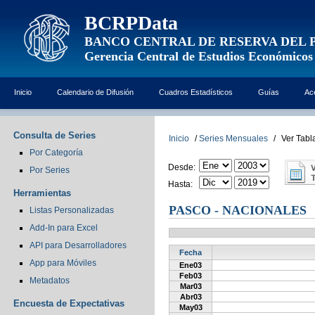
BCRPData
BANCO CENTRAL DE RESERVA DEL 
Gerencia Central de Estudios Económicos
Inicio
Calendario de Difusión
Cuadros Estadísticos
Guías
Ac
Consulta de Series
Inicio
/
Series Mensuales
/
Ver Tabl
Por Categoría
Desde:
Por Series
Hasta:
Herramientas
PASCO - NACIONALES
Listas Personalizadas
Add-In para Excel
API para Desarrolladores
Fecha
App para Móviles
Ene03
Feb03
Metadatos
Mar03
Abr03
Encuesta de Expectativas
May03