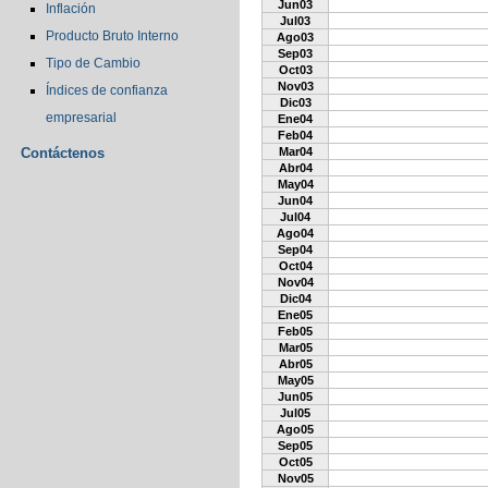
Jun03
Inflación
Jul03
Producto Bruto Interno
Ago03
Sep03
Tipo de Cambio
Oct03
Nov03
Índices de confianza
Dic03
empresarial
Ene04
Feb04
Contáctenos
Mar04
Abr04
May04
Jun04
Jul04
Ago04
Sep04
Oct04
Nov04
Dic04
Ene05
Feb05
Mar05
Abr05
May05
Jun05
Jul05
Ago05
Sep05
Oct05
Nov05