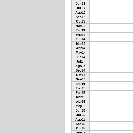
Jun13
Jul13
Ago13
Sep13
Oct13
Nov13
Dic13
Ene14
Feb14
Mar14
Abr14
May14
Jun14
Jul14
Ago14
Sep14
Oct14
Nov14
Dic14
Ene15
Feb15
Mar15
Abr15
May15
Jun15
Jul15
Ago15
Sep15
Oct15
Nov15