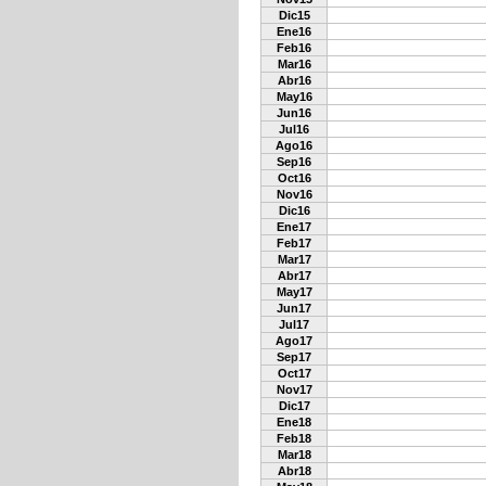
Dic15
Ene16
Feb16
Mar16
Abr16
May16
Jun16
Jul16
Ago16
Sep16
Oct16
Nov16
Dic16
Ene17
Feb17
Mar17
Abr17
May17
Jun17
Jul17
Ago17
Sep17
Oct17
Nov17
Dic17
Ene18
Feb18
Mar18
Abr18