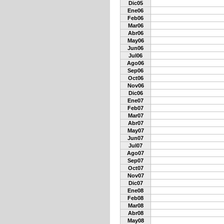
Dic05
Ene06
Feb06
Mar06
Abr06
May06
Jun06
Jul06
Ago06
Sep06
Oct06
Nov06
Dic06
Ene07
Feb07
Mar07
Abr07
May07
Jun07
Jul07
Ago07
Sep07
Oct07
Nov07
Dic07
Ene08
Feb08
Mar08
Abr08
May08