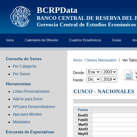
BCRPData
BANCO CENTRAL DE RESERVA DEL 
Gerencia Central de Estudios Económicos
Inicio
Calendario de Difusión
Cuadros Estadísticos
Guías
Ac
Consulta de Series
Inicio
/
Series Mensuales
/
Ver Tabl
Por Categoría
Desde:
Por Series
Hasta:
Herramientas
CUSCO - NACIONALES
Listas Personalizadas
Add-In para Excel
API para Desarrolladores
Fecha
App para Móviles
Ene03
Feb03
Metadatos
Mar03
Abr03
Encuesta de Expectativas
May03