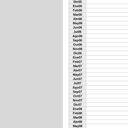
Dic05
Ene06
Feb06
Mar06
Abr06
May06
Jun06
Jul06
Ago06
Sep06
Oct06
Nov06
Dic06
Ene07
Feb07
Mar07
Abr07
May07
Jun07
Jul07
Ago07
Sep07
Oct07
Nov07
Dic07
Ene08
Feb08
Mar08
Abr08
May08