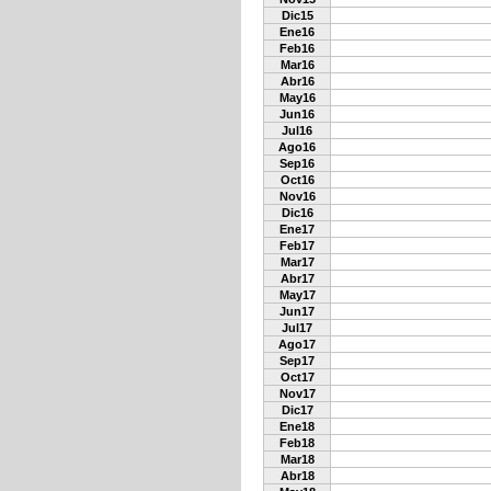
Dic15
Ene16
Feb16
Mar16
Abr16
May16
Jun16
Jul16
Ago16
Sep16
Oct16
Nov16
Dic16
Ene17
Feb17
Mar17
Abr17
May17
Jun17
Jul17
Ago17
Sep17
Oct17
Nov17
Dic17
Ene18
Feb18
Mar18
Abr18