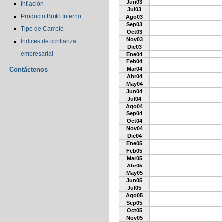
Jun03
Inflación
Jul03
Producto Bruto Interno
Ago03
Sep03
Tipo de Cambio
Oct03
Nov03
Índices de confianza
Dic03
empresarial
Ene04
Feb04
Contáctenos
Mar04
Abr04
May04
Jun04
Jul04
Ago04
Sep04
Oct04
Nov04
Dic04
Ene05
Feb05
Mar05
Abr05
May05
Jun05
Jul05
Ago05
Sep05
Oct05
Nov05