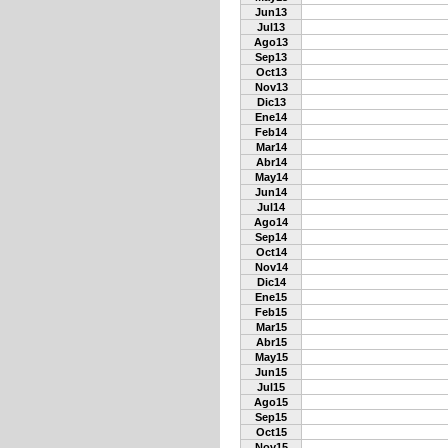
Jun13
Jul13
Ago13
Sep13
Oct13
Nov13
Dic13
Ene14
Feb14
Mar14
Abr14
May14
Jun14
Jul14
Ago14
Sep14
Oct14
Nov14
Dic14
Ene15
Feb15
Mar15
Abr15
May15
Jun15
Jul15
Ago15
Sep15
Oct15
Nov15