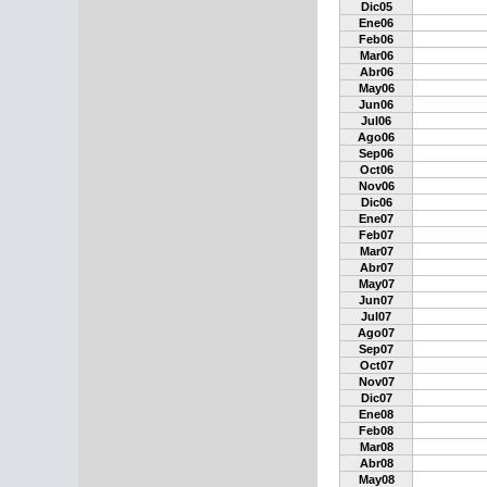
Dic05
Ene06
Feb06
Mar06
Abr06
May06
Jun06
Jul06
Ago06
Sep06
Oct06
Nov06
Dic06
Ene07
Feb07
Mar07
Abr07
May07
Jun07
Jul07
Ago07
Sep07
Oct07
Nov07
Dic07
Ene08
Feb08
Mar08
Abr08
May08