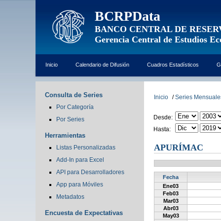
BCRPData
BANCO CENTRAL DE RESER
Gerencia Central de Estudios E
Inicio
Calendario de Difusión
Cuadros Estadísticos
G
Consulta de Series
Inicio
/
Series Mensuale
Por Categoría
Desde:
Por Series
Hasta:
Herramientas
APURÍMAC
Listas Personalizadas
Add-In para Excel
API para Desarrolladores
Fecha
App para Móviles
Ene03
Feb03
Metadatos
Mar03
Abr03
Encuesta de Expectativas
May03