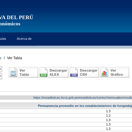
VA DEL PERÚ
conómicos
uías
Acerca de
s
/
Ver Tabla
https://estadisticas.bcrp.gob.pe/estadisticas/series/mensuales/res
Permanencia promedio en los establecimientos de hospedaj
1.3
1.2
1.3
1.3
1.3