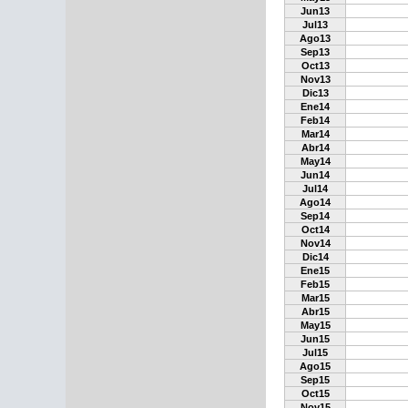
Jun13
Jul13
Ago13
Sep13
Oct13
Nov13
Dic13
Ene14
Feb14
Mar14
Abr14
May14
Jun14
Jul14
Ago14
Sep14
Oct14
Nov14
Dic14
Ene15
Feb15
Mar15
Abr15
May15
Jun15
Jul15
Ago15
Sep15
Oct15
Nov15