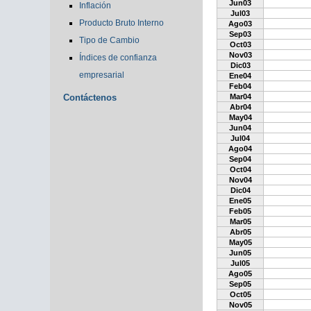
Jun03
Inflación
Jul03
Producto Bruto Interno
Ago03
Sep03
Tipo de Cambio
Oct03
Nov03
Índices de confianza
Dic03
empresarial
Ene04
Feb04
Contáctenos
Mar04
Abr04
May04
Jun04
Jul04
Ago04
Sep04
Oct04
Nov04
Dic04
Ene05
Feb05
Mar05
Abr05
May05
Jun05
Jul05
Ago05
Sep05
Oct05
Nov05