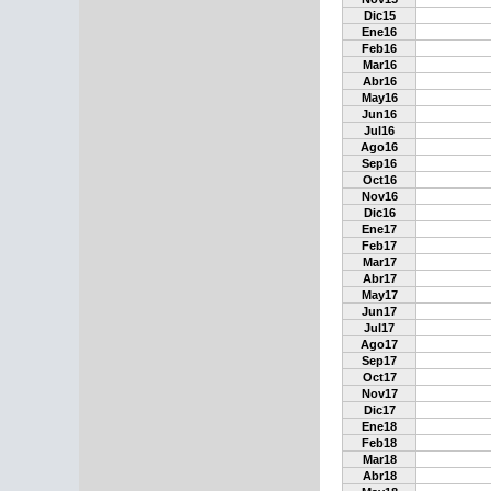
Dic15
Ene16
Feb16
Mar16
Abr16
May16
Jun16
Jul16
Ago16
Sep16
Oct16
Nov16
Dic16
Ene17
Feb17
Mar17
Abr17
May17
Jun17
Jul17
Ago17
Sep17
Oct17
Nov17
Dic17
Ene18
Feb18
Mar18
Abr18