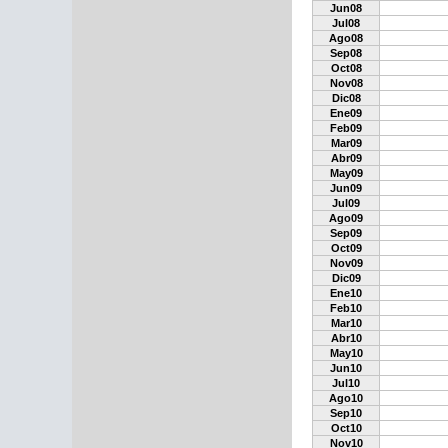
Jun08
Jul08
Ago08
Sep08
Oct08
Nov08
Dic08
Ene09
Feb09
Mar09
Abr09
May09
Jun09
Jul09
Ago09
Sep09
Oct09
Nov09
Dic09
Ene10
Feb10
Mar10
Abr10
May10
Jun10
Jul10
Ago10
Sep10
Oct10
Nov10