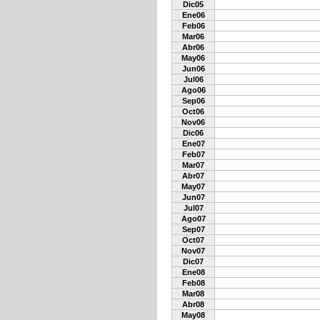
Dic05
Ene06
Feb06
Mar06
Abr06
May06
Jun06
Jul06
Ago06
Sep06
Oct06
Nov06
Dic06
Ene07
Feb07
Mar07
Abr07
May07
Jun07
Jul07
Ago07
Sep07
Oct07
Nov07
Dic07
Ene08
Feb08
Mar08
Abr08
May08