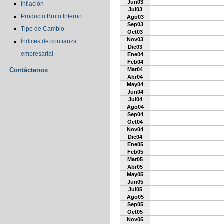
Jun03
Inflación
Jul03
Producto Bruto Interno
Ago03
Sep03
Tipo de Cambio
Oct03
Nov03
Índices de confianza
Dic03
empresarial
Ene04
Feb04
Contáctenos
Mar04
Abr04
May04
Jun04
Jul04
Ago04
Sep04
Oct04
Nov04
Dic04
Ene05
Feb05
Mar05
Abr05
May05
Jun05
Jul05
Ago05
Sep05
Oct05
Nov05