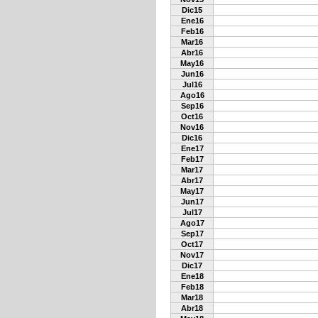
Dic15
Ene16
Feb16
Mar16
Abr16
May16
Jun16
Jul16
Ago16
Sep16
Oct16
Nov16
Dic16
Ene17
Feb17
Mar17
Abr17
May17
Jun17
Jul17
Ago17
Sep17
Oct17
Nov17
Dic17
Ene18
Feb18
Mar18
Abr18