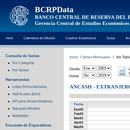
BCRPData
BANCO CENTRAL DE RESERVA DEL 
Gerencia Central de Estudios Económicos
Inicio
Calendario de Difusión
Cuadros Estadísticos
Guías
Ac
Consulta de Series
Inicio
/
Series Mensuales
/
Ver Tabl
Por Categoría
Desde:
Por Series
Hasta:
Herramientas
ANCASH - EXTRANJER
Listas Personalizadas
Add-In para Excel
API para Desarrolladores
Fecha
App para Móviles
Ene03
Feb03
Metadatos
Mar03
Abr03
Encuesta de Expectativas
May03