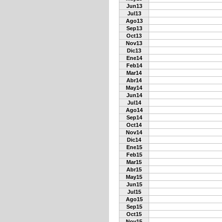
Jun13
Jul13
Ago13
Sep13
Oct13
Nov13
Dic13
Ene14
Feb14
Mar14
Abr14
May14
Jun14
Jul14
Ago14
Sep14
Oct14
Nov14
Dic14
Ene15
Feb15
Mar15
Abr15
May15
Jun15
Jul15
Ago15
Sep15
Oct15
Nov15