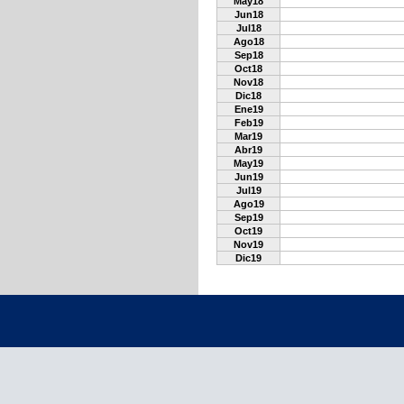
May18
Jun18
Jul18
Ago18
Sep18
Oct18
Nov18
Dic18
Ene19
Feb19
Mar19
Abr19
May19
Jun19
Jul19
Ago19
Sep19
Oct19
Nov19
Dic19