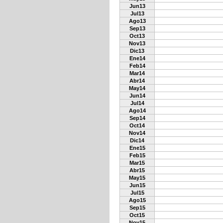
Jun13
Jul13
Ago13
Sep13
Oct13
Nov13
Dic13
Ene14
Feb14
Mar14
Abr14
May14
Jun14
Jul14
Ago14
Sep14
Oct14
Nov14
Dic14
Ene15
Feb15
Mar15
Abr15
May15
Jun15
Jul15
Ago15
Sep15
Oct15
Nov15