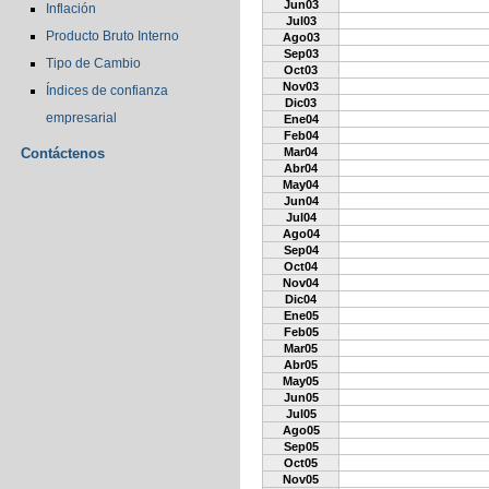
Jun03
Inflación
Jul03
Producto Bruto Interno
Ago03
Sep03
Tipo de Cambio
Oct03
Nov03
Índices de confianza
Dic03
empresarial
Ene04
Feb04
Contáctenos
Mar04
Abr04
May04
Jun04
Jul04
Ago04
Sep04
Oct04
Nov04
Dic04
Ene05
Feb05
Mar05
Abr05
May05
Jun05
Jul05
Ago05
Sep05
Oct05
Nov05