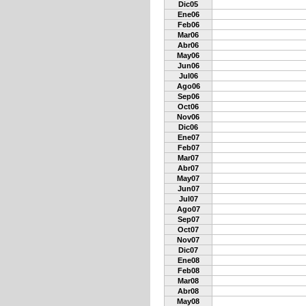
Dic05
Ene06
Feb06
Mar06
Abr06
May06
Jun06
Jul06
Ago06
Sep06
Oct06
Nov06
Dic06
Ene07
Feb07
Mar07
Abr07
May07
Jun07
Jul07
Ago07
Sep07
Oct07
Nov07
Dic07
Ene08
Feb08
Mar08
Abr08
May08