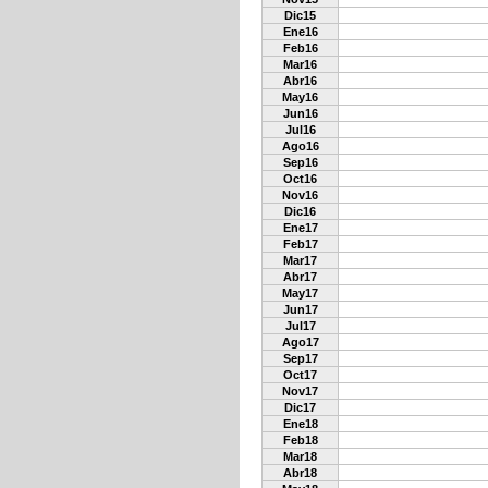
Dic15
Ene16
Feb16
Mar16
Abr16
May16
Jun16
Jul16
Ago16
Sep16
Oct16
Nov16
Dic16
Ene17
Feb17
Mar17
Abr17
May17
Jun17
Jul17
Ago17
Sep17
Oct17
Nov17
Dic17
Ene18
Feb18
Mar18
Abr18