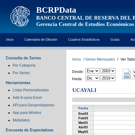
BCRPData
BANCO CENTRAL DE RESERVA DEL 
Gerencia Central de Estudios Económicos
Inicio
Calendario de Difusión
Cuadros Estadísticos
Guías
Ac
Consulta de Series
Inicio
/
Series Mensuales
/
Ver Tabl
Por Categoría
Desde:
Por Series
Hasta:
Herramientas
UCAYALI
Listas Personalizadas
Add-In para Excel
API para Desarrolladores
Fecha
App para Móviles
Ene03
Feb03
Metadatos
Mar03
Abr03
Encuesta de Expectativas
May03