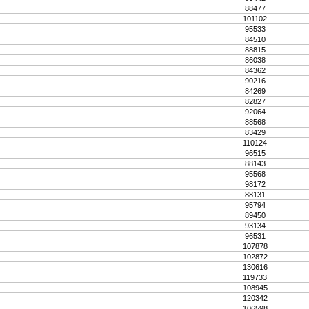
88477
101102
95533
84510
88815
86038
84362
90216
84269
82827
92064
88568
83429
110124
96515
88143
95568
98172
88131
95794
89450
93134
96531
107878
102872
130616
119733
108945
120342
106598