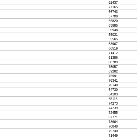
62437
77165
66743
57700
66820
63885
59948
55031
55565
58967
66519
71412
61386
80789
75057
69282
76991
76341
70140
64730
64103
65113
74273
74239
72455
87771
78664
70848
79740
71449