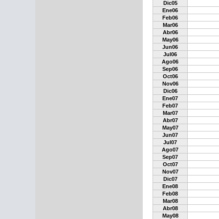
Dic05
Ene06
Feb06
Mar06
Abr06
May06
Jun06
Jul06
Ago06
Sep06
Oct06
Nov06
Dic06
Ene07
Feb07
Mar07
Abr07
May07
Jun07
Jul07
Ago07
Sep07
Oct07
Nov07
Dic07
Ene08
Feb08
Mar08
Abr08
May08