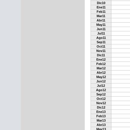
Dic10
Ene11
Feb11
Mar11
Abr11
May11
Jun11
Jul11
Ago11
Sep11
Oct11
Nov11
Dic11
Ene12
Feb12
Mar12
Abr12
May12
Jun12
Jul12
Ago12
Sep12
Oct12
Nov12
Dic12
Ene13
Feb13
Mar13
Abr13
May13