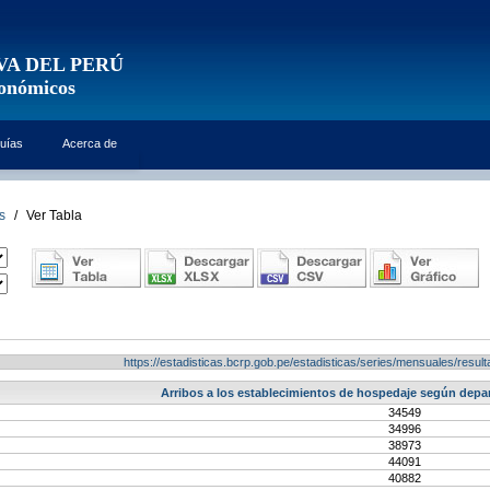
VA DEL PERÚ
conómicos
uías
Acerca de
s
/
Ver Tabla
https://estadisticas.bcrp.gob.pe/estadisticas/series/mensuales/res
Arribos a los establecimientos de hospedaje según depa
34549
34996
38973
44091
40882