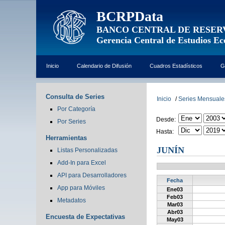
BCRPData
BANCO CENTRAL DE RESER
Gerencia Central de Estudios E
Inicio
Calendario de Difusión
Cuadros Estadísticos
G
Consulta de Series
Inicio
/
Series Mensuale
Por Categoría
Desde:
Por Series
Hasta:
Herramientas
JUNÍN
Listas Personalizadas
Add-In para Excel
API para Desarrolladores
Fecha
App para Móviles
Ene03
Feb03
Metadatos
Mar03
Abr03
Encuesta de Expectativas
May03