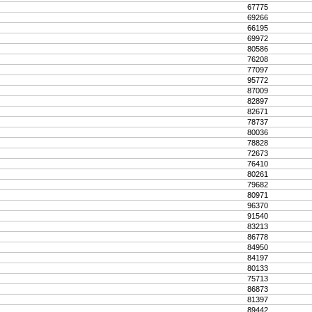
67775
69266
66195
69972
80586
76208
77097
95772
87009
82897
82671
78737
80036
78828
72673
76410
80261
79682
80971
96370
91540
83213
86778
84950
84197
80133
75713
86873
81397
89442