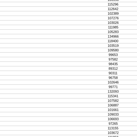
115296
112642
102389
107276
103026
111985
105283
134966
118400
103519
109580
99653
97582
98435
89312
90311
96758
102646
99771
132093
115341
107582
106887
101661
109033
106693
97265
113155
103672