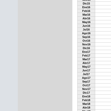
Dic15
Ene16
Feb16
Mar16
Abr16
May16
Jun16
Jul16
Ago16
Sep16
Oct16
Nov16
Dic16
Ene17
Feb17
Mar17
Abr17
May17
Jun17
Jul17
Ago17
Sep17
Oct17
Nov17
Dic17
Ene18
Feb18
Mar18
Abr18