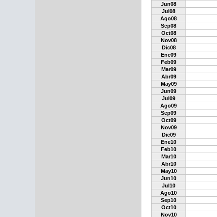
Jun08
Jul08
Ago08
Sep08
Oct08
Nov08
Dic08
Ene09
Feb09
Mar09
Abr09
May09
Jun09
Jul09
Ago09
Sep09
Oct09
Nov09
Dic09
Ene10
Feb10
Mar10
Abr10
May10
Jun10
Jul10
Ago10
Sep10
Oct10
Nov10