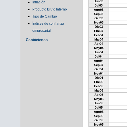
Jun03
Inflación
Jul03
Producto Bruto Interno
Ago03
Sep03
Tipo de Cambio
Oct03
Nov03
Índices de confianza
Dic03
empresarial
Ene04
Feb04
Contáctenos
Mar04
Abr04
May04
Jun04
Jul04
Ago04
Sep04
Oct04
Nov04
Dic04
Ene05
Feb05
Mar05
Abr05
May05
Jun05
Jul05
Ago05
Sep05
Oct05
Nov05