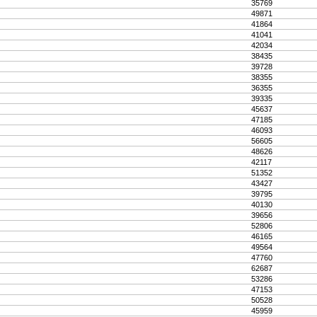
35769
49871
41864
41041
42034
38435
39728
38355
36355
39335
45637
47185
46093
56605
48626
42117
51352
43427
39795
40130
39656
52806
46165
49564
47760
62687
53286
47153
50528
45959