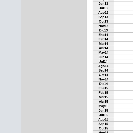
Jun13
Jul13
Ago13
Sep13
Oct13
Nov13
Dic13
Ene14
Feb14
Mar14
Abr14
May14
Jun14
Jul14
Ago14
Sep14
Oct14
Nov14
Dic14
Ene15
Feb15
Mar15
Abr15
May15
Jun15
Jul15
Ago15
Sep15
Oct15
Nov15