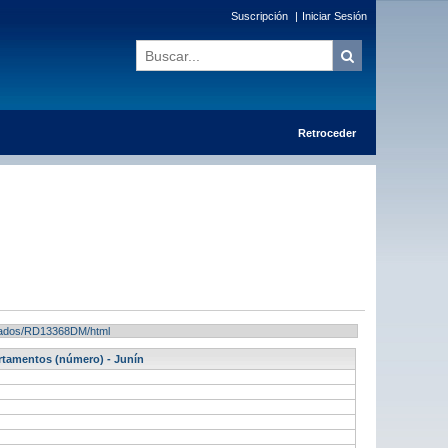
Suscripción
|
Iniciar Sesión
Retroceder
ultados/RD13368DM/html
rtamentos (número) - Junín