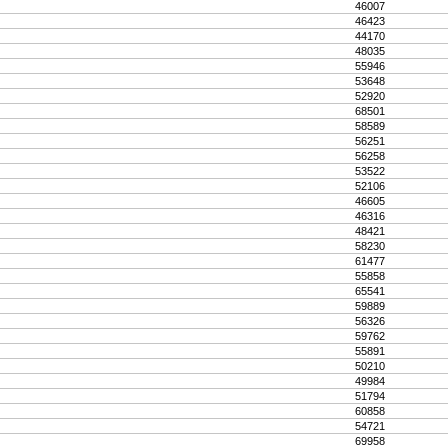
46007
46423
44170
48035
55946
53648
52920
68501
58589
56251
56258
53522
52106
46605
46316
48421
58230
61477
55858
65541
59889
56326
59762
55891
50210
49984
51794
60858
54721
69958