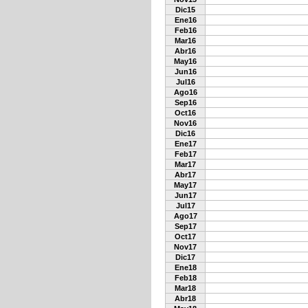
Dic15
Ene16
Feb16
Mar16
Abr16
May16
Jun16
Jul16
Ago16
Sep16
Oct16
Nov16
Dic16
Ene17
Feb17
Mar17
Abr17
May17
Jun17
Jul17
Ago17
Sep17
Oct17
Nov17
Dic17
Ene18
Feb18
Mar18
Abr18