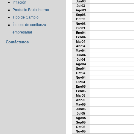
Jun03
Inflación
Jul03
Producto Bruto Interno
Ago03
Sep03
Tipo de Cambio
Oct03
Nov03
Índices de confianza
Dic03
empresarial
Ene04
Feb04
Contáctenos
Mar04
Abr04
May04
Jun04
Jul04
Ago04
Sep04
Oct04
Nov04
Dic04
Ene05
Feb05
Mar05
Abr05
May05
Jun05
Jul05
Ago05
Sep05
Oct05
Nov05