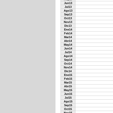
Jun13
Jul13
Ago13
Sep13
Oct13
Nov13
Dic13
Ene14
Feb14
Mar14
Abr14
May14
Jun14
Jul14
Ago14
Sep14
Oct14
Nov14
Dic14
Ene15
Feb15
Mar15
Abr15
May15
Jun15
Jul15
Ago15
Sep15
Oct15
Nov15