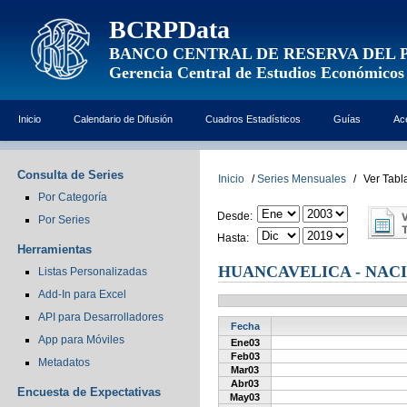
BCRPData
BANCO CENTRAL DE RESERVA DEL 
Gerencia Central de Estudios Económicos
Inicio
Calendario de Difusión
Cuadros Estadísticos
Guías
Ac
Consulta de Series
Inicio
/
Series Mensuales
/
Ver Tabl
Por Categoría
Desde:
Por Series
Hasta:
Herramientas
HUANCAVELICA - NAC
Listas Personalizadas
Add-In para Excel
API para Desarrolladores
Fecha
App para Móviles
Ene03
Feb03
Metadatos
Mar03
Abr03
Encuesta de Expectativas
May03