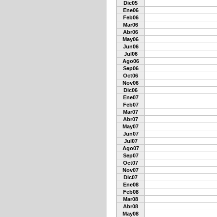
Dic05
Ene06
Feb06
Mar06
Abr06
May06
Jun06
Jul06
Ago06
Sep06
Oct06
Nov06
Dic06
Ene07
Feb07
Mar07
Abr07
May07
Jun07
Jul07
Ago07
Sep07
Oct07
Nov07
Dic07
Ene08
Feb08
Mar08
Abr08
May08