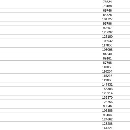
73624
78188
69746
85728
101727
98796
92607
120092
125180
103942
117850
103096
84340
89161
87798
110056
116254
115216
119060
147931
153383
125914
136370
123756
98546
106386
96104
124662
125206
141321