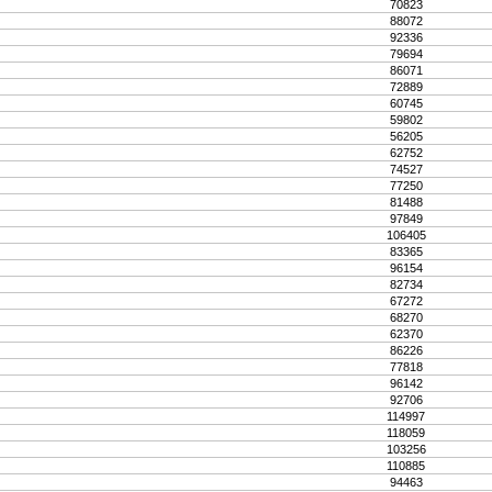
70823
88072
92336
79694
86071
72889
60745
59802
56205
62752
74527
77250
81488
97849
106405
83365
96154
82734
67272
68270
62370
86226
77818
96142
92706
114997
118059
103256
110885
94463