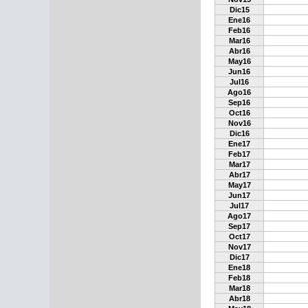
Dic15
Ene16
Feb16
Mar16
Abr16
May16
Jun16
Jul16
Ago16
Sep16
Oct16
Nov16
Dic16
Ene17
Feb17
Mar17
Abr17
May17
Jun17
Jul17
Ago17
Sep17
Oct17
Nov17
Dic17
Ene18
Feb18
Mar18
Abr18