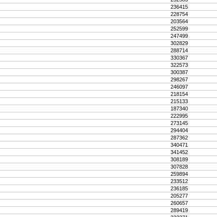
236415
228754
203564
252599
247499
302829
288714
330367
322573
300387
298267
246097
218154
215133
187340
222995
273145
294404
287362
340471
341452
308189
307828
259894
233512
236185
205277
260657
289419