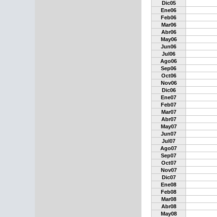
Dic05
Ene06
Feb06
Mar06
Abr06
May06
Jun06
Jul06
Ago06
Sep06
Oct06
Nov06
Dic06
Ene07
Feb07
Mar07
Abr07
May07
Jun07
Jul07
Ago07
Sep07
Oct07
Nov07
Dic07
Ene08
Feb08
Mar08
Abr08
May08