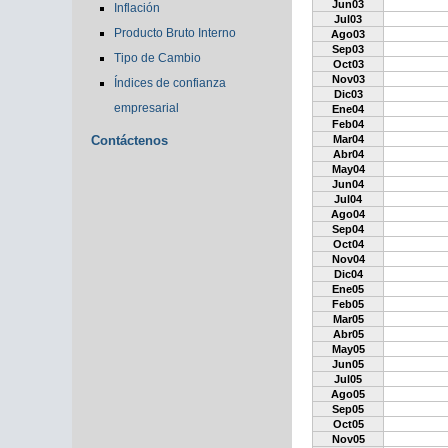
Jun03
Inflación
Jul03
Producto Bruto Interno
Ago03
Sep03
Tipo de Cambio
Oct03
Nov03
Índices de confianza
Dic03
empresarial
Ene04
Feb04
Contáctenos
Mar04
Abr04
May04
Jun04
Jul04
Ago04
Sep04
Oct04
Nov04
Dic04
Ene05
Feb05
Mar05
Abr05
May05
Jun05
Jul05
Ago05
Sep05
Oct05
Nov05