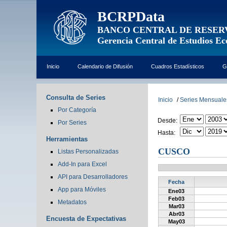
BCRPData
BANCO CENTRAL DE RESER
Gerencia Central de Estudios E
Inicio
Calendario de Difusión
Cuadros Estadísticos
G
Consulta de Series
Inicio
/
Series Mensuale
Por Categoría
Desde:
Por Series
Hasta:
Herramientas
CUSCO
Listas Personalizadas
Add-In para Excel
API para Desarrolladores
Fecha
App para Móviles
Ene03
Feb03
Metadatos
Mar03
Abr03
Encuesta de Expectativas
May03