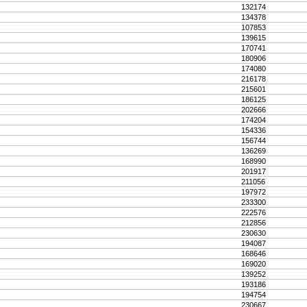
132174
134378
107853
139615
170741
180906
174080
216178
215601
186125
202666
174204
154336
156744
136269
168990
201917
211056
197972
233300
222576
212856
230630
194087
168646
169020
139252
193186
194754
230667