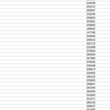
218439
253472
258307
233245
254824
202901
206655
189062
147338
204945
240515
262715
231008
270064
286934
257685
279045
235448
206673
204456
180142
225655
248847
281596
260494
315050
312271
285126
299237
252585