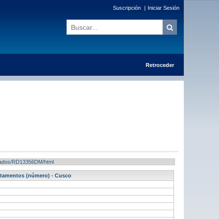
Suscripción
|
Iniciar Sesión
Retroceder
ultados/RD13356DM/html
artamentos (número) - Cusco