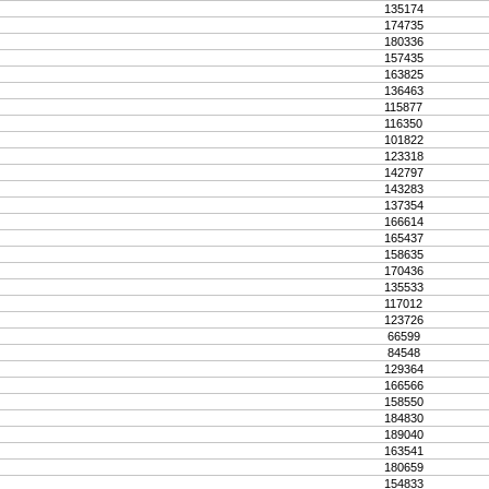
135174
174735
180336
157435
163825
136463
115877
116350
101822
123318
142797
143283
137354
166614
165437
158635
170436
135533
117012
123726
66599
84548
129364
166566
158550
184830
189040
163541
180659
154833