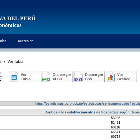
VA DEL PERÚ
conómicos
uías
Acerca de
s
/
Ver Tabla
https://estadisticas.bcrp.gob.pe/estadisticas/series/mensuales/res
Arribos a los establecimientos de hospedaje según dep
53295
51451
60116
66571
69718