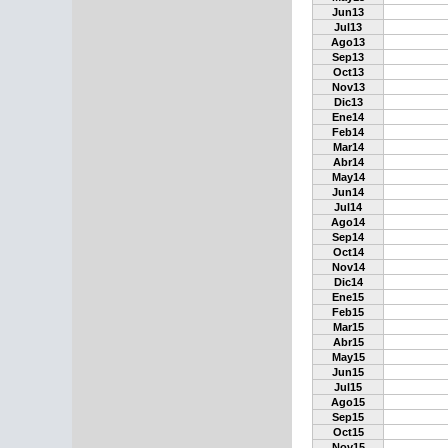
Jun13
Jul13
Ago13
Sep13
Oct13
Nov13
Dic13
Ene14
Feb14
Mar14
Abr14
May14
Jun14
Jul14
Ago14
Sep14
Oct14
Nov14
Dic14
Ene15
Feb15
Mar15
Abr15
May15
Jun15
Jul15
Ago15
Sep15
Oct15
Nov15