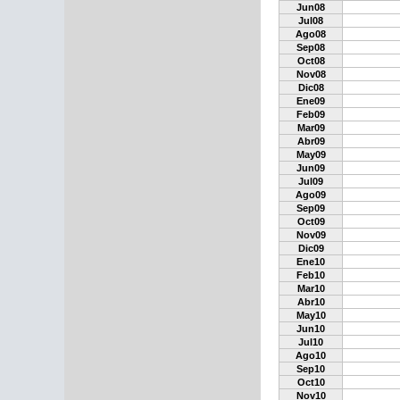
Jun08
Jul08
Ago08
Sep08
Oct08
Nov08
Dic08
Ene09
Feb09
Mar09
Abr09
May09
Jun09
Jul09
Ago09
Sep09
Oct09
Nov09
Dic09
Ene10
Feb10
Mar10
Abr10
May10
Jun10
Jul10
Ago10
Sep10
Oct10
Nov10