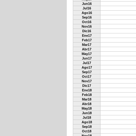
Jun16
Jul16
Ago16
Sep16
Oct16
Nov16
Dic16
Ene17
Feb17
Mar17
Abr17
May17
Jun17
Jul17
Ago17
Sep17
Oct17
Nov17
Dic17
Ene18
Feb18
Mar18
Abr18
May18
Jun18
Jul18
Ago18
Sep18
Oct18
Nov18