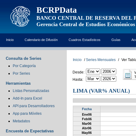
BCRPData
BANCO CENTRAL DE RESERVA DEL 
Gerencia Central de Estudios Económicos
Inicio
Calendario de Difusión
Cuadros Estadísticos
Guías
Ac
Consulta de Series
Inicio
/
Series Mensuales
/
Ver Tabl
Por Categoría
Desde:
Por Series
Hasta:
Herramientas
LIMA (VAR% ANUAL)
Listas Personalizadas
Add-In para Excel
API para Desarrolladores
Fecha
App para Móviles
Ene06
Feb06
Metadatos
Mar06
Abr06
Encuesta de Expectativas
May06