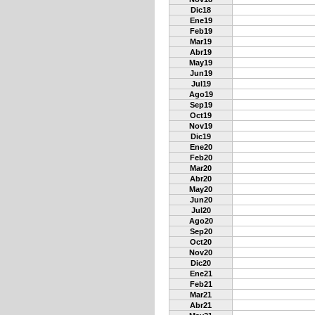
Dic18
Ene19
Feb19
Mar19
Abr19
May19
Jun19
Jul19
Ago19
Sep19
Oct19
Nov19
Dic19
Ene20
Feb20
Mar20
Abr20
May20
Jun20
Jul20
Ago20
Sep20
Oct20
Nov20
Dic20
Ene21
Feb21
Mar21
Abr21