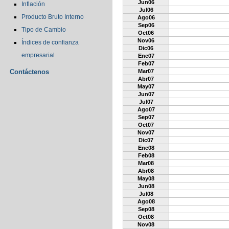
Jun06
Inflación
Jul06
Producto Bruto Interno
Ago06
Sep06
Tipo de Cambio
Oct06
Nov06
Índices de confianza
Dic06
empresarial
Ene07
Feb07
Contáctenos
Mar07
Abr07
May07
Jun07
Jul07
Ago07
Sep07
Oct07
Nov07
Dic07
Ene08
Feb08
Mar08
Abr08
May08
Jun08
Jul08
Ago08
Sep08
Oct08
Nov08