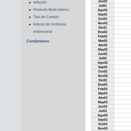
Jun01
Inflación
Jul01
Producto Bruto Interno
Ago01
Sep01
Tipo de Cambio
Oct01
Nov01
Índices de confianza
Dic01
empresarial
Ene02
Feb02
Contáctenos
Mar02
Abr02
May02
Jun02
Jul02
Ago02
Sep02
Oct02
Nov02
Dic02
Ene03
Feb03
Mar03
Abr03
May03
Jun03
Jul03
Ago03
Sep03
Oct03
Nov03