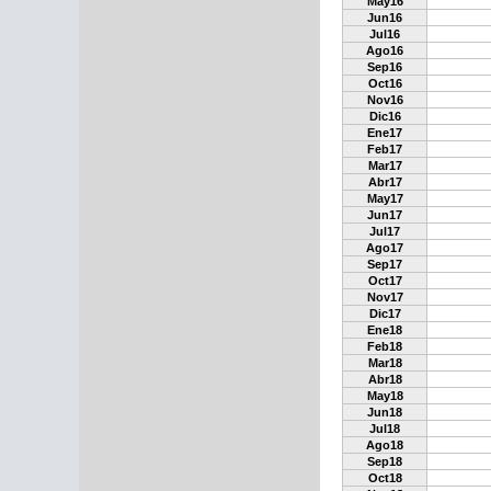
May16
Jun16
Jul16
Ago16
Sep16
Oct16
Nov16
Dic16
Ene17
Feb17
Mar17
Abr17
May17
Jun17
Jul17
Ago17
Sep17
Oct17
Nov17
Dic17
Ene18
Feb18
Mar18
Abr18
May18
Jun18
Jul18
Ago18
Sep18
Oct18