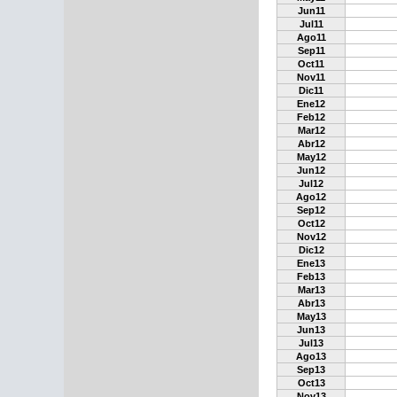
Jun11
Jul11
Ago11
Sep11
Oct11
Nov11
Dic11
Ene12
Feb12
Mar12
Abr12
May12
Jun12
Jul12
Ago12
Sep12
Oct12
Nov12
Dic12
Ene13
Feb13
Mar13
Abr13
May13
Jun13
Jul13
Ago13
Sep13
Oct13
Nov13