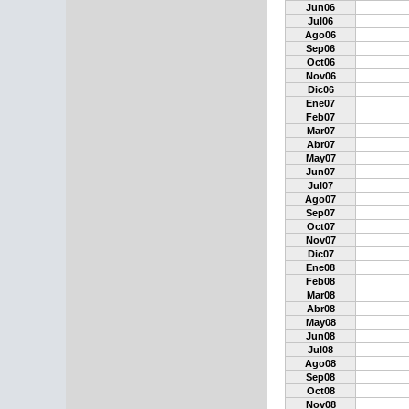
Jun06
Jul06
Ago06
Sep06
Oct06
Nov06
Dic06
Ene07
Feb07
Mar07
Abr07
May07
Jun07
Jul07
Ago07
Sep07
Oct07
Nov07
Dic07
Ene08
Feb08
Mar08
Abr08
May08
Jun08
Jul08
Ago08
Sep08
Oct08
Nov08