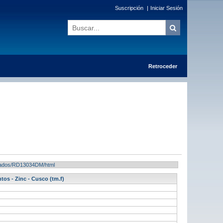
Suscripción
|
Iniciar Sesión
Retroceder
ultados/RD13034DM/html
os - Zinc - Cusco (tm.f)