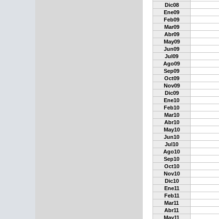
Dic08
Ene09
Feb09
Mar09
Abr09
May09
Jun09
Jul09
Ago09
Sep09
Oct09
Nov09
Dic09
Ene10
Feb10
Mar10
Abr10
May10
Jun10
Jul10
Ago10
Sep10
Oct10
Nov10
Dic10
Ene11
Feb11
Mar11
Abr11
May11