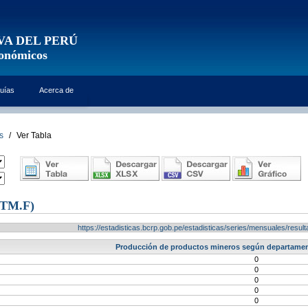
VA DEL PERÚ
conómicos
uías
Acerca de
s
/
Ver Tabla
(TM.F)
https://estadisticas.bcrp.gob.pe/estadisticas/series/mensuales/res
Producción de productos mineros según departament
0
0
0
0
0