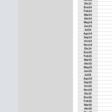
Dic13
Ene14
Feb14
Mar14
Abr14
May14
Jun14
Jul14
Ago14
Sep14
Oct14
Nov14
Dic14
Ene15
Feb15
Mar15
Abr15
May15
Jun15
Jul15
Ago15
Sep15
Oct15
Nov15
Dic15
Ene16
Feb16
Mar16
Abr16