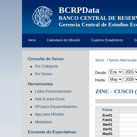
BCRPData
BANCO CENTRAL DE RESER
Gerencia Central de Estudios E
Inicio
Calendario de Difusión
Cuadros Estadísticos
G
Consulta de Series
Inicio
/
Series Mensuale
Por Categoría
Desde:
Por Series
Hasta:
Herramientas
ZINC - CUSCO 
Listas Personalizadas
Add-In para Excel
API para Desarrolladores
Fecha
App para Móviles
Ene01
Feb01
Metadatos
Mar01
Abr01
Encuesta de Expectativas
May01