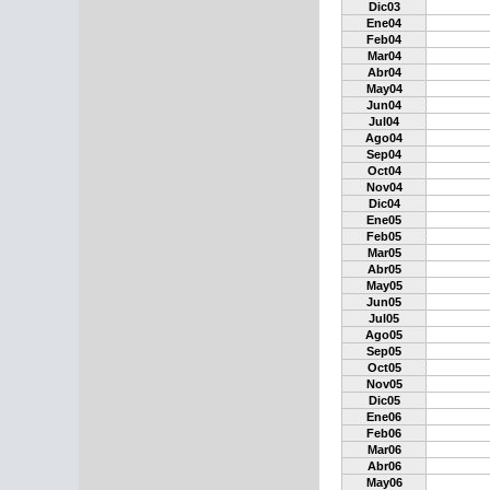
Dic03
Ene04
Feb04
Mar04
Abr04
May04
Jun04
Jul04
Ago04
Sep04
Oct04
Nov04
Dic04
Ene05
Feb05
Mar05
Abr05
May05
Jun05
Jul05
Ago05
Sep05
Oct05
Nov05
Dic05
Ene06
Feb06
Mar06
Abr06
May06