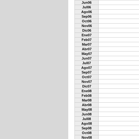
Jun06
Jul06
Ago06
Sep06
Oct06
Nov06
Dic06
Ene07
Feb07
Mar07
Abr07
May07
Jun07
Jul07
Ago07
Sep07
Oct07
Nov07
Dic07
Ene08
Feb08
Mar08
Abr08
May08
Jun08
Jul08
Ago08
Sep08
Oct08
Nov08