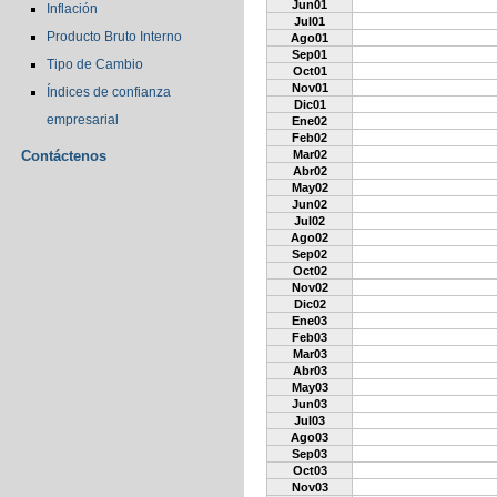
Jun01
Inflación
Jul01
Producto Bruto Interno
Ago01
Sep01
Tipo de Cambio
Oct01
Nov01
Índices de confianza
Dic01
empresarial
Ene02
Feb02
Contáctenos
Mar02
Abr02
May02
Jun02
Jul02
Ago02
Sep02
Oct02
Nov02
Dic02
Ene03
Feb03
Mar03
Abr03
May03
Jun03
Jul03
Ago03
Sep03
Oct03
Nov03