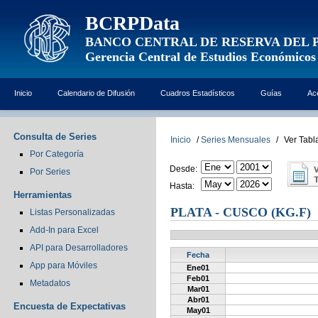
BCRPData
BANCO CENTRAL DE RESERVA DEL 
Gerencia Central de Estudios Económicos
Inicio
Calendario de Difusión
Cuadros Estadísticos
Guías
Ac
Consulta de Series
Inicio
/
Series Mensuales
/
Ver Tabl
Por Categoría
Desde:
Por Series
Hasta:
Herramientas
PLATA - CUSCO (KG.F)
Listas Personalizadas
Add-In para Excel
API para Desarrolladores
Fecha
App para Móviles
Ene01
Feb01
Metadatos
Mar01
Abr01
Encuesta de Expectativas
May01