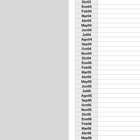
Dic03
Ene04
Feb04
Mar04
Abr04
May04
Jun04
Jul04
Ago04
Sep04
Oct04
Nov04
Dic04
Ene05
Feb05
Mar05
Abr05
May05
Jun05
Jul05
Ago05
Sep05
Oct05
Nov05
Dic05
Ene06
Feb06
Mar06
Abr06
May06