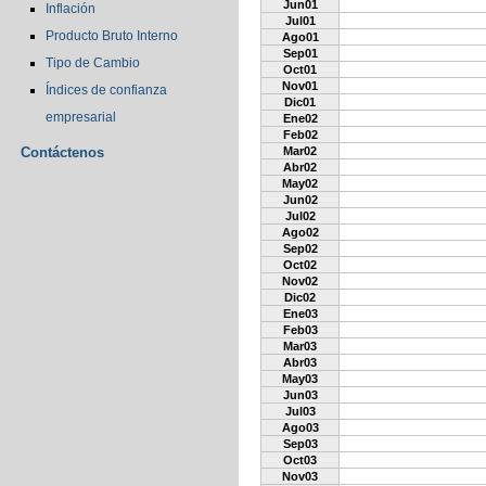
Jun01
Inflación
Jul01
Producto Bruto Interno
Ago01
Sep01
Tipo de Cambio
Oct01
Nov01
Índices de confianza
Dic01
empresarial
Ene02
Feb02
Contáctenos
Mar02
Abr02
May02
Jun02
Jul02
Ago02
Sep02
Oct02
Nov02
Dic02
Ene03
Feb03
Mar03
Abr03
May03
Jun03
Jul03
Ago03
Sep03
Oct03
Nov03