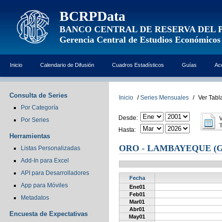
BCRPData
BANCO CENTRAL DE RESERVA DEL 
Gerencia Central de Estudios Económicos
Inicio
Calendario de Difusión
Cuadros Estadísticos
Guías
Ac
Consulta de Series
Inicio
/
Series Mensuales
/
Ver Tabl
Por Categoría
Desde:
Por Series
Hasta:
Herramientas
ORO - LAMBAYEQUE (G
Listas Personalizadas
Add-In para Excel
API para Desarrolladores
Fecha
App para Móviles
Ene01
Feb01
Metadatos
Mar01
Abr01
Encuesta de Expectativas
May01