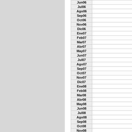
Jun06
Jul06
Ago06
Sep06
Oct06
Nov06
Dic06
Ene07
Feb07
Mar07
Abr07
May07
Jun07
Jul07
Ago07
Sep07
Oct07
Nov07
Dic07
Ene08
Feb08
Mar08
Abr08
May08
Jun08
Jul08
Ago08
Sep08
Oct08
Nov08