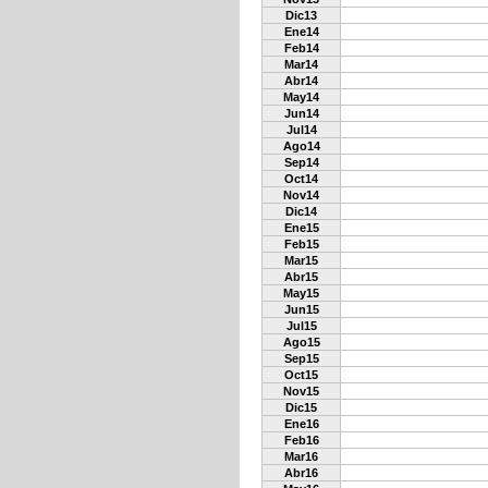
Dic13
Ene14
Feb14
Mar14
Abr14
May14
Jun14
Jul14
Ago14
Sep14
Oct14
Nov14
Dic14
Ene15
Feb15
Mar15
Abr15
May15
Jun15
Jul15
Ago15
Sep15
Oct15
Nov15
Dic15
Ene16
Feb16
Mar16
Abr16