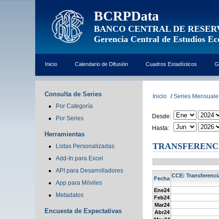
BCRPData
BANCO CENTRAL DE RESER
Gerencia Central de Estudios E
Inicio
Calendario de Difusión
Cuadros Estadísticos
G
Consulta de Series
Inicio
/
Series Mensuale
Por Categoría
Desde:
Por Series
Hasta:
Herramientas
TRANSFERENCI
Listas Personalizadas
Add-In para Excel
API para Desarrolladores
CCE: Transferencia
Fecha
App para Móviles
Ene24
Metadatos
Feb24
Mar24
Encuesta de Expectativas
Abr24