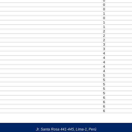
0
0
0
1
0
1
1
2
2
2
3
3
4
4
4
4
4
5
5
5
5
5
6
6
6
6
Jr. Santa Rosa 441-445, Lima-1, Perú