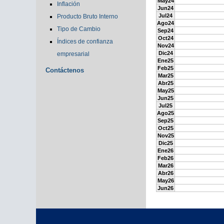
May24
Inflación
Jun24
Jul24
Producto Bruto Interno
Ago24
Tipo de Cambio
Sep24
Oct24
Índices de confianza
Nov24
Dic24
empresarial
Ene25
Feb25
Contáctenos
Mar25
Abr25
May25
Jun25
Jul25
Ago25
Sep25
Oct25
Nov25
Dic25
Ene26
Feb26
Mar26
Abr26
May26
Jun26