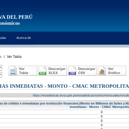
VA DEL PERÚ
conómicos
uías
Acerca de
s
/
Ver Tabla
AS INMEDIATAS - MONTO - CMAC METROPOLIT
https://estadisticas.bcrp.gob.pe/estadisticas/series/mensuales/res
s de crédito e inmediatas por institución financiera (Monto en Millones de Soles y 
inmediatas - Monto - CMAC Metropolit
0
0
0
0