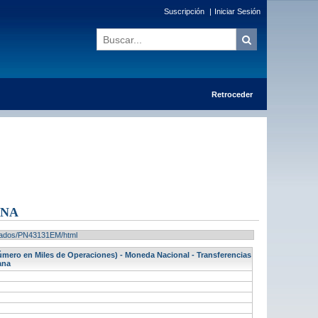
Suscripción
|
Iniciar Sesión
Retroceder
ANA
ultados/PN43131EM/html
Número en Miles de Operaciones) - Moneda Nacional - Transferencias
ana