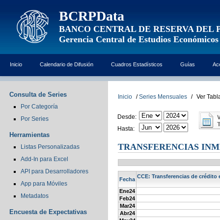
BCRPData
BANCO CENTRAL DE RESERVA DEL 
Gerencia Central de Estudios Económicos
Inicio
Calendario de Difusión
Cuadros Estadísticos
Guías
Ac
Consulta de Series
Inicio
/
Series Mensuales
/
Ver Tabl
Por Categoría
Desde:
Por Series
Hasta:
Herramientas
TRANSFERENCIAS INM
Listas Personalizadas
Add-In para Excel
API para Desarrolladores
CCE: Transferencias de crédito 
Fecha
App para Móviles
Ene24
Metadatos
Feb24
Mar24
Encuesta de Expectativas
Abr24