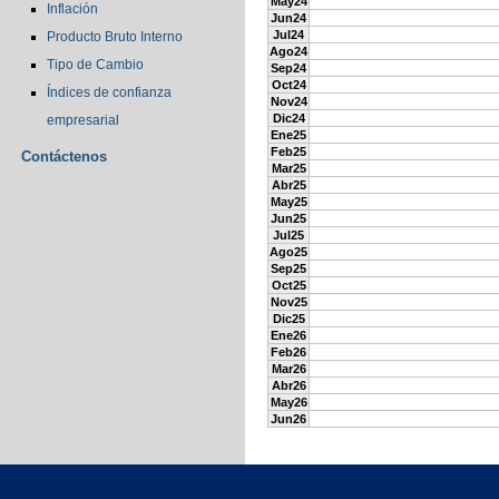
May24
Inflación
Jun24
Jul24
Producto Bruto Interno
Ago24
Tipo de Cambio
Sep24
Oct24
Índices de confianza
Nov24
Dic24
empresarial
Ene25
Feb25
Contáctenos
Mar25
Abr25
May25
Jun25
Jul25
Ago25
Sep25
Oct25
Nov25
Dic25
Ene26
Feb26
Mar26
Abr26
May26
Jun26