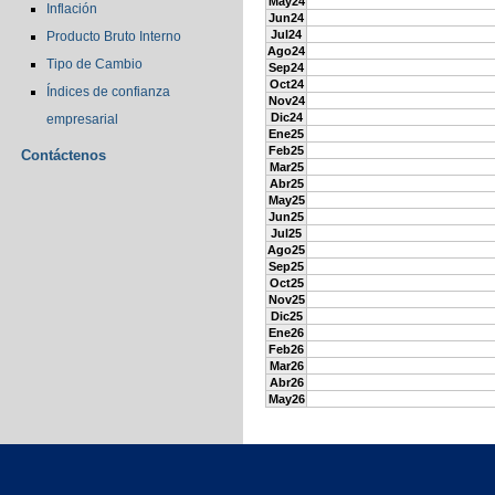
May24
Inflación
Jun24
Jul24
Producto Bruto Interno
Ago24
Tipo de Cambio
Sep24
Oct24
Índices de confianza
Nov24
Dic24
empresarial
Ene25
Feb25
Contáctenos
Mar25
Abr25
May25
Jun25
Jul25
Ago25
Sep25
Oct25
Nov25
Dic25
Ene26
Feb26
Mar26
Abr26
May26