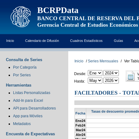
BCRPData
BANCO CENTRAL DE RESERVA DEL 
Gerencia Central de Estudios Económicos
Inicio
Calendario de Difusión
Cuadros Estadísticos
Guías
Ac
Consulta de Series
Inicio
/
Series Mensuales
/
Ver Tabl
Por Categoría
Desde:
Por Series
Hasta:
Herramientas
FACILTADORES - TOTA
Listas Personalizadas
Add-In para Excel
API para Desarrolladores
Tasas de descuento promedio 
Fecha
App para Móviles
Ene24
Metadatos
Feb24
Mar24
Encuesta de Expectativas
Abr24