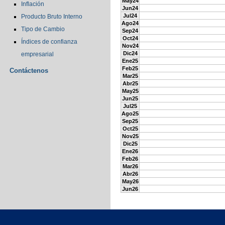
May24
Inflación
Jun24
Jul24
Producto Bruto Interno
Ago24
Tipo de Cambio
Sep24
Oct24
Índices de confianza
Nov24
Dic24
empresarial
Ene25
Feb25
Contáctenos
Mar25
Abr25
May25
Jun25
Jul25
Ago25
Sep25
Oct25
Nov25
Dic25
Ene26
Feb26
Mar26
Abr26
May26
Jun26