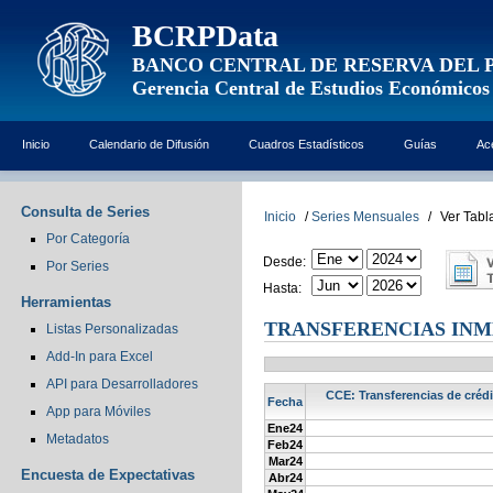
BCRPData
BANCO CENTRAL DE RESERVA DEL 
Gerencia Central de Estudios Económicos
Inicio
Calendario de Difusión
Cuadros Estadísticos
Guías
Ac
Consulta de Series
Inicio
/
Series Mensuales
/
Ver Tabl
Por Categoría
Desde:
Por Series
Hasta:
Herramientas
TRANSFERENCIAS INM
Listas Personalizadas
Add-In para Excel
API para Desarrolladores
CCE: Transferencias de crédi
Fecha
App para Móviles
Ene24
Metadatos
Feb24
Mar24
Encuesta de Expectativas
Abr24