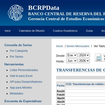
BCRPData
BANCO CENTRAL DE RESERVA DEL 
Gerencia Central de Estudios Económicos
Inicio
Calendario de Difusión
Cuadros Estadísticos
Guías
Ac
Consulta de Series
Inicio
/
Series Mensuales
/
Ver Tabl
Por Categoría
Desde:
Por Series
Hasta:
Herramientas
TRANSFERENCIAS DE 
Listas Personalizadas
Add-In para Excel
API para Desarrolladores
CCE: Transferencias de crédito 
Fecha
App para Móviles
Ene24
Metadatos
Feb24
Mar24
Encuesta de Expectativas
Abr24