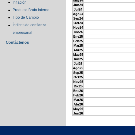
May24
Inflación
Jun24
Jul24
Producto Bruto Interno
Ago24
Tipo de Cambio
Sep24
Oct24
Índices de confianza
Nov24
Dic24
empresarial
Ene25
Feb25
Contáctenos
Mar25
Abr25
May25
Jun25
Jul25
Ago25
Sep25
Oct25
Nov25
Dic25
Ene26
Feb26
Mar26
Abr26
May26
Jun26