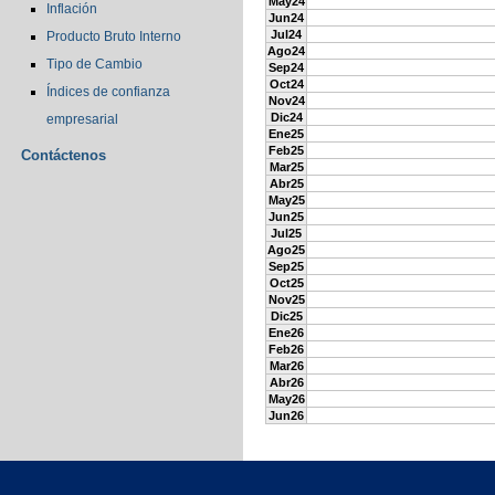
May24
Inflación
Jun24
Jul24
Producto Bruto Interno
Ago24
Tipo de Cambio
Sep24
Oct24
Índices de confianza
Nov24
Dic24
empresarial
Ene25
Feb25
Contáctenos
Mar25
Abr25
May25
Jun25
Jul25
Ago25
Sep25
Oct25
Nov25
Dic25
Ene26
Feb26
Mar26
Abr26
May26
Jun26