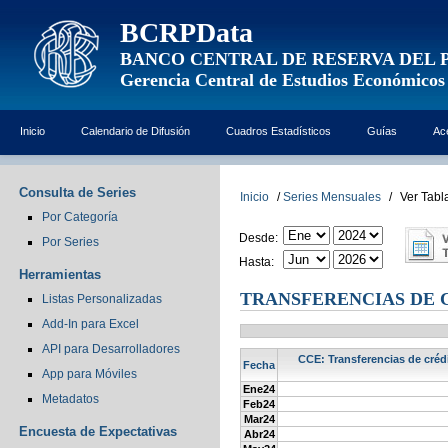
BCRPData
BANCO CENTRAL DE RESERVA DEL 
Gerencia Central de Estudios Económicos
Inicio
Calendario de Difusión
Cuadros Estadísticos
Guías
Ac
Consulta de Series
Inicio
/
Series Mensuales
/
Ver Tabl
Por Categoría
Desde:
Por Series
Hasta:
Herramientas
TRANSFERENCIAS DE C
Listas Personalizadas
Add-In para Excel
API para Desarrolladores
CCE: Transferencias de crédi
Fecha
App para Móviles
Ene24
Metadatos
Feb24
Mar24
Encuesta de Expectativas
Abr24